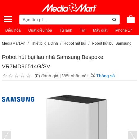
Điều hòa
Quạt điều hòa
Tủ lạnh
Tivi
Máy giặt
iPhone 17
MediaMart.Vn
Thiết bị gia đình
Robot hút bụi
Robot hút bụi Samsung
Robot hút bụi lau nhà Samsung Bespoke
VR7MD96514G/SV
(0)
đánh giá
|
Viết nhận xét
Thông số