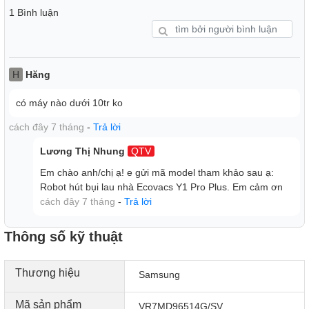
lượng pin 4861 mAh, cho phép sử dụng trong khoảng 180
1 Bình luận
phút, sạc đầy khoảng 5 giờ.
Công nghệ
- Nhờ hệ thống cảm biến thông minh kết hợp cùng công
nghệ cảm biến dToF LiDAR, robot phát hiện và tránh nhanh
H
Hăng
chóng các chướng ngại vật trên đường đi. Robot di chuyển
có máy nào dưới 10tr ko
mượt mà và dọn dẹp hiệu quả kể cả trong môi trường phức
tạp, không lo mắc kẹt.
cách đây 7 tháng
-
Trả lời
- Ngoài ra, robot còn dễ dàng thiết lập bản đồ 3D bao gồm
Lương Thị Nhung
QTV
cả nội thất và thiết bị gia dụng trong nhà, từ đó đưa ra lộ
trình dọn dẹp từng khu vực một cách hiệu quả và có thể lưu
Em chào anh/chị ạ! e gửi mã model tham khảo sau ạ:
trữ đến 4 bản đồ khác nhau.
Robot hút bụi lau nhà Ecovacs Y1 Pro Plus. Em cảm ơn
cách đây 7 tháng
-
Trả lời
Thông số kỹ thuật
Thương hiệu
Samsung
Mã sản phẩm
VR7MD96514G/SV