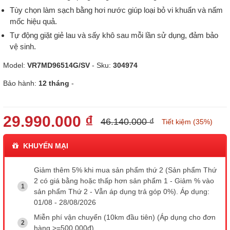
Tùy chọn làm sạch bằng hơi nước giúp loại bỏ vi khuẩn và nấm
mốc hiệu quả.
Tự động giặt giẻ lau và sấy khô sau mỗi lần sử dụng, đảm bảo
vệ sinh.
Model:
VR7MD96514G/SV
- Sku:
304974
Bảo hành:
12 tháng
-
29.990.000 ₫
46.140.000 ₫
Tiết kiệm (35%)
KHUYẾN MẠI
Giảm thêm 5% khi mua sản phẩm thứ 2 (Sản phẩm Thứ
2 có giá bằng hoặc thấp hơn sản phẩm 1 - Giảm % vào
sản phẩm Thứ 2 - Vẫn áp dụng trả góp 0%). Áp dụng:
01/08 - 28/08/2026
Miễn phí vận chuyển (10km đầu tiên) (Áp dụng cho đơn
hàng >=500.000đ)