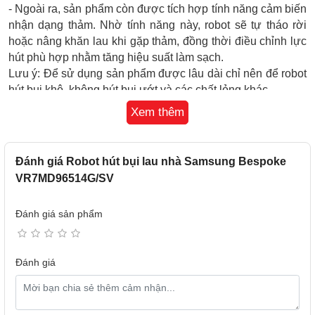
- Ngoài ra, sản phẩm còn được tích hợp tính năng cảm biến
nhận dạng thảm. Nhờ tính năng này, robot sẽ tự tháo rời
hoặc nâng khăn lau khi gặp thảm, đồng thời điều chỉnh lực
hút phù hợp nhằm tăng hiệu suất làm sạch.
Lưu ý: Để sử dụng sản phẩm được lâu dài chỉ nên để robot
hút bụi khô, không hút bụi ướt và các chất lỏng khác.
Thiết kế, dung tích khoang chứa bụi, khoang chứa nước
Xem thêm
- Thiết kế robot hút bụi dáng tròn, sắc trắng sang trọng làm
tăng thêm thẩm mỹ cho không gian sống hiện đại. Trang bị
chổi chính tích hợp bộ cắt chống xoắn rối giúp cắt nhỏ tóc
Đánh giá Robot hút bụi lau nhà Samsung Bespoke
và lông thú, nhờ đó hút sạch nhanh chóng mà không lo
VR7MD96514G/SV
xoắn rối hay tắc nghẽn.
- Dung tích hộp chứa bụi 250 ml đủ sức chứa trong suốt
Đánh giá sản phẩm
chu trình dọn dẹp. Đồng thời, tại trạm sạc còn trang bị thêm
hộp bụi dung tích lên đến 2.5 lít, cho khả năng lưu trữ lớn
giảm tần suất đổ bụi, tiết kiệm thời gian.
Đánh giá
- Hộp chứa nước 100 ml, kết hợp cùng 1 bình nước sạch 4
lít và 1 bình nước dơ 3.6 lít phục vụ hiệu quả cho việc lau
dọn.