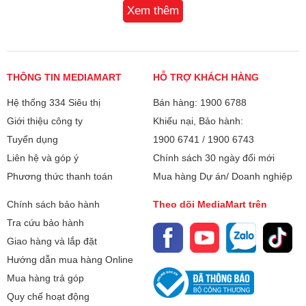
Xem thêm
viên trong gia đình.
Khối lượng:
4.8 kg
- Robot sử dụng hệ thống lọc đa lớp giúp ngăn đến
99.999% sự phát tán của bụi mịn, trả lại không gian sạch
Kích thước:
Ngang 35.9 cm - Cao 10 cm - Sâu
đẹp cho người dùng.
36.4 cm
Chế độ hút bụi
THÔNG TIN MEDIAMART
HỖ TRỢ KHÁCH HÀNG
- Robot hút bụi Samsung gồm 4 chế độ làm sạch: chế độ
Bảo hành
12 tháng
Hệ thống 334 Siêu thị
Bán hàng: 1900 6788
hút bụi và lau nhà cùng lúc, chế độ lau sau khi hút, chế độ
Giới thiệu công ty
Khiếu nại, Bảo hành:
chỉ lau nhà, chế độ chỉ hút bụi giúp đa dạng lựa chọn cho
Xuất xứ
Trung Quốc
người dùng tùy chỉnh theo nhu cầu sử dụng.
Tuyển dụng
1900 6741
/
1900 6743
Chế độ hút thông minh
Liên hệ và góp ý
Chính sách 30 ngày đổi mới
- Tự động tăng lực hút trên thảm.
Phương thức thanh toán
Mua hàng Dự án/ Doanh nghiệp
- Chế độ làm sạch sâu.
- Tự động nhận diện thảm.
Chính sách bảo hành
Theo dõi MediaMart trên
- Chế độ làm sạch tổng thể.
Tra cứu bảo hành
- Chế độ làm sạch tại 1 điểm.
Giao hàng và lắp đặt
- Chế độ zigzag.
Hướng dẫn mua hàng Online
Tiện ích
Mua hàng trả góp
- Robot sẽ tự động quay về trạm sạc bổ sung năng lượng
khi pin yếu.
Quy chế hoạt động