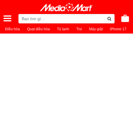
Điều hòa
Quạt điều hòa
Tủ lạnh
Tivi
Máy giặt
iPhone 17