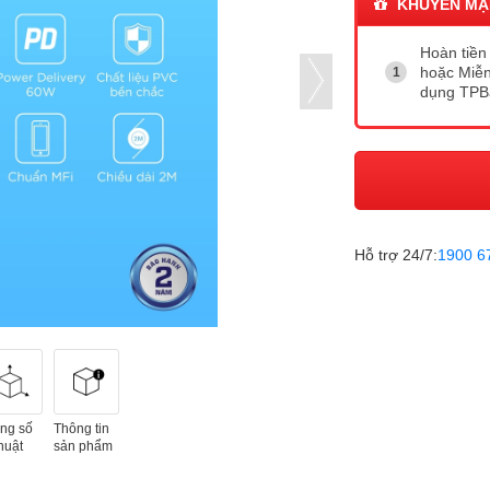
KHUYẾN MẠ
Hoàn tiền 
hoặc Miễn
dụng TP
Hỗ trợ 24/7:
1900 6
ng số
Thông tin
huật
sản phẩm