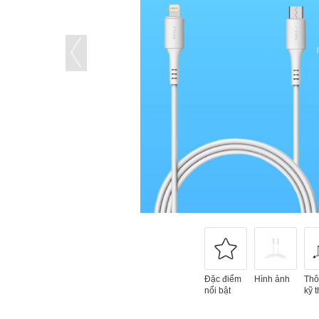
Đặc điểm
Hình ảnh
Thô
nổi bật
kỹ t