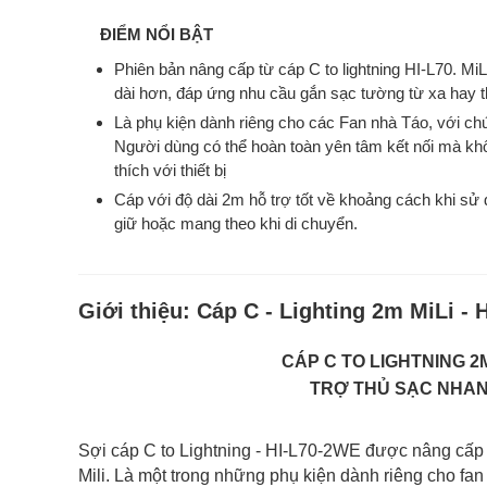
ĐIỂM NỔI BẬT
Phiên bản nâng cấp từ cáp C to lightning HI-L70. MiL
dài hơn, đáp ứng nhu cầu gắn sạc tường từ xa hay t
Là phụ kiện dành riêng cho các Fan nhà Táo, với c
Người dùng có thể hoàn toàn yên tâm kết nối mà kh
thích với thiết bị
Cáp với độ dài 2m hỗ trợ tốt về khoảng cách khi sử 
giữ hoặc mang theo khi di chuyển.
Giới thiệu:
Cáp C - Lighting 2m MiLi -
CÁP C TO LIGHTNING 2M 
TRỢ THỦ SẠC NHAN
Sợi cáp C to Lightning - HI-L70-2WE được nâng cấp t
Mili. Là một trong những phụ kiện dành riêng cho fan