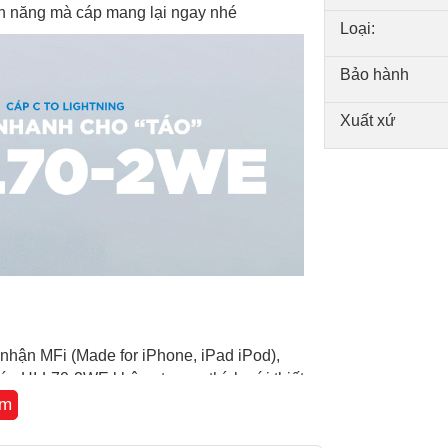
ính năng mà cáp mang lại ngay nhé
Loại:
Bảo hành
Xuất xứ
nhận MFi (Made for iPhone, iPad iPod),
cáp HI-L70-2WE không tương thích với thiết
êm