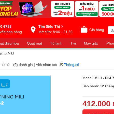
0 6788
Tìm Siêu Thị >
Giỏ hàng
vấn bán hàng
Mở cửa: 8:00 - 21:30
ạt điều hòa
Quạt mát
Tủ lạnh
Tivi
Máy giặt
iPho
p nối MILI
(0)
đánh giá
|
Viết nhận xét
Thông số
Model:
MiLi - HI-
Bảo hành:
12 thán
412.000 