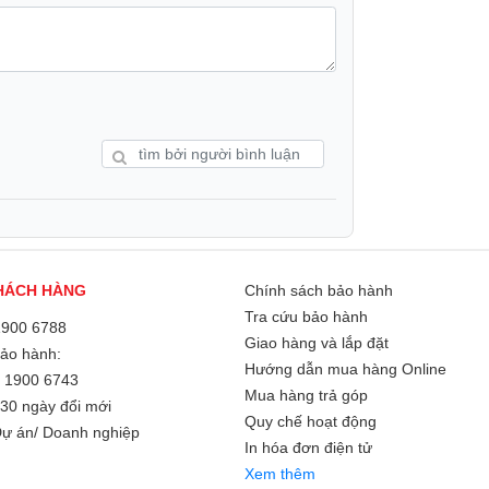
ài hơn hỗ trợ tốt về khoảng cách khi sử
HÁCH HÀNG
Chính sách bảo hành
uận tiện cho việc cất giữ hoặc mang theo
Tra cứu bảo hành
1900 6788
Giao hàng và lắp đặt
Bảo hành:
Hướng dẫn mua hàng Online
c tích hợp công nghệ sạc nhanh Power
/
1900 6743
Mua hàng trả góp
thiết bị) giúp bạn sạc nhanh hơn phục vụ
30 ngày đổi mới
Quy chế hoạt động
ên đến 60W
ự án/ Doanh nghiệp
In hóa đơn điện tử
 kết nối mới nhất hiện nay, cho tốc độ
Xem thêm
thông dụng cho người dùng trải nghiệm tốc