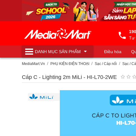
190
Tư 
DANH MỤC
SẢN PHẨM
Điều hòa
Qu
Máy lọc nước
MediaMart.Vn
PHỤ KIỆN ĐIỆN THOẠI
Sạc / Cáp nối
Sạc / Cá
Cáp C - Lighting 2m MiLi - HI-L70-2WE