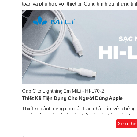
toàn và phù hợp với thiết bị. Cùng tìm hiểu những t
Cáp C to Lightning 2m MiLi - HI-L70-2
Thiết Kế Tiện Dụng Cho Người Dùng Apple
Thiết kế dành riêng cho các Fan nhà Táo, với chứng 
người dùng có thể yên tâm kết nối mà không cần lo 
bị, đảm bảo an toàn tuyệt đối cho người sử dụng.
Xem th