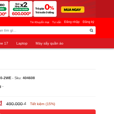
Đăng nhập
Đăng ký
Tin Khuyến mại
Tư vấn
ne 17
Laptop
Máy sấy quần áo
L70-2WE
- Sku:
404608
g
-
₫
490.000 ₫
Tiết kiệm (15%)