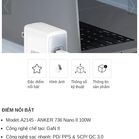
Đặc điểm
Hình ảnh
Thông số
Thông tin
nổi bật
kỹ thuật
sản phẩm
ĐIỂM NỔI BẬT
Model: A2145 - ANKER 736 Nano II 100W
Công nghệ chế tạo: GaN II
Công nghệ sạc nhanh: PD/ PPS & SCP/ QC 3.0