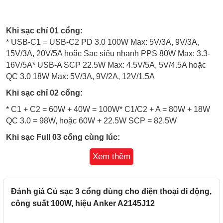
Khi sạc chỉ 01 cổng:
* USB-C1 = USB-C2 PD 3.0 100W Max: 5V/3A, 9V/3A,
15V/3A, 20V/5A hoặc Sạc siêu nhanh PPS 80W Max: 3.3-
16V/5A* USB-A SCP 22.5W Max: 4.5V/5A, 5V/4.5A hoặc
QC 3.0 18W Max: 5V/3A, 9V/2A, 12V/1.5A
Khi sạc chỉ 02 cổng:
* C1 + C2 = 60W + 40W = 100W* C1/C2 + A = 80W + 18W
QC 3.0 = 98W, hoặc 60W + 22.5W SCP = 82.5W
Khi sạc Full 03 cổng cùng lúc:
C1 + C2 + A = 45W + 30W + 18W = 93W
Xem thêm
Đánh giá Củ sạc 3 cổng dùng cho điện thoại di động,
công suất 100W, hiệu Anker A2145J12