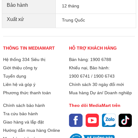
Bảo hành
12 tháng
Xuất xứ
Trung Quốc
Công nghệ GaN II Tech
THÔNG TIN MEDIAMART
HỖ TRỢ KHÁCH HÀNG
Đáp ứng khả năng truyển tải cao gấp đôi so với các đối thủ,
Hệ thống 334 Siêu thị
Bán hàng: 1900 6788
thiết kế xếp chồng sáng tạo và cấu trúc bảng mạch được
Giới thiệu công ty
Khiếu nại, Bảo hành:
nâng cấp, công nghệ GaN II mới nhất của Anker giúp củ
Tuyển dụng
1900 6741
/
1900 6743
sạc A2145 nhỏ hơn mà không làm giảm sức mạnh cũng
như khả năng hoạt động trong các môi trường khắc nghiệt.
Liên hệ và góp ý
Chính sách 30 ngày đổi mới
Phương thức thanh toán
Mua hàng Dự án/ Doanh nghiệp
Chính sách bảo hành
Theo dõi MediaMart trên
Tra cứu bảo hành
Giao hàng và lắp đặt
Hướng dẫn mua hàng Online