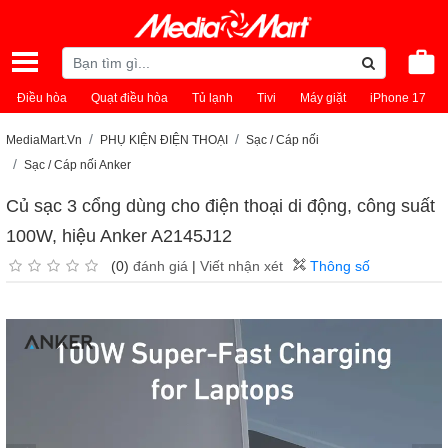
Điều hòa
Quạt điều hòa
Tủ lạnh
Tivi
Máy giặt
iPhone 17
MediaMart.Vn
PHỤ KIỆN ĐIỆN THOẠI
Sạc / Cáp nối
Sạc / Cáp nối Anker
Củ sạc 3 cổng dùng cho điện thoại di động, công suất
100W, hiệu Anker A2145J12
(0)
đánh giá
|
Viết nhận xét
Thông số