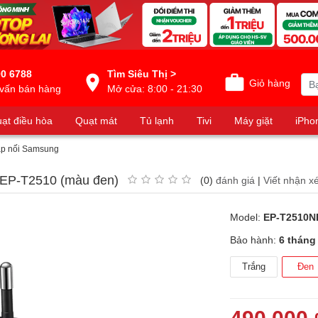
0 6788
Tìm Siêu Thị >
Giỏ hàng
vấn bán hàng
Mở cửa: 8:00 - 21:30
ạt điều hòa
Quạt mát
Tủ lạnh
Tivi
Máy giặt
iPho
áp nối Samsung
EP-T2510 (màu đen)
(0)
đánh giá
|
Viết nhận xé
Model:
EP-T2510
Bảo hành:
6 tháng
Trắng
Đen