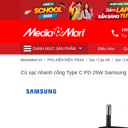
190
Tư 
DANH MỤC
SẢN PHẨM
Điều hòa
Qu
Máy lọc nước
MediaMart.Vn
PHỤ KIỆN ĐIỆN THOẠI
Sạc / Cáp nối
Sạc / C
Củ sạc nhanh cổng Type C PD 25W Samsung 