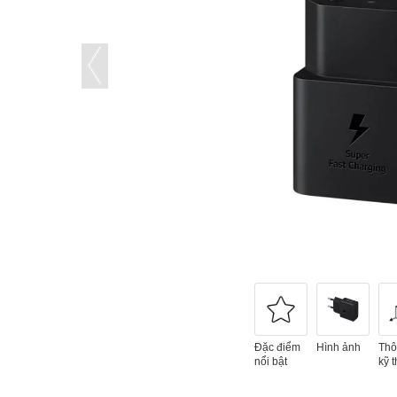
Đặc điểm
Hình ảnh
Thô
nổi bật
kỹ t