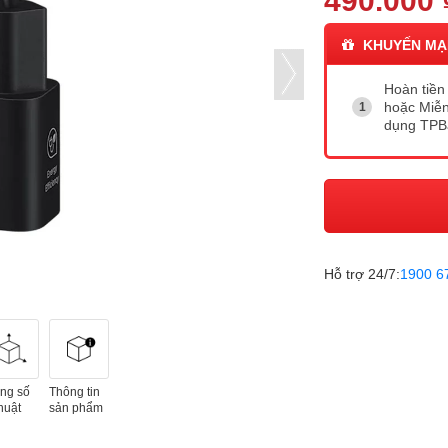
490.000 
KHUYẾN MẠ
Hoàn tiền 
hoặc Miễn
dụng TP
Hỗ trợ 24/7:
1900 6
ng số
Thông tin
huật
sản phẩm