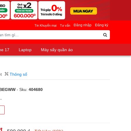
Đăng nhập
Đăng ký
Tin Khuyến mại
Tư vấn
ne 17
Laptop
Máy sấy quần áo
t
Thông số
NBEGWW
- Sku:
404680
-