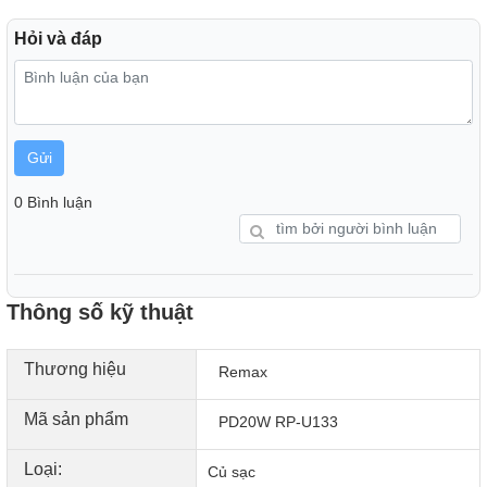
Hỏi và đáp
Gửi
0 Bình luận
Về tính năng
1. Sạc pin nhanh chóng
Remax RP-U133 hỗ trợ công nghệ sạc nhanh Power
Thông số kỹ thuật
Delivery (PD) 20W, cho phép sạc đầy pin cho điện thoại
iPhone từ 0% lên 50% chỉ trong 30 phút. Điều này giúp tiết
Thương hiệu
Remax
kiệm thời gian sạc và giữ cho thiết bị của bạn luôn sẵn
sàng hoạt động, đặc biệt quan trọng khi bạn đang trong tình
Mã sản phẩm
PD20W RP-U133
trạng cần gấp hoặc di chuyển.
Loại:
Củ sạc