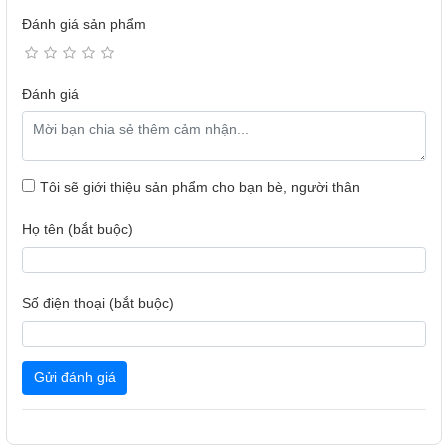
Đánh giá sản phẩm
Đánh giá
Tôi sẽ giới thiệu sản phẩm cho bạn bè, người thân
Họ tên (bắt buộc)
Vỏ ngoài của củ sạc được làm từ vật liệu nhựa ABS cao
cấp, có độ bền cao và khả năng chống cháy tốt. Các chi tiết
được hoàn thiện tỉ mỉ, mang đến cảm giác sang trọng và
Số điện thoại (bắt buộc)
đẳng cấp. Với kiểu dáng trẻ trung và hiện đại, củ sạc này
còn là một phụ kiện thời trang không thể thiếu trong bộ sưu
tập của người dùng.
Gửi đánh giá