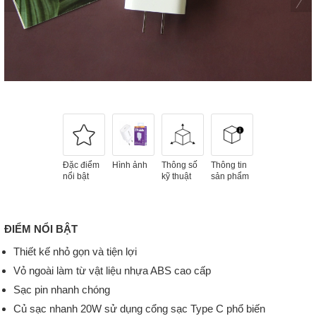
Đặc điểm
Hình ảnh
Thông số
Thông tin
nổi bật
kỹ thuật
sản phẩm
ĐIỂM NỔI BẬT
Thiết kế nhỏ gọn và tiện lợi
Vỏ ngoài làm từ vật liệu nhựa ABS cao cấp
Sạc pin nhanh chóng
Củ sạc nhanh 20W sử dụng cổng sạc Type C phổ biến