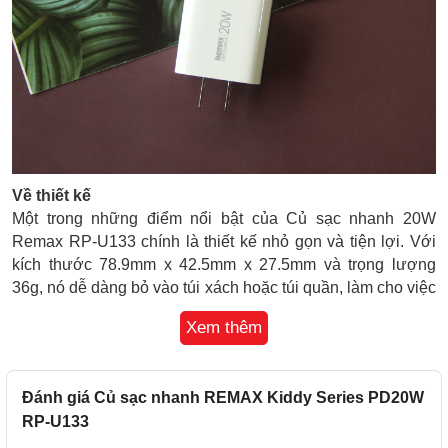
Về thiết kế
Một trong những điểm nổi bật của Củ sạc nhanh 20W
Remax RP-U133 chính là thiết kế nhỏ gọn và tiện lợi. Với
kích thước 78.9mm x 42.5mm x 27.5mm và trọng lượng
36g, nó dễ dàng bỏ vào túi xách hoặc túi quần, làm cho việc
mang theo khi đi du lịch hoặc công tác trở nên dễ dàng hơn
Xem thêm
bao giờ hết. Điều này đặc biệt hữu ích khi bạn cần sạc điện
thoại của mình khi đang ở trên đường hoặc khi bạn không
có điện nguồn gần.
Đánh giá Củ sạc nhanh REMAX Kiddy Series PD20W
RP-U133