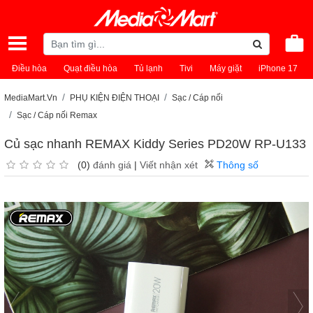
Điều hòa
Quạt điều hòa
Tủ lạnh
Tivi
Máy giặt
iPhone 17
MediaMart.Vn
PHỤ KIỆN ĐIỆN THOẠI
Sạc / Cáp nối
Sạc / Cáp nối Remax
Củ sạc nhanh REMAX Kiddy Series PD20W RP-U133
(0)
đánh giá
|
Viết nhận xét
Thông số