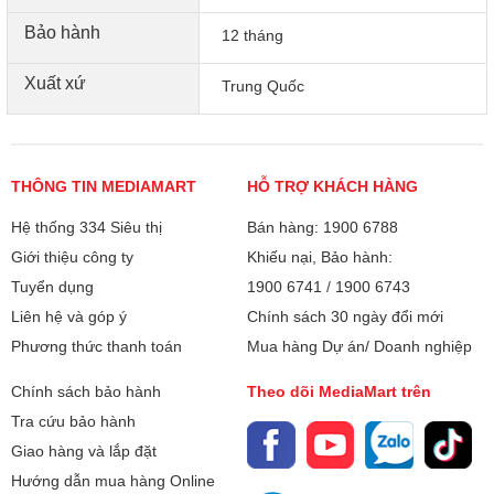
Bảo hành
12 tháng
Xuất xứ
Trung Quốc
THÔNG TIN MEDIAMART
HỖ TRỢ KHÁCH HÀNG
Hệ thống 334 Siêu thị
Bán hàng: 1900 6788
Giới thiệu công ty
Khiếu nại, Bảo hành:
Tuyển dụng
1900 6741
/
1900 6743
Output: 5V - 3A , 9V - 2.22A , 12V - 1.67A (Max)
Liên hệ và góp ý
Chính sách 30 ngày đổi mới
Phương thức thanh toán
Mua hàng Dự án/ Doanh nghiệp
Chính sách bảo hành
Theo dõi MediaMart trên
Tra cứu bảo hành
Giao hàng và lắp đặt
Hướng dẫn mua hàng Online