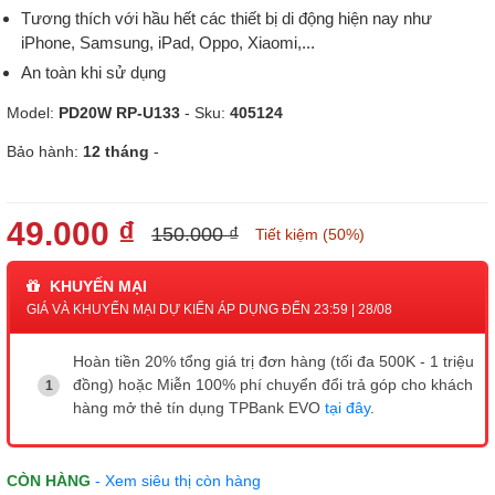
Tương thích với hầu hết các thiết bị di động hiện nay như
iPhone, Samsung, iPad, Oppo, Xiaomi,...
An toàn khi sử dụng
Model:
PD20W RP-U133
- Sku:
405124
Bảo hành:
12 tháng
-
49.000 ₫
150.000 ₫
Tiết kiệm (50%)
KHUYẾN MẠI
GIÁ VÀ KHUYẾN MẠI DỰ KIẾN ÁP DỤNG ĐẾN 23:59 | 28/08
Hoàn tiền 20% tổng giá trị đơn hàng (tối đa 500K - 1 triệu
đồng) hoặc Miễn 100% phí chuyển đổi trả góp cho khách
hàng mở thẻ tín dụng TPBank EVO
tại đây
.
CÒN HÀNG
- Xem siêu thị còn hàng