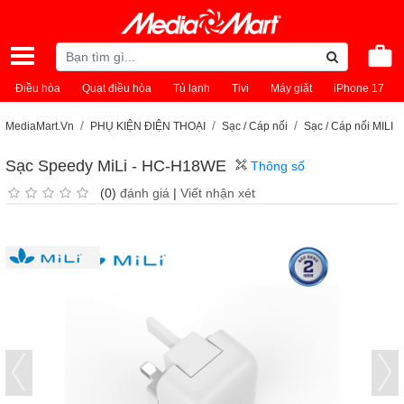
Điều hòa
Quạt điều hòa
Tủ lạnh
Tivi
Máy giặt
iPhone 17
MediaMart.Vn
PHỤ KIỆN ĐIỆN THOẠI
Sạc / Cáp nối
Sạc / Cáp nối MILI
Sạc Speedy MiLi - HC-H18WE
Thông số
(0)
đánh giá
|
Viết nhận xét