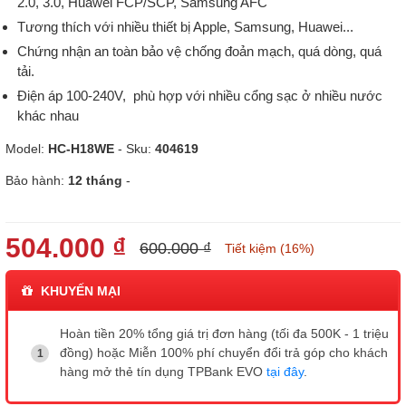
2.0, 3.0, Huawei FCP/SCP, Samsung AFC
Tương thích với nhiều thiết bị Apple, Samsung, Huawei...
Chứng nhận an toàn bảo vệ chống đoản mạch, quá dòng, quá
tải.
Điện áp 100-240V, phù hợp với nhiều cổng sạc ở nhiều nước
khác nhau
Model:
HC-H18WE
- Sku:
404619
Bảo hành:
12 tháng
-
504.000 ₫
600.000 ₫
Tiết kiệm (16%)
KHUYẾN MẠI
Hoàn tiền 20% tổng giá trị đơn hàng (tối đa 500K - 1 triệu
đồng) hoặc Miễn 100% phí chuyển đổi trả góp cho khách
hàng mở thẻ tín dụng TPBank EVO
tại đây
.