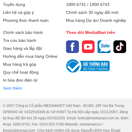
Sạc cùng lúc 2 thiết bị
Tuyển dụng
1900 6741
/
1900 6743
Cốc sạc được trang bị 2 cổng output USB và Type-C, cho
Liên hệ và góp ý
Chính sách 30 ngày đổi mới
phép sạc 2 thiết bị cùng lúc, tiết kiệm thời gian cho người
Phương thức thanh toán
Mua hàng Dự án/ Doanh nghiệp
dùng. Không chỉ sạc được điện thoại thông minh (Apple,
Chính sách bảo hành
Theo dõi MediaMart trên
Samsung, Huawei…)mà còn dùng được cho máy tính
bảng, máy ảnh và các thiết bị USB khác.
Tra cứu bảo hành
Tích hợp nhiều chuẩn sạc nhanh
Giao hàng và lắp đặt
Bộ sạc HC-H18 tích hợp công nghệ chuẩn sạc nhanh
Hướng dẫn mua hàng Online
Power Delivery (PD) 3.0, Quick Charge 3.0, Huawei
Mua hàng trả góp
FCP/SCP, Samsung AFC…
Quy chế hoạt động
Cổng Type-C được tích hợp công nghệ PD 3.0 hỗ trợ sạc
In hóa đơn điện tử
nhanh cho thiết bị lên tới 50% pin chỉ sau 30 phút. Ngoài ra,
Xem thêm
các công nghệ sạc nhanh như Quick Charge 3.0 cho phép
dòng điện nạp vào ở cường độ cao hơn, tối đa hóa hiệu
quả sạc pin.
© 2007 Công ty Cổ phần MEDIAMART Việt Nam - ĐCĐK: 29F Hai Bà Trưng.
GPĐKKD số: 0102516308 do Sở KHĐT Tp.Hà Nội cấp ngày 15/11/2007, đăng
Cốc sạc có cảm biến tự động điều chỉnh đầu ra năng lượng
ký thay đổi lần thứ 20 ngày 05/10/2025. Email: hotro@mediamart.com.vn. Điện
một cách an toàn và hiệu quả cho các thiết bị tương thích,
thoại: 1900 6741. Fax: 0243 933 0766 Website: mediamart.vn /
với công suất tối đa lên đến 18W.
thegioidienmay.com. Chịu trách nhiệm nội dung: Nguyễn Đình Huy. Email: