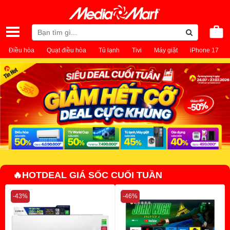
Điều hòa
Quạt điều hòa
Tủ lạnh
Tivi
Máy giặt
iPhone 17
🔥HOTDEAL GIÁ SỐC CUỐI TUẦN
-43%
-46%