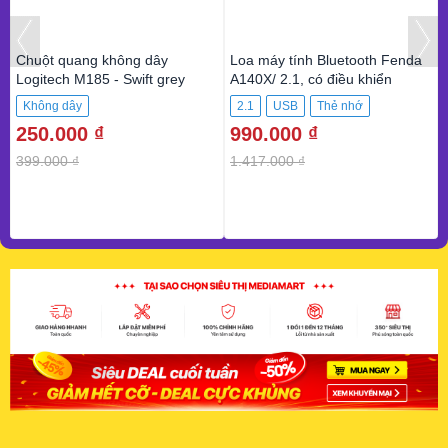
Chuột quang không dây
Loa máy tính Bluetooth Fenda
Logitech M185 - Swift grey
A140X/ 2.1, có điều khiển
Không dây
2.1
USB
Thẻ nhớ
250.000 ₫
990.000 ₫
Bluetooth
399.000 ₫
1.417.000 ₫