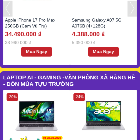
Apple iPhone 17 Pro Max
Samsung Galaxy A07 5G
256GB (Cam Vũ Trụ)
A076B (4+128G)
34.490.000 ₫
4.388.000 ₫
38.990.000 ₫
5.390.000 ₫
Mua Ngay
Mua Ngay
LAPTOP AI - GAMING -VĂN PHÒNG XẢ HÀNG HÈ
- ĐÓN MÙA TỰU TRƯỜNG
-20%
-24%