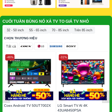
CUỐI TUẦN BÙNG NỔ XẢ TV TO GIÁ TV NHỎ
32 - 50 inch
55 - 65 inch
70 - 85 inch
Trên 85 inch
CHỌN THƯƠNG HIỆU
Tất cả
-46%
-31%
Coex Android TV 50UT7002X
LG Smart TV AI 4K
43UA8450PSA