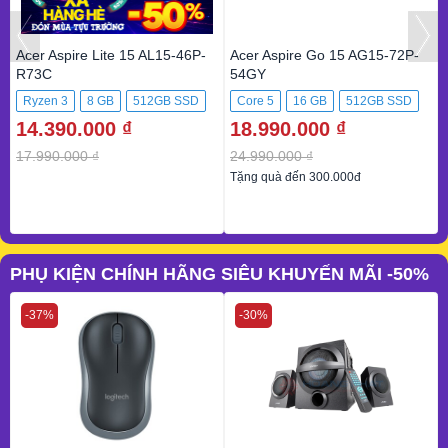
Acer Aspire Lite 15 AL15-46P-
Acer Aspire Go 15 AG15-72P-
R73C
54GY
Ryzen 3
8 GB
512GB SSD
Core 5
16 GB
512GB SSD
14.390.000 ₫
18.990.000 ₫
17.990.000 ₫
24.990.000 ₫
Tặng quà đến 300.000đ
PHỤ KIỆN CHÍNH HÃNG SIÊU KHUYẾN MÃI -50%
-37%
-30%