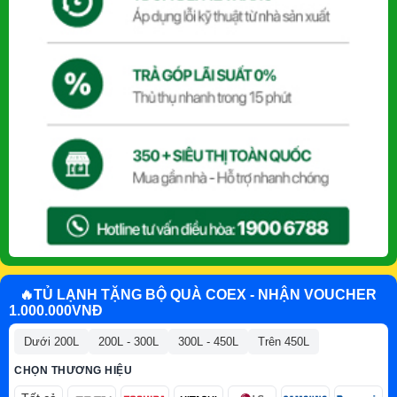
🔥TỦ LẠNH TẶNG BỘ QUÀ COEX - NHẬN VOUCHER
1.000.000VNĐ
Dưới 200L
200L - 300L
300L - 450L
Trên 450L
CHỌN THƯƠNG HIỆU