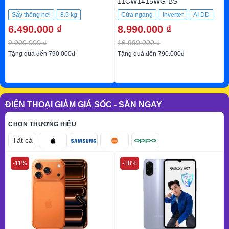
11CW1415WG-BS
Sấy thông hơi
8.5 kg
Cửa ngang
Inverter
AI DD
6.490.000 ₫
8.990.000 ₫
10.5Kg
9.900.000 ₫
16.990.000 ₫
Tặng quà đến 790.000đ
Tặng quà đến 790.000đ
ĐIỆN THOẠI GIẢM GIÁ SỐC - SĂN NGAY
CHỌN THƯƠNG HIỆU
Tất cả
-11%
-18%