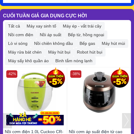
CUỐI TUẦN GIÁ GIA DỤNG CỰC HỜI
Tất cả
Máy xay sinh tố
Máy ép - vắt trái cây
Nồi cơm điện
Nồi áp suất
Bếp từ, hồng ngoại
Lò vi sóng
Nồi chiên không dầu
Bếp gas
Máy hút mùi
Máy rửa bát chén
Máy hút bụi
Robot hút bụi
Máy sấy khô quần áo
Bình tắm nóng lạnh
-42%
-38%
Nồi cơm điện 1.0L Cuckoo CR-
Nồi cơm áp suất điện tử cao