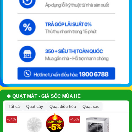
🍀 QUẠT MÁT - GIÁ SỐC MÙA HÈ
Tất cả
Quạt cây
Quạt điều hòa
Quạt sạc
-34%
-45%