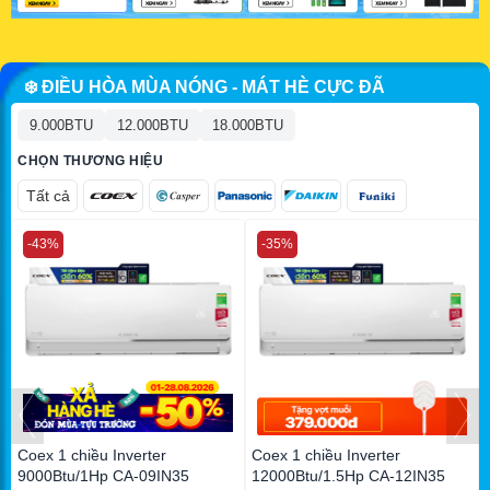
❄️ ĐIỀU HÒA MÙA NÓNG - MÁT HÈ CỰC ĐÃ
9.000BTU
12.000BTU
18.000BTU
CHỌN THƯƠNG HIỆU
Tất cả
-43%
-35%
Coex 1 chiều Inverter
Coex 1 chiều Inverter
9000Btu/1Hp CA-09IN35
12000Btu/1.5Hp CA-12IN35