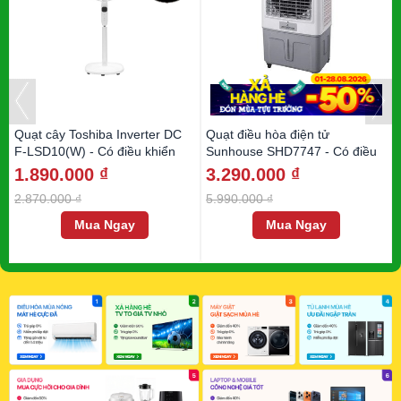
Quạt cây Toshiba Inverter DC
Quạt điều hòa điện tử
F-LSD10(W) - Có điều khiển
Sunhouse SHD7747 - Có điều
khiển
1.890.000 ₫
3.290.000 ₫
2.870.000 ₫
5.990.000 ₫
Mua Ngay
Mua Ngay