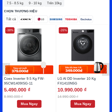
7.5 - 8.5 kg
9 - 10 kg
Trên 10kg
CHỌN THƯƠNG HIỆU
Tất cả
-38%
-26%
Coex Inverter 9.5 Kg FW-
LG AI DD Inverter 10 Kg
95CW1409ISG-11
FX1410N5G
5.490.000 ₫
10.990.000 ₫
8.990.000 ₫
14.990.000 ₫
Mua Ngay
Mua Ngay