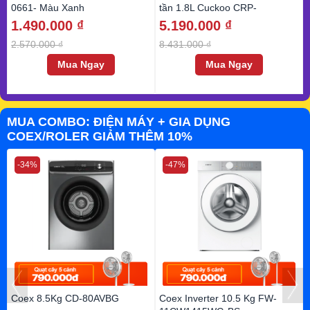
0661- Màu Xanh
tần 1.8L Cuckoo CRP-
HWF1000F-Korean
1.490.000 ₫
5.190.000 ₫
2.570.000 ₫
8.431.000 ₫
Mua Ngay
Mua Ngay
MUA COMBO: ĐIỆN MÁY + GIA DỤNG
COEX/ROLER GIẢM THÊM 10%
-34%
-47%
Coex 8.5Kg CD-80AVBG
Coex Inverter 10.5 Kg FW-