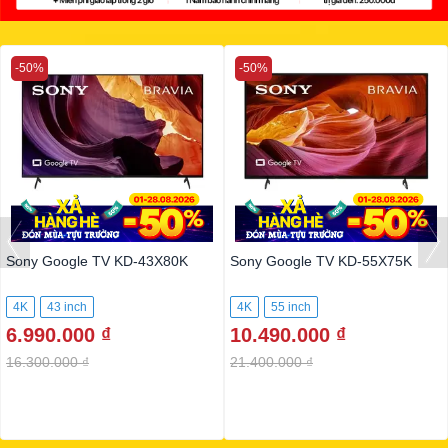
-50%
-50%
Sony Google TV KD-43X80K
Sony Google TV KD-55X75K
4K
43 inch
4K
55 inch
6.990.000 ₫
10.490.000 ₫
16.300.000 ₫
21.400.000 ₫