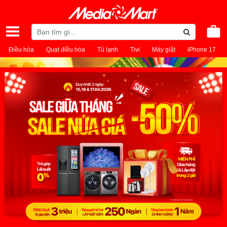
Điều hòa
Quạt điều hòa
Tủ lạnh
Tivi
Máy giặt
iPhone 17