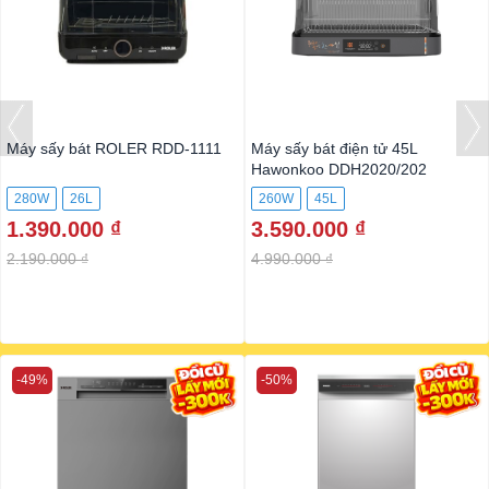
Máy sấy bát ROLER RDD-1111
Máy sấy bát điện tử 45L
Hawonkoo DDH2020/202
280W
26L
260W
45L
1.390.000 ₫
3.590.000 ₫
2.190.000 ₫
4.990.000 ₫
-49%
-50%