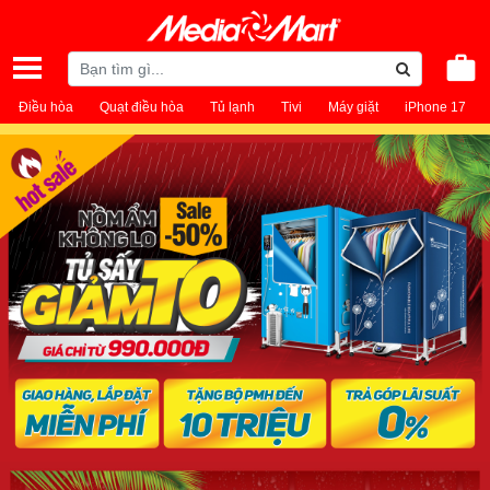
Điều hòa
Quạt điều hòa
Tủ lạnh
Tivi
Máy giặt
iPhone 17