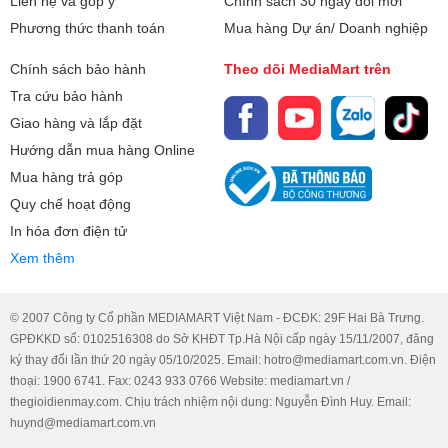
Liên hệ và góp ý
Chính sách 30 ngày đổi mới
Phương thức thanh toán
Mua hàng Dự án/ Doanh nghiệp
Chính sách bảo hành
Theo dõi MediaMart trên
Tra cứu bảo hành
Giao hàng và lắp đặt
Hướng dẫn mua hàng Online
Mua hàng trả góp
Quy chế hoạt động
In hóa đơn điện tử
Xem thêm
© 2007 Công ty Cổ phần MEDIAMART Việt Nam - ĐCĐK: 29F Hai Bà Trưng.
GPĐKKD số: 0102516308 do Sở KHĐT Tp.Hà Nội cấp ngày 15/11/2007, đăng
ký thay đổi lần thứ 20 ngày 05/10/2025. Email: hotro@mediamart.com.vn. Điện
thoại: 1900 6741. Fax: 0243 933 0766 Website: mediamart.vn /
thegioidienmay.com. Chịu trách nhiệm nội dung: Nguyễn Đình Huy. Email:
huynd@mediamart.com.vn