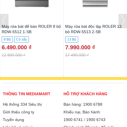
Máy rửa bát để bàn ROLER 8 bộ
Máy rửa bát độc lập ROLER 13
RDW-5512.1-SB
bộ RDW-5513.2-SB
8 Bộ
Có sấy
13 Bộ
6.490.000 ₫
7.990.000 ₫
12.900.000 ₫
17.490.000 ₫
THÔNG TIN MEDIAMART
HỖ TRỢ KHÁCH HÀNG
Hệ thống 334 Siêu thị
Bán hàng: 1900 6788
Giới thiệu công ty
Khiếu nại, Bảo hành:
Tuyển dụng
1900 6741
/
1900 6743