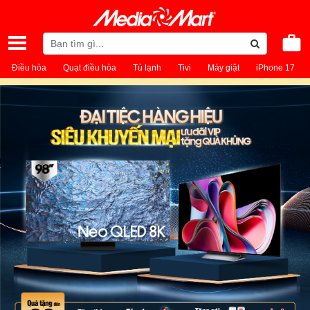
Điều hòa
Quạt điều hòa
Tủ lạnh
Tivi
Máy giặt
iPhone 17