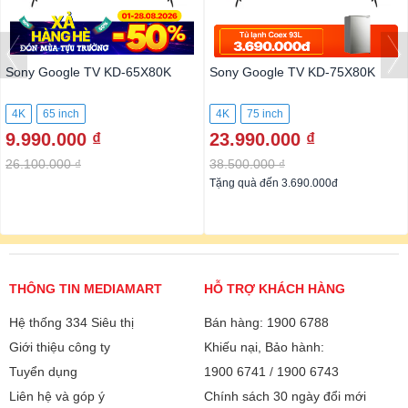
Sony Google TV KD-65X80K
Sony Google TV KD-75X80K
4K
65 inch
4K
75 inch
9.990.000 ₫
23.990.000 ₫
26.100.000 ₫
38.500.000 ₫
Tặng quà đến 3.690.000đ
THÔNG TIN MEDIAMART
HỖ TRỢ KHÁCH HÀNG
Hệ thống 334 Siêu thị
Bán hàng: 1900 6788
Giới thiệu công ty
Khiếu nại, Bảo hành:
Tuyển dụng
1900 6741
/
1900 6743
Liên hệ và góp ý
Chính sách 30 ngày đổi mới