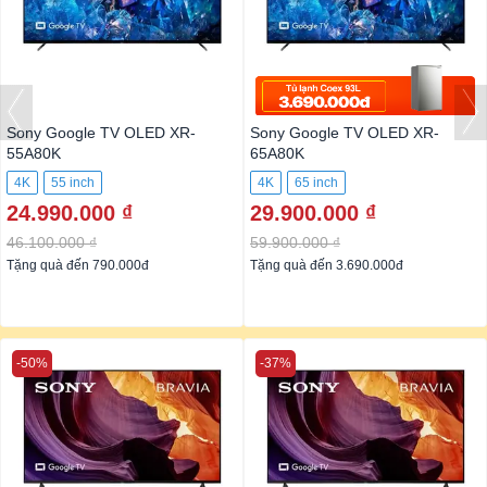
Sony Google TV OLED XR-
Sony Google TV OLED XR-
55A80K
65A80K
4K
55 inch
4K
65 inch
24.990.000 ₫
29.900.000 ₫
46.100.000 ₫
59.900.000 ₫
Tặng quà đến 790.000đ
Tặng quà đến 3.690.000đ
-50%
-37%