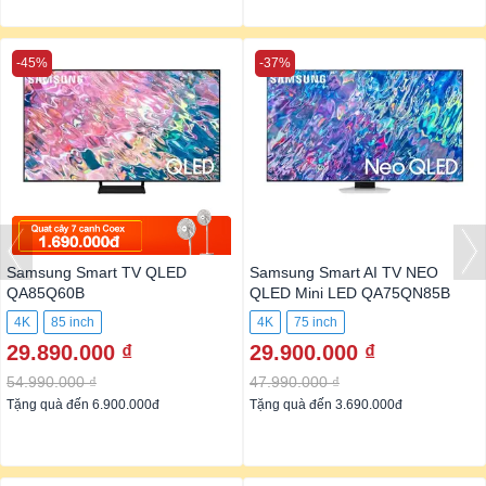
-45%
-37%
Samsung Smart TV QLED
Samsung Smart AI TV NEO
QA85Q60B
QLED Mini LED QA75QN85B
4K
85 inch
4K
75 inch
29.890.000 ₫
29.900.000 ₫
54.990.000 ₫
47.990.000 ₫
Tặng quà đến 6.900.000đ
Tặng quà đến 3.690.000đ