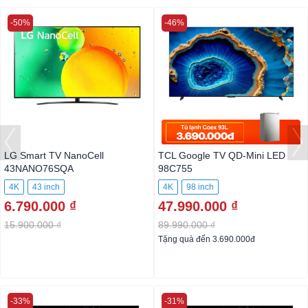
-50%
-46%
LG Smart TV NanoCell
TCL Google TV QD-Mini LED
43NANO76SQA
98C755
4K
43 inch
4K
98 inch
6.790.000 ₫
47.990.000 ₫
15.900.000 ₫
89.990.000 ₫
Tặng quà đến 3.690.000đ
-33%
-31%