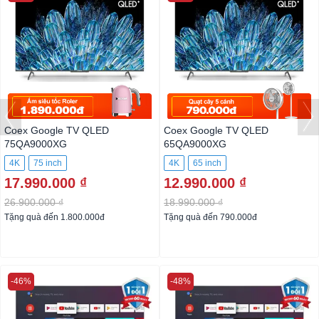
Coex Google TV QLED
Coex Google TV QLED
75QA9000XG
65QA9000XG
4K
75 inch
4K
65 inch
17.990.000 ₫
12.990.000 ₫
26.900.000 ₫
18.990.000 ₫
Tặng quà đến 1.800.000đ
Tặng quà đến 790.000đ
-46%
-48%