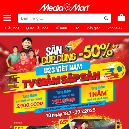
Điều hòa
Quạt điều hòa
Tủ lạnh
Tivi
Máy giặt
iPhone 17