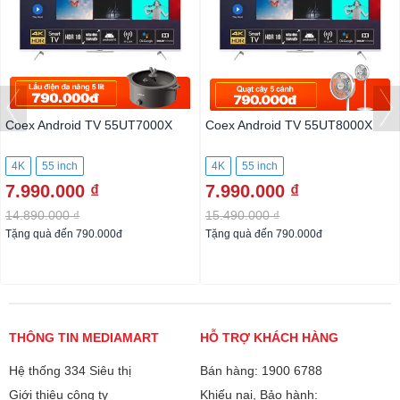
Coex Android TV 55UT7000X
Coex Android TV 55UT8000X
4K
55 inch
4K
55 inch
7.990.000 ₫
7.990.000 ₫
14.890.000 ₫
15.490.000 ₫
Tặng quà đến 790.000đ
Tặng quà đến 790.000đ
THÔNG TIN MEDIAMART
HỖ TRỢ KHÁCH HÀNG
Hệ thống 334 Siêu thị
Bán hàng: 1900 6788
Giới thiệu công ty
Khiếu nại, Bảo hành: