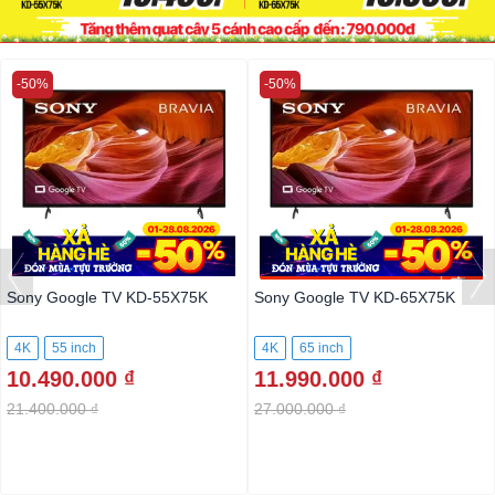
-50%
-50%
Sony Google TV KD-55X75K
Sony Google TV KD-65X75K
4K
55 inch
4K
65 inch
10.490.000 ₫
11.990.000 ₫
21.400.000 ₫
27.000.000 ₫