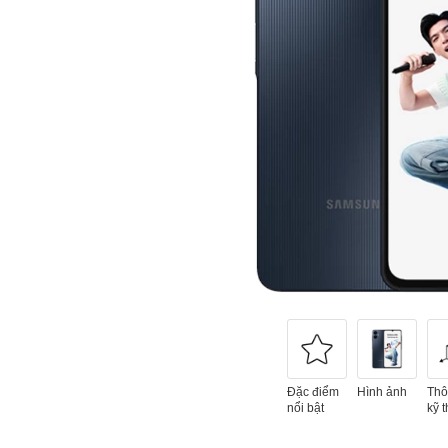
Đặc điểm
Hình ảnh
Thô
nổi bật
kỹ t