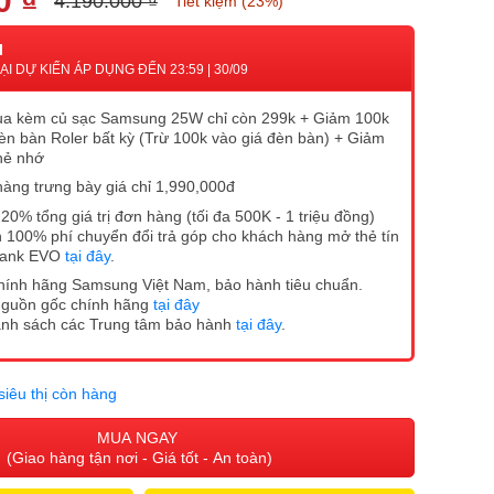
0 ₫
4.190.000 ₫
Tiết kiệm (23%)
I
I DỰ KIẾN ÁP DỤNG ĐẾN 23:59 | 30/09
ua kèm củ sạc Samsung 25W chỉ còn 299k + Giảm 100k
èn bàn Roler bất kỳ (Trừ 100k vào giá đèn bàn) + Giảm
hẻ nhớ
hàng trưng bày giá chỉ 1,990,000đ
20% tổng giá trị đơn hàng (tối đa 500K - 1 triệu đồng)
 100% phí chuyển đổi trả góp cho khách hàng mở thẻ tín
Bank EVO
tại đây
.
hính hãng Samsung Việt Nam, bảo hành tiêu chuẩn.
nguồn gốc chính hãng
tại đây
anh sách các Trung tâm bảo hành
tại đây
.
siêu thị còn hàng
MUA NGAY
(Giao hàng tận nơi - Giá tốt - An toàn)