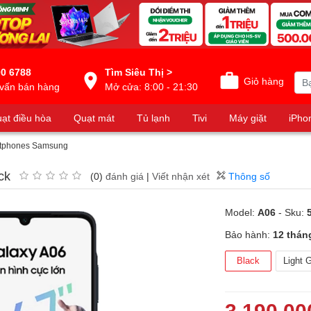
0 6788
Tìm Siêu Thị >
Giỏ hàng
vấn bán hàng
Mở cửa: 8:00 - 21:30
ạt điều hòa
Quạt mát
Tủ lạnh
Tivi
Máy giặt
iPho
tphones Samsung
ck
(0)
đánh giá
|
Viết nhận xét
Thông số
Model:
A06
- Sku:
Bảo hành:
12 thán
Black
Light 