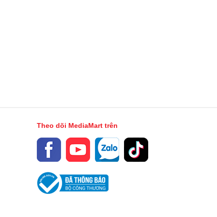
2 Nano Sim
2 Nano SIM
Wi-Fi Direct
Wi-Fi 802.11 a/b/g/n/ac
Dual-band (2.4 GHz/5 GHz)
GLONASS
Theo dõi MediaMart trên
GALILEO
QZSS
BEIDOU
GPS
v5.3