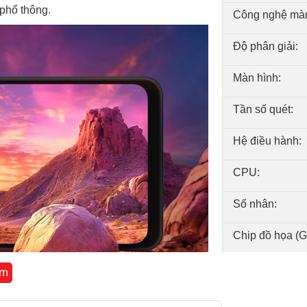
phổ thông.
Công nghệ màn
Độ phân giải:
Màn hình:
Tần số quét:
Hệ điều hành:
CPU:
Số nhân:
Chip đồ họa (
RAM:
êm
Bộ nhớ: