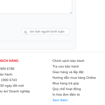
Số khe sim:
Loại Sim:
Wifi:
GPS:
HÁCH HÀNG
Chính sách bảo hành
g lại những bức ảnh sắc nét với độ phân
Tra cứu bảo hành
o hoặc cắt ảnh. Cùng với đó, camera 2 MP hỗ
1900 6788
Giao hàng và lắp đặt
 bức ảnh chân dung trở nên nổi bật và ấn
Bảo hành:
Hướng dẫn mua hàng Online
/
1900 6743
ại chất lượng hình ảnh tuyệt vời khi selfie
Mua hàng trả góp
30 ngày đổi mới
ững khoảnh khắc đáng nhớ. Vì thế, Galaxy
Quy chế hoạt động
ự án/ Doanh nghiệp
đồ đam mê nhiếp ảnh di động.
Bluetooth:
In hóa đơn điện tử
Xem thêm