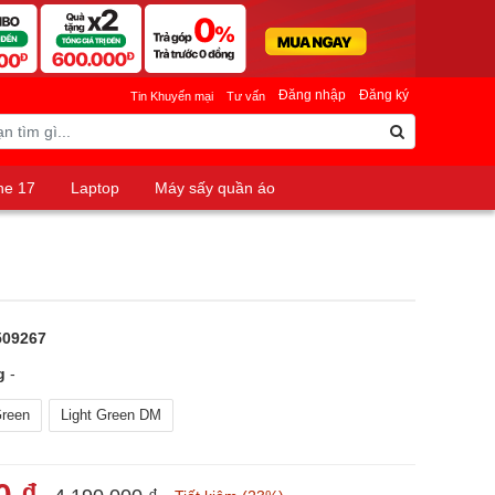
Đăng nhập
Đăng ký
Tin Khuyến mại
Tư vấn
ne 17
Laptop
Máy sấy quần áo
509267
g
-
Green
Light Green DM