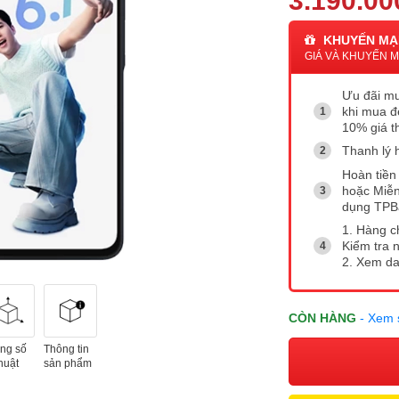
3.190.00
KHUYẾN MẠ
GIÁ VÀ KHUYẾN MẠ
Ưu đãi m
khi mua đ
10% giá t
Thanh lý 
Hoàn tiền 
hoặc Miễn
dụng TP
1. Hàng c
Kiểm tra 
2. Xem d
CÒN HÀNG
- Xem 
ng số
Thông tin
huật
sản phẩm