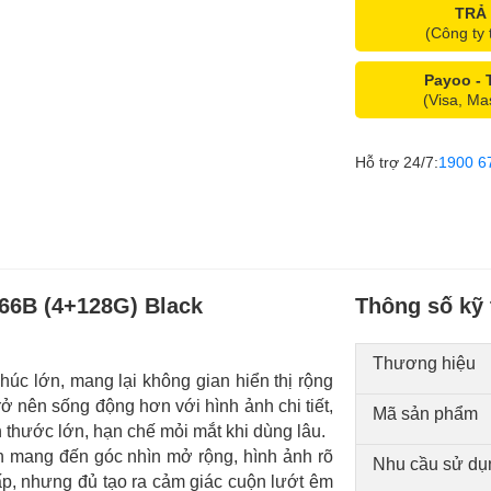
TRẢ
(Công ty 
Payoo -
(Visa, Ma
Hỗ trợ 24/7:
1900 6
66B (4+128G) Black
Thông số kỹ 
Thương hiệu
úc lớn, mang lại không gian hiển thị rộng
trở nên sống động hơn với hình ảnh chi tiết,
Mã sản phẩm
h thước lớn, hạn chế mỏi mắt khi dùng lâu.
 mang đến góc nhìn mở rộng, hình ảnh rõ
Nhu cầu sử dụ
ấp, nhưng đủ tạo ra cảm giác cuộn lướt êm