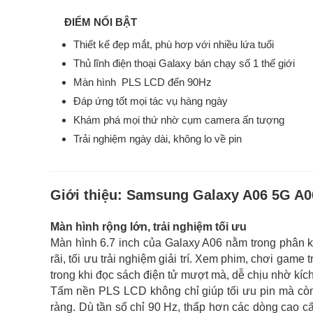
ĐIỂM NỔI BẬT
Thiết kế đẹp mắt, phù hơp với nhiều lứa tuổi
Thủ lĩnh điện thoại Galaxy bán chạy số 1 thế giới
Màn hình PLS LCD đến 90Hz
Đáp ứng tốt mọi tác vụ hàng ngày
Khám phá mọi thứ nhờ cụm camera ấn tượng
Trải nghiệm ngày dài, không lo về pin
Giới thiệu:
Samsung Galaxy A06 5G A0
Màn hình rộng lớn, trải nghiệm tối ưu
Màn hình 6.7 inch của Galaxy A06 nằm trong phân kh
rãi, tối ưu trải nghiệm giải trí. Xem phim, chơi game 
trong khi đọc sách điện tử mượt mà, dễ chịu nhờ kíc
Tấm nền PLS LCD không chỉ giúp tối ưu pin mà còn
ràng. Dù tần số chỉ 90 Hz, thấp hơn các dòng cao c