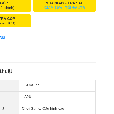
 GÓP
MUA NGAY - TRẢ SAU
tài chính)
GIẢM 10% - TỐI ĐA 1TR
 TRẢ GÓP
ster, JCB)
788
thuật
Samsung
A06
ng:
Chơi Game/ Cấu hình cao