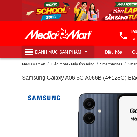
190
Tư 
DANH MỤC
SẢN PHẨM
Điều hòa
Qu
Máy lọc nước
MediaMart.Vn
Điện thoại - Máy tính bảng
Smartphones
Smar
Samsung Galaxy A06 5G A066B (4+128G) Bla