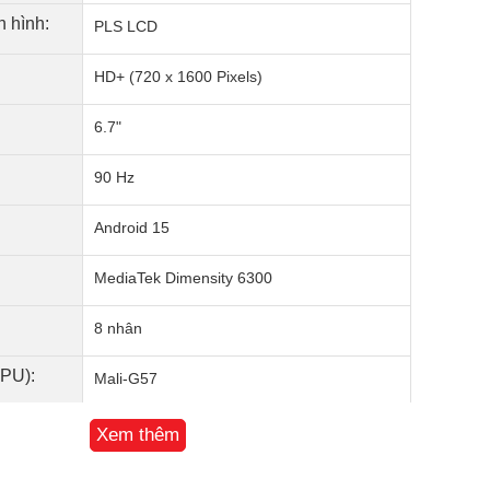
 hình:
PLS LCD
HD+ (720 x 1600 Pixels)
6.7"
90 Hz
Android 15
MediaTek Dimensity 6300
8 nhân
GPU):
Mali-G57
4 GB
Xem thêm
128 GB