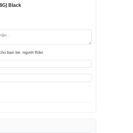
8G) Black
Camera sau:
ền nhiệm), Galaxy A06 đã có một bước đột
ở nên nhẹ nhàng hơn hẳn, giúp trải nghiệm
Đèn Flash:
.
 vừa góp phần làm nổi bật diện mạo sang
Chụp ảnh nâng
 mặt luôn sạch bóng sau thời gian sử dụng.
àng đáp ứng phong cách và sở thích của
 cho bạn bè, người thân
oại Samsung này đã tạo nên một bố cục nút
ật lý. Người dùng có thể thao tác dễ dàng,
ệm sử dụng.
Camera trước:
Thông tin khác