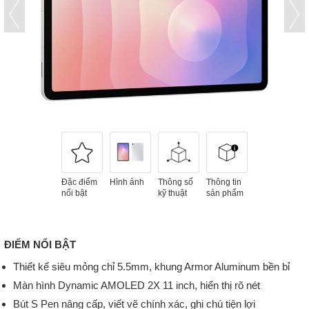
Đặc điểm
Hình ảnh
Thông số
Thông tin
nổi bật
kỹ thuật
sản phẩm
ĐIỂM NỔI BẬT
Thiết kế siêu mỏng chỉ 5.5mm, khung Armor Aluminum bền bỉ
Màn hình Dynamic AMOLED 2X 11 inch, hiển thị rõ nét
Bút S Pen nâng cấp, viết vẽ chính xác, ghi chú tiện lợi