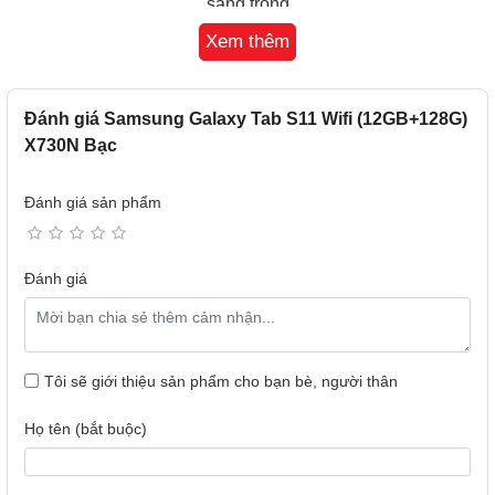
sang trọng
Hơn nữa, Galaxy Tab S11 WiFi đạt chuẩn kháng nước và
Xem thêm
bụi IP68, đảm bảo an tâm sử dụng trong nhiều điều kiện
môi trường. Máy có hai lựa chọn màu sắc: Xám (Gray)
mạnh mẽ, cá tính và Bạc (Silver) sang trọng, phù hợp với
Đánh giá Samsung Galaxy Tab S11 Wifi (12GB+128G)
mọi phong cách người dùng.
X730N Bạc
Đánh giá sản phẩm
Đánh giá
Tôi sẽ giới thiệu sản phẩm cho bạn bè, người thân
Họ tên (bắt buộc)
Hai phiên bản màu phong cách trên Samsung Galaxy Tab