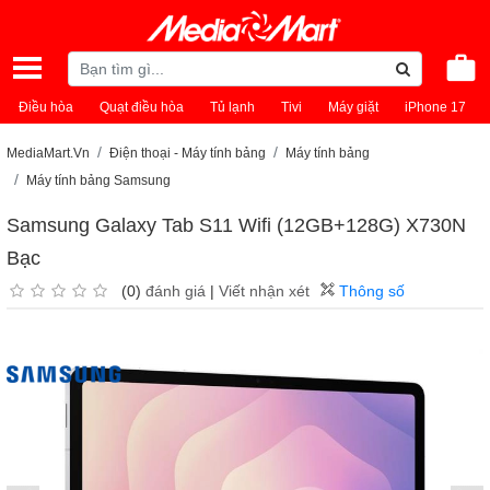
Điều hòa
Quạt điều hòa
Tủ lạnh
Tivi
Máy giặt
iPhone 17
MediaMart.Vn
Điện thoại - Máy tính bảng
Máy tính bảng
Máy tính bảng Samsung
Samsung Galaxy Tab S11 Wifi (12GB+128G) X730N
Bạc
(0)
đánh giá
|
Viết nhận xét
Thông số