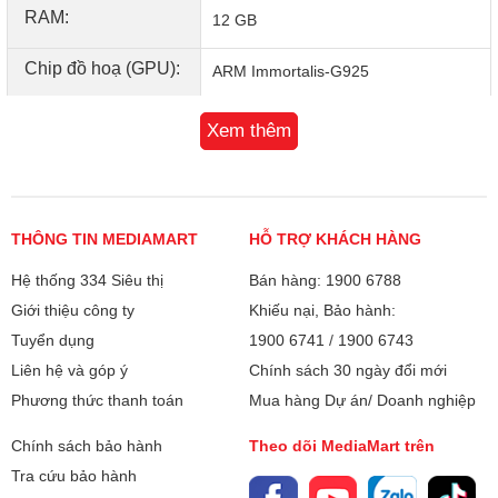
RAM:
12 GB
Chip đồ hoạ (GPU):
ARM Immortalis-G925
Bộ nhớ trong:
128 GB
Xem thêm
Camera sau:
13 MP
Camera trước:
12 MP
THÔNG TIN MEDIAMART
HỖ TRỢ KHÁCH HÀNG
Galaxy Tab S11 Wifi đi kèm bút S Pen thế hệ mới
Tính năng camera:
Tự động lấy nét
Hệ thống 334 Siêu thị
Bán hàng: 1900 6788
Hiệu năng mạnh mẽ nhờ chip MediaTek Dimensity
Giới thiệu công ty
Zoom kỹ thuật số
Khiếu nại, Bảo hành:
9400+
Tuyển dụng
1900 6741
/
1900 6743
Galaxy Tab S11 WiFi 12GB 128GB được trang bị chip
Bộ lọc màu
MediaTek Dimensity 9400+ tiến trình 3nm, mang lại hiệu
Liên hệ và góp ý
Chính sách 30 ngày đổi mới
Xóa phông
suất CPU, GPU và NPU vượt trội. So với Galaxy Tab S9,
Phương thức thanh toán
Mua hàng Dự án/ Doanh nghiệp
Làm đẹp
hiệu suất CPU tăng 48%, GPU mạnh hơn 69% và NPU cải
thiện 33%, đảm bảo khả năng xử lý mượt mà các ứng dụng
Chính sách bảo hành
Theo dõi MediaMart trên
Quay phim:
4K 2160p@30fps
nặng, hỗ trợ AI và đa nhiệm hiệu quả.
Tra cứu bảo hành