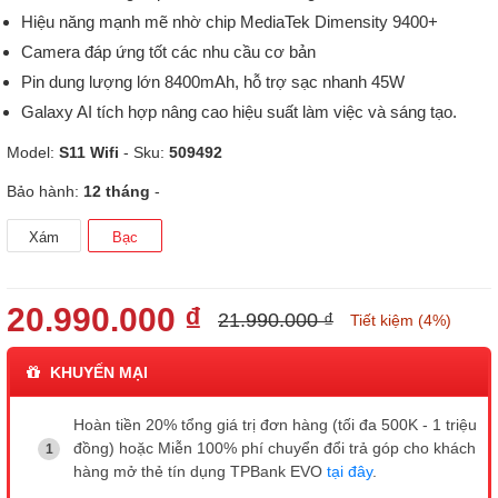
Hiệu năng mạnh mẽ nhờ chip MediaTek Dimensity 9400+
Camera đáp ứng tốt các nhu cầu cơ bản
Pin dung lượng lớn 8400mAh, hỗ trợ sạc nhanh 45W
Galaxy AI tích hợp nâng cao hiệu suất làm việc và sáng tạo.
Model:
S11 Wifi
- Sku:
509492
Bảo hành:
12 tháng
-
Xám
Bạc
20.990.000 ₫
21.990.000 ₫
Tiết kiệm (4%)
KHUYẾN MẠI
Hoàn tiền 20% tổng giá trị đơn hàng (tối đa 500K - 1 triệu
đồng) hoặc Miễn 100% phí chuyển đổi trả góp cho khách
hàng mở thẻ tín dụng TPBank EVO
tại đây
.