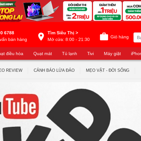
0 6788
Tìm Siêu Thị >
Giỏ hàng
vấn bán hàng
Mở cửa: 8:00 - 21:30
ạt điều hòa
Quạt mát
Tủ lạnh
Tivi
Máy giặt
iPho
EO REVIEW
CẢNH BÁO LỪA ĐẢO
MẸO VẶT - ĐỜI SỐNG