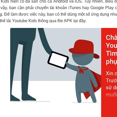
Kids hiện có đã sẵn cho cả Android và iOS. Tuy nhiên, điều đá
 vậy, bạn cần phải chuyển tài khoản iTunes hay Google Play
. Để làm được việc này, bạn có thể dùng một số ứng dụng như
thể tải Youtube Kids thông qua file APK tại đây.