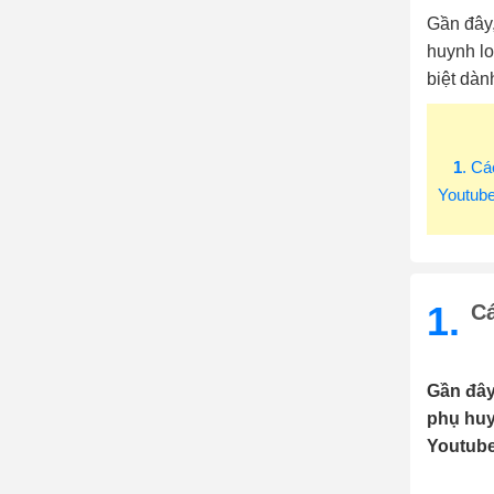
Gần đây,
huynh lo
biệt dàn
1
. Cá
Youtub
1.
Cá
Gần đây
phụ huy
Youtube