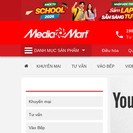
190
Tư 
DANH MỤC
SẢN PHẨM
Điều hòa
Qu
Máy lọc nước
KHUYẾN MẠI
TƯ VẤN
VÀO BẾP
VID
Khuyến mại
Tư vấn
Vào Bếp