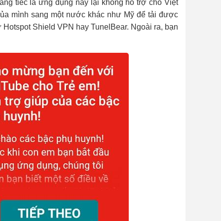
ng tiếc là ứng dụng này lại không hỗ trợ cho Việt
 của mình sang một nước khác như Mỹ để tải được
 Hotspot Shield VPN hay TunelBear. Ngoài ra, bạn