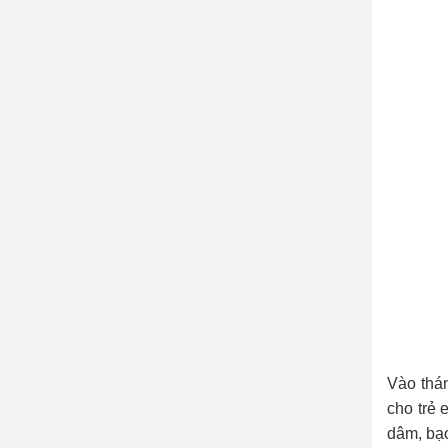
Vào thá
cho trẻ 
dâm, bạo