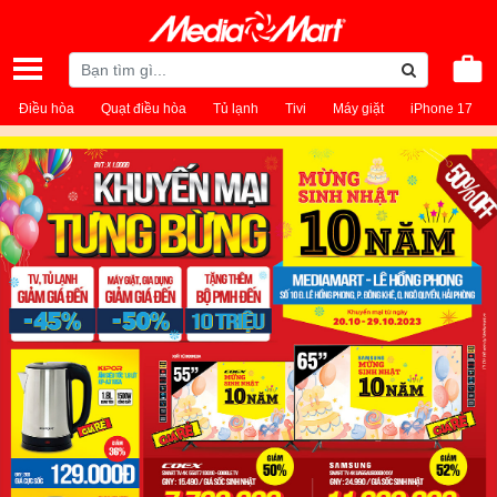
Điều hòa
Quạt điều hòa
Tủ lạnh
Tivi
Máy giặt
iPhone 17