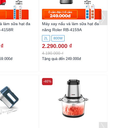
à làm sữa hạt đa
Máy xay nấu và làm sữa hạt đa
Máy xay 
B-4158R
năng Roler RB-4159A
năng Rol
2L
800W
1.75L
 ₫
2.290.000 ₫
1.990.
4.190.000 ₫
4.490.00
69.000đ
Tặng quà đến 249.000đ
-46%
-22%