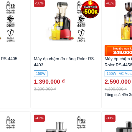
-50%
-41%
r RS-4405
Máy ép chậm đa năng Roler RS-
Máy ép chậm t
4403
Roler RS-445
150W
150W - AC Moto
1.390.000 ₫
2.590.000
3.290.000 ₫
4.390.000 ₫
Tặng quà đến 3
-42%
-33%