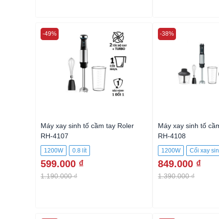
-49%
-38%
 Roler
Máy xay sinh tố cầm tay Roler
Máy xay sinh tố cầ
RH-4107
RH-4108
1200W
0.8 lít
1200W
Cối xay sin
599.000 ₫
849.000 ₫
Cối xay thịt 0.5L
1.190.000 ₫
1.390.000 ₫