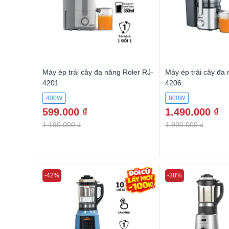
 Roler RJ-
Máy ép trái cây đa năng Roler RJ-
Máy ép trái cây đa 
4201
4206
400W
800W
599.000 ₫
1.490.000 ₫
1.190.000 ₫
1.990.000 ₫
-42%
-38%