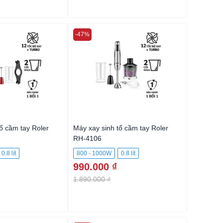
-47%
-49%
ố cầm tay Roler
Máy xay sinh tố cầm tay Roler
Máy xay s
RH-4106
RH-4107
0.8 lít
800 - 1000W
0.8 lít
1200W
990.000 ₫
599.00
1.890.000 ₫
1.190.00