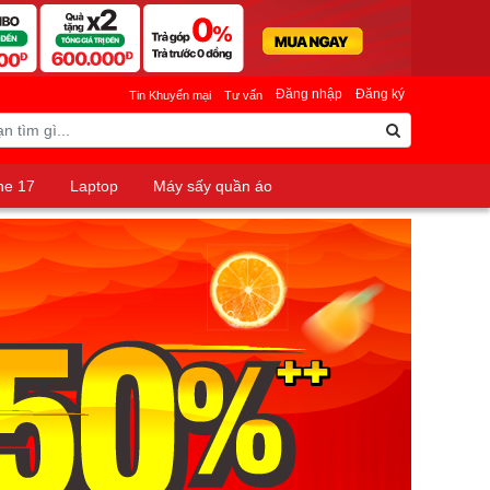
Đăng nhập
Đăng ký
Tin Khuyến mại
Tư vấn
ne 17
Laptop
Máy sấy quần áo