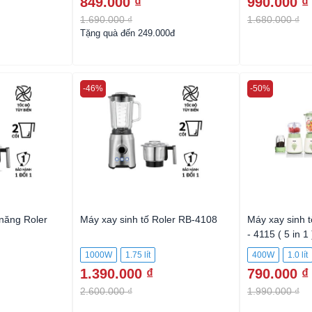
849.000 ₫
990.000 ₫
1.690.000 ₫
1.680.000 ₫
Tặng quà đến 249.000đ
-46%
-50%
 năng Roler
Máy xay sinh tố Roler RB-4108
Máy xay sinh 
- 4115 ( 5 in 1 
1000W
1.75 lít
400W
1.0 lít
1.390.000 ₫
790.000 ₫
2.600.000 ₫
1.990.000 ₫