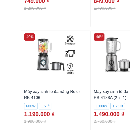
749.000 ₫
849.000 ₫
1.290.000 ₫
1.490.000 ₫
-40%
-46%
 Roler
Máy xay sinh tố đa năng Roler
Máy xay sinh tố đa
RB-4106
RB-4138A (2 in 1)
600W
1.5 lít
1000W
1.75 lít
1.190.000 ₫
1.490.000 ₫
1.990.000 ₫
2.760.000 ₫