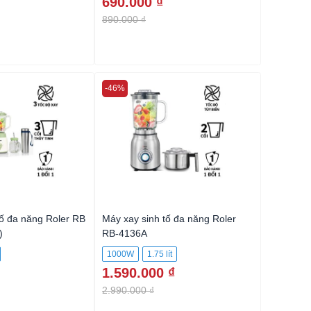
690.000 ₫
749.00
890.000 ₫
1.290.00
-46%
-40%
tố đa năng Roler RB
Máy xay sinh tố đa năng Roler
Máy xay s
)
RB-4136A
RB-4106
1000W
1.75 lít
600W
1.590.000 ₫
1.190.
2.990.000 ₫
1.990.00