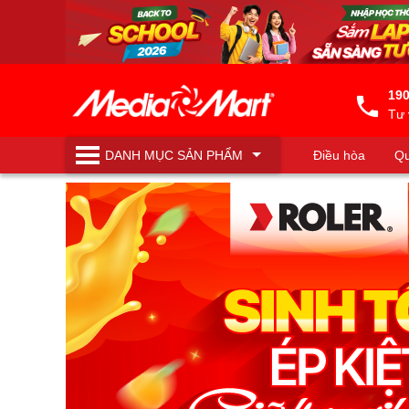
190
Tư 
DANH MỤC
SẢN PHẨM
Điều hòa
Qu
Máy lọc nước