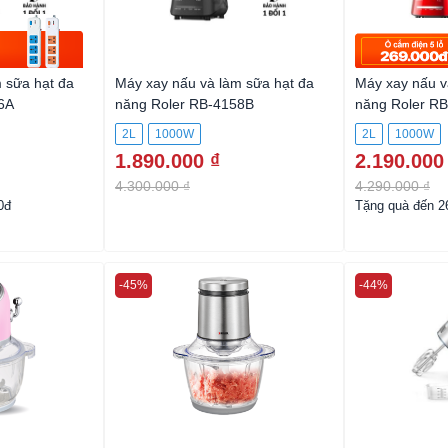
 sữa hạt đa
Máy xay nấu và làm sữa hạt đa
Máy xay nấu v
6A
năng Roler RB-4158B
năng Roler R
2L
1000W
2L
1000W
1.890.000 ₫
2.190.000
4.300.000 ₫
4.290.000 ₫
0đ
Tặng quà đến 2
-45%
-44%