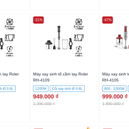
-31%
-47%
m tay Roler
Máy xay sinh tố cầm tay Roler
Máy xay sinh t
RH-4109
RH-4105
h tố 0.8L
1200W
Cối xay sinh tố 0.8L
800 - 1000W
949.000 ₫
999.000 ₫
Cối xay thịt 0.5L
1.390.000 ₫
1.890.000 ₫