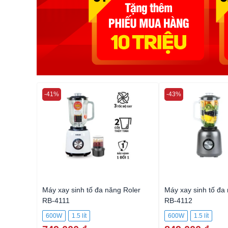
-41%
-43%
 Roler
Máy xay sinh tố đa năng Roler
Máy xay sinh tố đa
RB-4111
RB-4112
600W
1.5 lít
600W
1.5 lít