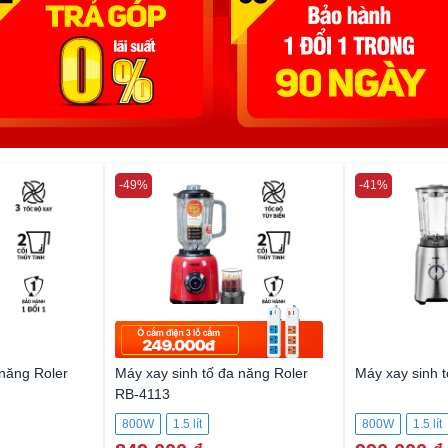
-49%
-41%
 năng Roler
Máy xay sinh tố đa năng Roler
Máy xay sinh 
RB-4113
800W
1.5 lít
800W
1.5 lít