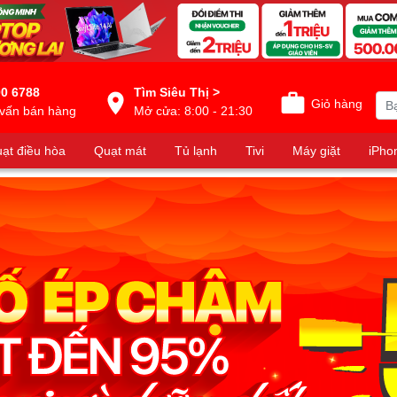
0 6788
Tìm Siêu Thị >
Giỏ hàng
vấn bán hàng
Mở cửa: 8:00 - 21:30
ạt điều hòa
Quạt mát
Tủ lạnh
Tivi
Máy giặt
iPho