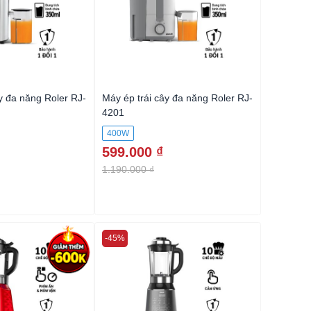
y đa năng Roler RJ-
Máy ép trái cây đa năng Roler RJ-
Máy ép tr
4201
4206
400W
800W
599.000 ₫
1.490.
1.190.000 ₫
1.990.00
-45%
-50%