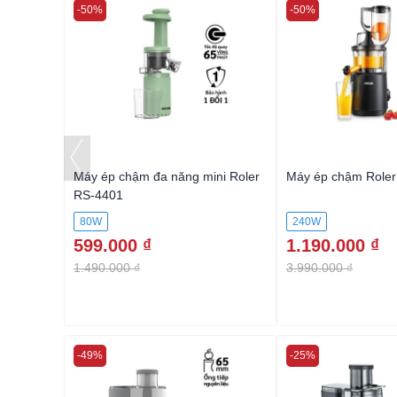
-50%
-50%
oler RS-
Máy ép chậm đa năng mini Roler
Máy ép chậm Role
RS-4401
80W
240W
599.000 ₫
1.190.000 ₫
1.490.000 ₫
3.990.000 ₫
-49%
-25%