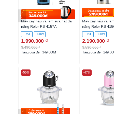
RB-4123
Máy xay nấu và làm sữa hạt đa
Máy xay nấu và làm
năng Roler RB-4157A
năng Roler RB-415
1.75L
800W
1.75L
800W
1.990.000 ₫
2.190.000 ₫
3.490.000 ₫
3.590.000 ₫
Tặng quà đến 349.000đ
Tặng quà đến 249.00
-50%
-47%