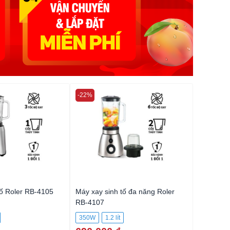
-22%
-41%
tố Roler RB-4105
Máy xay sinh tố đa năng Roler
Máy xay s
RB-4107
RB-4111
350W
1.2 lít
600W