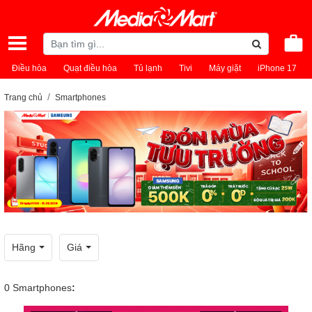
Điều hòa
Quạt điều hòa
Tủ lạnh
Tivi
Máy giặt
iPhone 17
Trang chủ
Smartphones
Hãng
Giá
0
Smartphones
: