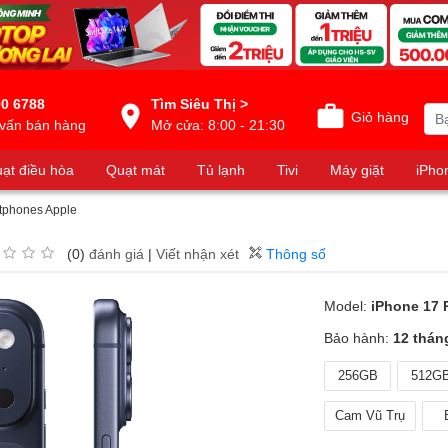
0 6788
Tìm Siêu Thị >
Giỏ hàng
vấn bán hàng
Mở cửa: 8:00 - 21:30
ạt điều hòa
Quạt mát
Tủ lạnh
Tivi
Máy giặt
iPho
tphones Apple
(0)
đánh giá
|
Viết nhận xét
Thông số
Model:
iPhone 17 
Bảo hành:
12 thán
256GB
512G
Cam Vũ Trụ