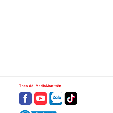
JPEG, và DNG
ProRAW
Hiệu ứng Chiếu Sáng Chân Dung với sáu
chế độ
Chế độ Ban Đêm
Chụp ảnh toàn cảnh Panorama (lên đến
63MP)
Phong Cách Nhiếp Ảnh thế hệ mới nhất
Ảnh không gian
Chụp ảnh macro 48MP
Chụp hình dải màu rộng cho ảnh và ảnh
Theo dõi MediaMart trên
động Live Photos
Hiệu chỉnh ống kính (Fusion Ultra Wide)
Hiệu chỉnh mắt đỏ nâng cao
Tự động chống rung hình ảnh