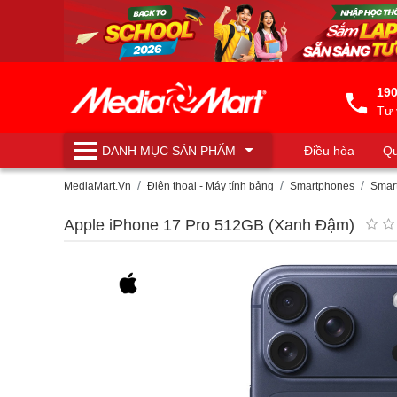
190
Tư 
DANH MỤC
SẢN PHẨM
Điều hòa
Qu
Máy lọc nước
MediaMart.Vn
Điện thoại - Máy tính bảng
Smartphones
Smar
Apple iPhone 17 Pro 512GB (Xanh Đậm)