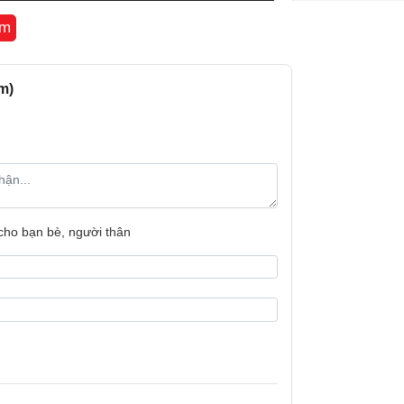
êm
CPU:
Số nhân:
m)
Chip đồ họa (
RAM:
Bộ nhớ:
 cho bạn bè, người thân
Camera sau:
Quay phim:
Chụp ảnh nâng