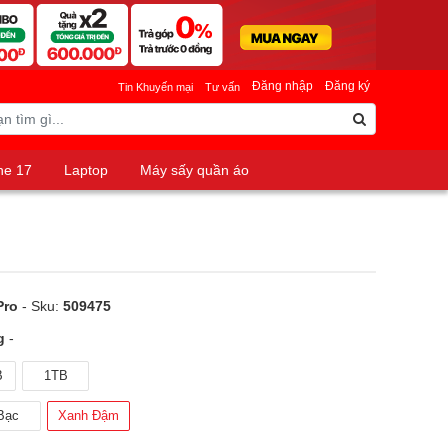
Đăng nhập
Đăng ký
Tin Khuyến mại
Tư vấn
ne 17
Laptop
Máy sấy quần áo
Pro
- Sku:
509475
g
-
B
1TB
Bạc
Xanh Đậm