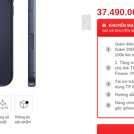
37.490.0
KHUYẾN MẠ
GIÁ VÀ KHUYẾN MẠ
Giảm thêm
Giảm 200k
100k khi 
1. Tặng tr
chủ thẻ T
Finace, 0
Tài trợ tr
dụng TP 
Hướng dẫ
Hàng chín
gốc Ipho
ng số
Thông tin
huật
sản phẩm