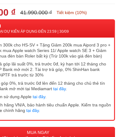
00 ₫
41.990.000 ₫
Tiết kiệm (10%)
I
I DỰ KIẾN ÁP DỤNG ĐẾN 23:59 | 30/09
 300k cho HS-SV + Tặng Giảm 200k mua Aipord 3 pro +
 mua Apple watch Series 11/ Apple watch SE 3 + Giảm
mua đèn bàn Roler bất kỳ (Trừ 100k vào giá đèn bàn)
ả góp lãi suất 0%, trả trước 0đ, kỳ hạn tới 12 tháng cho
P Bank mở mới 2. Tài trợ trả góp, 0% ShinHan bank
%PTF trả trước từ 30%
ả góp 0%, trả trước 0đ lên đến 12 tháng cho chủ thẻ tín
Bank mở mới tại Mediamart
tại đây
.
n sử dụng Apple
tại đây
.
h hãng VN/A, bảo hành tiêu chuẩn Apple. Kiểm tra nguồn
ne chính hãng
tại đây
.
MUA NGAY