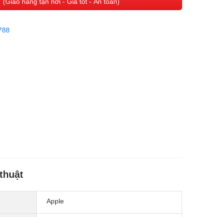
(Giao hàng tận nơi - Giá tốt - An toàn)
788
thuật
Apple