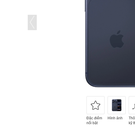
Đặc điểm
Hình ảnh
Thô
nổi bật
kỹ t