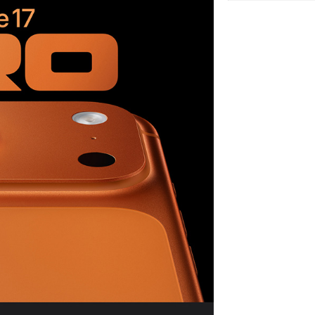
CPU:
Số nhân:
Chip đồ họa (
RAM:
Bộ nhớ:
Camera sau:
Quay phim:
Chụp ảnh nâng