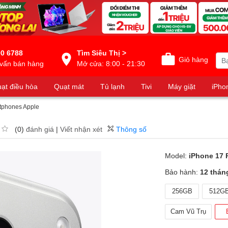
0 6788
Tìm Siêu Thị >
Giỏ hàng
vấn bán hàng
Mở cửa: 8:00 - 21:30
ạt điều hòa
Quạt mát
Tủ lạnh
Tivi
Máy giặt
iPho
tphones Apple
(0)
đánh giá
|
Viết nhận xét
Thông số
Model:
iPhone 17 
Bảo hành:
12 thán
256GB
512G
Cam Vũ Trụ