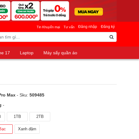
Đăng nhập
Đăng ký
Tin Khuyến mại
Tư vấn
ne 17
Laptop
Máy sấy quần áo
Pro Max
- Sku:
509485
g
-
B
1TB
2TB
Bạc
Xanh đậm