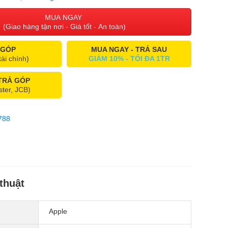
MUA NGAY
(Giao hàng tận nơi - Giá tốt - An toàn)
 GÓP
MUA NGAY - TRẢ SAU
tài chính)
GIẢM 10% - TỐI ĐA 1TR
 TRẢ GÓP
ster, JCB)
788
thuật
Apple