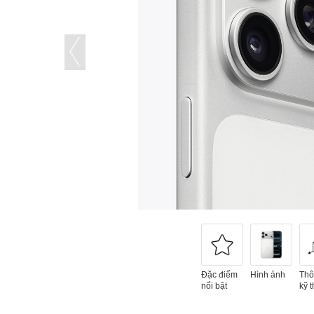
Đặc điểm
Hình ảnh
Thô
nổi bật
kỹ t