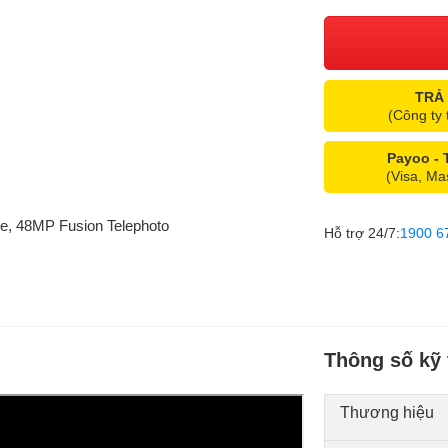
TRẢ
(Công ty 
Payoo -
(Visa, Ma
e, 48MP Fusion Telephoto
Hỗ trợ 24/7:
1900 6
Thông số kỹ 
Thương hiệu