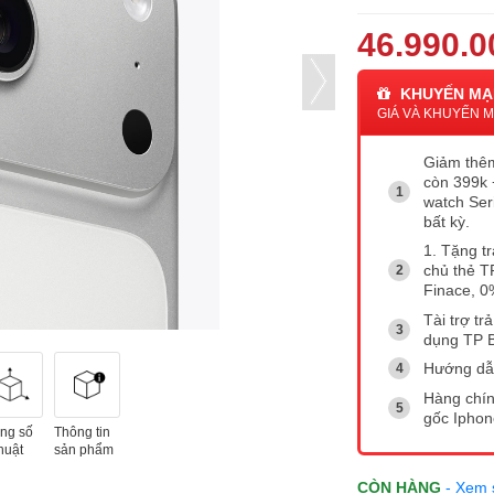
46.990.0
KHUYẾN MẠ
GIÁ VÀ KHUYẾN MẠ
Giảm thêm
còn 399k 
watch Ser
bất kỳ.
1. Tặng tr
chủ thẻ T
Finace, 0
Tài trợ tr
dụng TP 
Hướng dẫ
Hàng chín
gốc Ipho
ng số
Thông tin
huật
sản phẩm
CÒN HÀNG
- Xem 