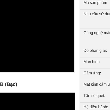
Mã sản phẩm
Nhu cầu sử dụ
Công nghệ màn
Độ phân giải:
Màn hình:
Cảm ứng:
B (Bạc)
Mặt kính cảm ứ
Tần số quét:
Hệ điều hành: