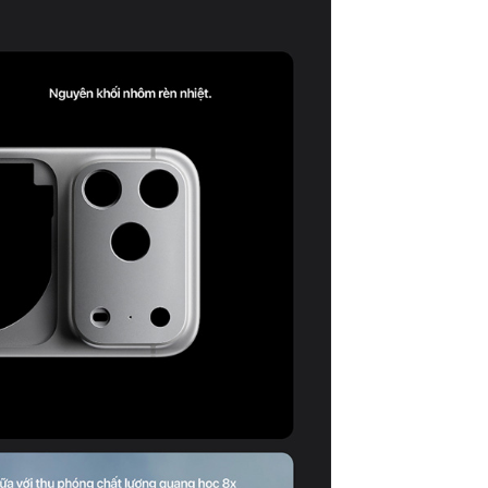
Camera trước:
Kết nối khác:
Hỗ Trợ 5G:
Loại Sim:
Wifi:
GPS:
Bluetooth:
Cổng kết nối/sa
Thiết kế:
Chất liệu: