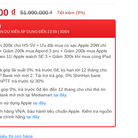
00 ₫
51.990.000 ₫
Tiết kiệm (9%)
I
I DỰ KIẾN ÁP DỤNG ĐẾN 23:59 | 30/09
 300k cho HS-SV + Ưu đãi mua củ sạc Apple 20W chỉ
+ Giảm 200k mua Aipord 3 pro + Giảm 200k mua Apple
ies 11/ Apple watch SE 3 + Giảm 300k khi mua cùng iPad
ả góp lãi suất 0%, trả trước 0đ, kỳ hạn tới 12 tháng cho
P Bank mở mới 2. Tài trợ trả góp, 0% ShinHan bank
%PTF trả trước từ 30%
ả góp 0%, trả trước 0đ lên đến 12 tháng cho chủ thẻ tín
Bank mở mới tại Mediamart
tại đây
.
n sử dụng Apple
tại đây
.
h hãng VN/A, bảo hành tiêu chuẩn Apple. Kiểm tra nguồn
ne chính hãng
tại đây
.
siêu thị còn hàng