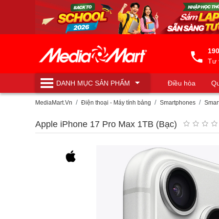
190
Tư 
DANH MỤC
SẢN PHẨM
Điều hòa
Qu
Máy lọc nước
MediaMart.Vn
Điện thoại - Máy tính bảng
Smartphones
Smar
Apple iPhone 17 Pro Max 1TB (Bạc)