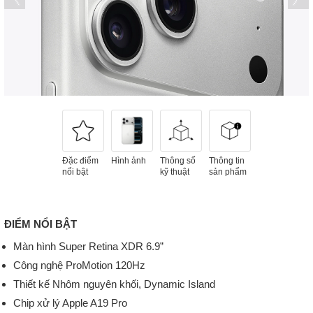
Đặc điểm
Hình ảnh
Thông số
Thông tin
nổi bật
kỹ thuật
sản phẩm
ĐIỂM NỔI BẬT
Màn hình Super Retina XDR 6.9”
Công nghệ ProMotion 120Hz
Thiết kế Nhôm nguyên khối, Dynamic Island
Chip xử lý Apple A19 Pro