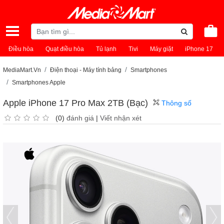
Điều hòa
Quạt điều hòa
Tủ lạnh
Tivi
Máy giặt
iPhone 17
MediaMart.Vn
Điện thoại - Máy tính bảng
Smartphones
Smartphones Apple
Apple iPhone 17 Pro Max 2TB (Bạc)
Thông số
(0)
đánh giá
|
Viết nhận xét