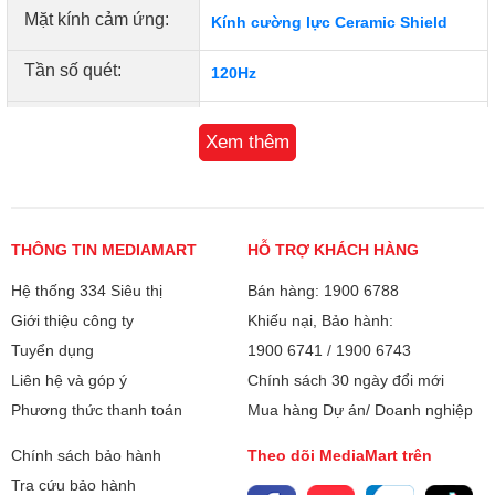
Mặt kính cảm ứng:
Kính cường lực Ceramic Shield
Tần số quét:
120Hz
Hệ điều hành:
iOS 26
Xem thêm
CPU:
Apple A19 Pro
Số nhân:
6 nhân
THÔNG TIN MEDIAMART
HỖ TRỢ KHÁCH HÀNG
Chip đồ họa (GPU):
6 nhân
Hệ thống 334 Siêu thị
Bán hàng: 1900 6788
Giới thiệu công ty
Khiếu nại, Bảo hành:
RAM:
12GB
Tuyển dụng
1900 6741
/
1900 6743
Bộ nhớ:
2 TB
Liên hệ và góp ý
Chính sách 30 ngày đổi mới
Phương thức thanh toán
Mua hàng Dự án/ Doanh nghiệp
Camera sau:
Chính 48 MP & Phụ 48 MP, 48 MP
Chính sách bảo hành
Theo dõi MediaMart trên
Quay phim:
Quay 4K Dolby Vision (120 fps),
Tra cứu bảo hành