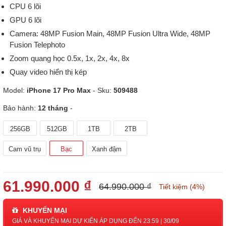
CPU 6 lõi
GPU 6 lõi
Camera: 48MP Fusion Main, 48MP Fusion Ultra Wide, 48MP
Fusion Telephoto
Zoom quang học 0.5x, 1x, 2x, 4x, 8x
Quay video hiển thị kép
Model:
iPhone 17 Pro Max
- Sku:
509488
Bảo hành:
12 tháng
-
256GB
512GB
1TB
2TB
Cam vũ trụ
Bạc
Xanh đậm
61.990.000 ₫
64.990.000 ₫
Tiết kiệm (4%)
KHUYẾN MẠI
GIÁ VÀ KHUYẾN MẠI DỰ KIẾN ÁP DỤNG ĐẾN 23:59 | 30/09