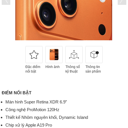
Đặc điểm
Hình ảnh
Thông số
Thông tin
nổi bật
kỹ thuật
sản phẩm
ĐIỂM NỔI BẬT
Màn hình Super Retina XDR 6.9”
Công nghệ ProMotion 120Hz
Thiết kế Nhôm nguyên khối, Dynamic Island
Chip xử lý Apple A19 Pro