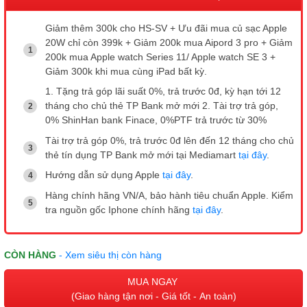
Giảm thêm 300k cho HS-SV + Ưu đãi mua củ sạc Apple
20W chỉ còn 399k + Giảm 200k mua Aipord 3 pro + Giảm
200k mua Apple watch Series 11/ Apple watch SE 3 +
Giảm 300k khi mua cùng iPad bất kỳ.
1. Tặng trả góp lãi suất 0%, trả trước 0đ, kỳ hạn tới 12
tháng cho chủ thẻ TP Bank mở mới 2. Tài trợ trả góp,
0% ShinHan bank Finace, 0%PTF trả trước từ 30%
Tài trợ trả góp 0%, trả trước 0đ lên đến 12 tháng cho chủ
thẻ tín dụng TP Bank mở mới tại Mediamart
tại đây
.
Hướng dẫn sử dụng Apple
tại đây
.
Hàng chính hãng VN/A, bảo hành tiêu chuẩn Apple. Kiểm
tra nguồn gốc Iphone chính hãng
tại đây
.
CÒN HÀNG
- Xem siêu thị còn hàng
MUA NGAY
(Giao hàng tận nơi - Giá tốt - An toàn)