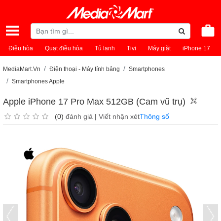
Điều hòa
Quạt điều hòa
Tủ lạnh
Tivi
Máy giặt
iPhone 17
MediaMart.Vn
Điện thoại - Máy tính bảng
Smartphones
Smartphones Apple
Apple iPhone 17 Pro Max 512GB (Cam vũ trụ)
(0)
đánh giá
|
Viết nhận xét
Thông số