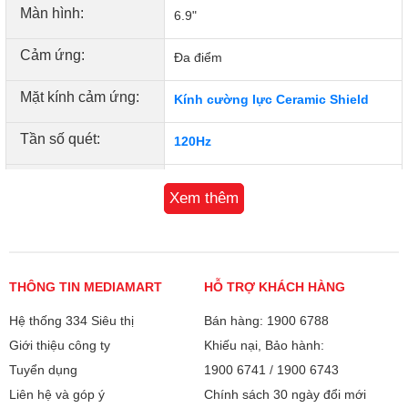
Màn hình:
6.9"
Cảm ứng:
Đa điểm
Mặt kính cảm ứng:
Kính cường lực Ceramic Shield
Tần số quét:
120Hz
Hệ điều hành:
iOS 26
Xem thêm
CPU:
Apple A19 Pro
Số nhân:
6 nhân
THÔNG TIN MEDIAMART
HỖ TRỢ KHÁCH HÀNG
Chip đồ họa (GPU):
6 nhân
Hệ thống 334 Siêu thị
Bán hàng: 1900 6788
Giới thiệu công ty
Khiếu nại, Bảo hành:
RAM:
12GB
Tuyển dụng
1900 6741
/
1900 6743
Bộ nhớ:
512 GB
Liên hệ và góp ý
Chính sách 30 ngày đổi mới