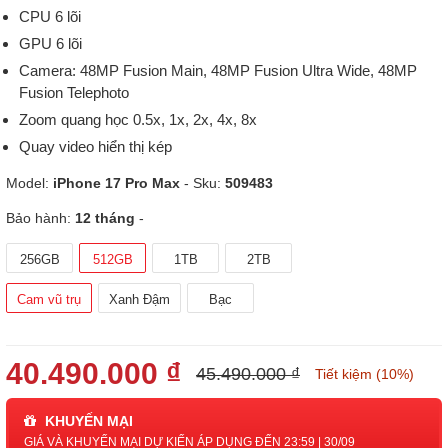
CPU 6 lõi
GPU 6 lõi
Camera: 48MP Fusion Main, 48MP Fusion Ultra Wide, 48MP
Fusion Telephoto
Zoom quang học 0.5x, 1x, 2x, 4x, 8x
Quay video hiển thị kép
Model:
iPhone 17 Pro Max
- Sku:
509483
Bảo hành:
12 tháng
-
256GB
512GB
1TB
2TB
Cam vũ trụ
Xanh Đậm
Bạc
40.490.000 ₫
45.490.000 ₫
Tiết kiệm (10%)
KHUYẾN MẠI
GIÁ VÀ KHUYẾN MẠI DỰ KIẾN ÁP DỤNG ĐẾN 23:59 | 30/09