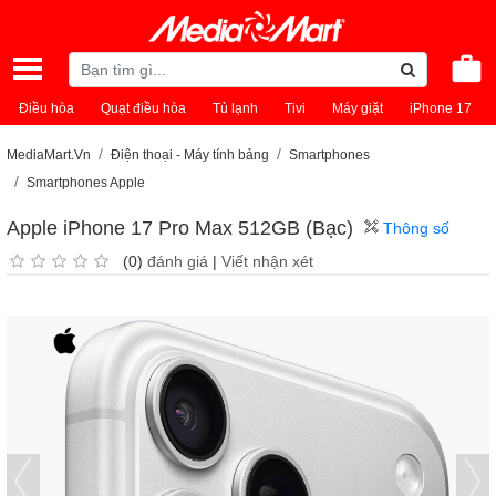
Điều hòa
Quạt điều hòa
Tủ lạnh
Tivi
Máy giặt
iPhone 17
MediaMart.Vn
Điện thoại - Máy tính bảng
Smartphones
Smartphones Apple
Apple iPhone 17 Pro Max 512GB (Bạc)
Thông số
(0)
đánh giá
|
Viết nhận xét