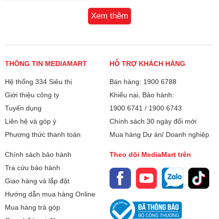
Hệ điều hành:
iOS 26
Xem thêm
CPU:
Apple A19 Pro
Số nhân:
6 nhân
THÔNG TIN MEDIAMART
HỖ TRỢ KHÁCH HÀNG
Chip đồ họa (GPU):
6 nhân
Hệ thống 334 Siêu thị
Bán hàng: 1900 6788
Giới thiệu công ty
Khiếu nại, Bảo hành:
RAM:
12GB
Tuyển dụng
1900 6741
/
1900 6743
Bộ nhớ:
512 GB
Liên hệ và góp ý
Chính sách 30 ngày đổi mới
Phương thức thanh toán
Mua hàng Dự án/ Doanh nghiệp
Camera sau:
Chính 48 MP & Phụ 48 MP, 48 MP
Chính sách bảo hành
Theo dõi MediaMart trên
Quay phim:
Quay 4K Dolby Vision (120 fps),
Tra cứu bảo hành
ProRes, ghi hình kép
Giao hàng và lắp đặt
Hướng dẫn mua hàng Online
Chụp ảnh nâng
HDR 5, Deep Fusion, Chế độ chụp
Mua hàng trả góp
cao:
ban đêm, Photonic Engine