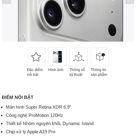
Đặc điểm
Hình ảnh
Thông số
Thông tin
nổi bật
kỹ thuật
sản phẩm
ĐIỂM NỔI BẬT
Màn hình Super Retina XDR 6.9”
Công nghệ ProMotion 120Hz
Thiết kế Nhôm nguyên khối, Dynamic Island
Chip xử lý Apple A19 Pro