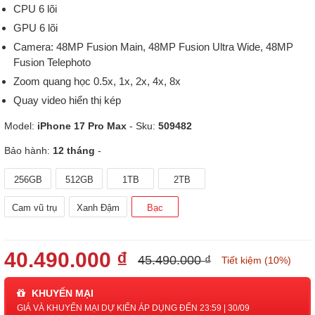
CPU 6 lõi
GPU 6 lõi
Camera: 48MP Fusion Main, 48MP Fusion Ultra Wide, 48MP
Fusion Telephoto
Zoom quang học 0.5x, 1x, 2x, 4x, 8x
Quay video hiển thị kép
Model:
iPhone 17 Pro Max
- Sku:
509482
Bảo hành:
12 tháng
-
256GB
512GB
1TB
2TB
Cam vũ trụ
Xanh Đậm
Bạc
40.490.000 ₫
45.490.000 ₫
Tiết kiệm (10%)
KHUYẾN MẠI
GIÁ VÀ KHUYẾN MẠI DỰ KIẾN ÁP DỤNG ĐẾN 23:59 | 30/09