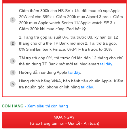
Giảm thêm 300k cho HS-SV + Ưu đãi mua củ sạc Apple
20W chỉ còn 399k + Giảm 200k mua Aipord 3 pro + Giảm
200k mua Apple watch Series 11/ Apple watch SE 3 +
Giảm 300k khi mua cùng iPad bất kỳ.
1. Tặng trả góp lãi suất 0%, trả trước 0đ, kỳ hạn tới 12
tháng cho chủ thẻ TP Bank mở mới 2. Tài trợ trả góp,
0% ShinHan bank Finace, 0%PTF trả trước từ 30%
Tài trợ trả góp 0%, trả trước 0đ lên đến 12 tháng cho chủ
thẻ tín dụng TP Bank mở mới tại Mediamart
tại đây
.
Hướng dẫn sử dụng Apple
tại đây
.
Hàng chính hãng VN/A, bảo hành tiêu chuẩn Apple. Kiểm
tra nguồn gốc Iphone chính hãng
tại đây
.
CÒN HÀNG
- Xem siêu thị còn hàng
MUA NGAY
(Giao hàng tận nơi - Giá tốt - An toàn)