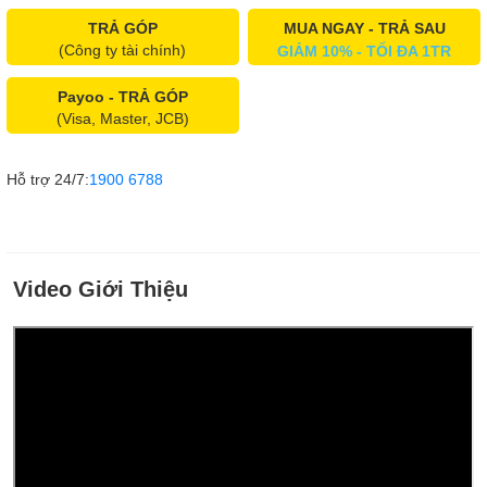
TRẢ GÓP
MUA NGAY - TRẢ SAU
(Công ty tài chính)
GIẢM 10% - TỐI ĐA 1TR
Payoo - TRẢ GÓP
(Visa, Master, JCB)
Hỗ trợ 24/7:
1900 6788
Video Giới Thiệu