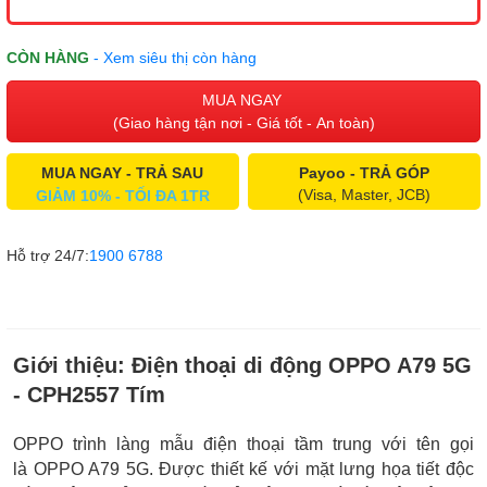
CÒN HÀNG
- Xem siêu thị còn hàng
MUA NGAY
(Giao hàng tận nơi - Giá tốt - An toàn)
MUA NGAY - TRẢ SAU
Payoo - TRẢ GÓP
(Visa, Master, JCB)
GIẢM 10% - TỐI ĐA 1TR
Hỗ trợ 24/7:
1900 6788
Giới thiệu:
Điện thoại di động OPPO A79 5G
- CPH2557 Tím
OPPO trình làng mẫu điện thoại tầm trung với tên gọi
là OPPO A79 5G. Được thiết kế với mặt lưng họa tiết độc