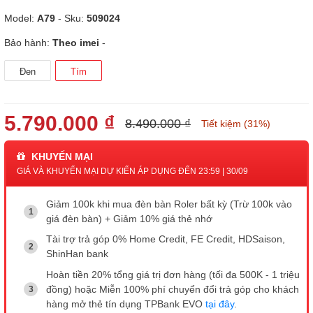
Model:
A79
- Sku:
509024
Bảo hành:
Theo imei
-
Đen
Tím
5.790.000 ₫
8.490.000 ₫
Tiết kiệm (31%)
KHUYẾN MẠI
GIÁ VÀ KHUYẾN MẠI DỰ KIẾN ÁP DỤNG ĐẾN 23:59 | 30/09
Giảm 100k khi mua đèn bàn Roler bất kỳ (Trừ 100k vào
giá đèn bàn) + Giảm 10% giá thẻ nhớ
Tài trợ trả góp 0% Home Credit, FE Credit, HDSaison,
ShinHan bank
Hoàn tiền 20% tổng giá trị đơn hàng (tối đa 500K - 1 triệu
đồng) hoặc Miễn 100% phí chuyển đổi trả góp cho khách
hàng mở thẻ tín dụng TPBank EVO
tại đây
.