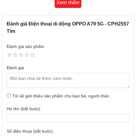
Xem thêm
Đánh giá Điện thoại di động OPPO A79 5G - CPH2557
Thiết kế của OPPO A79 vẫn giữ nguyên phong cách của
Tím
những dòng điện thoại OPPO A ra mắt trước đó, với việc
đặt camera trong cụm mô-đun vuông vức hình chữ nhật, tạo
Đánh giá sản phẩm
nên sự thu hút và cũng là điểm nhận biết của dòng sản
phẩm này.
Đánh giá
Tôi sẽ giới thiệu sản phẩm cho bạn bè, người thân
Họ tên (bắt buộc)
Số điện thoại (bắt buộc)