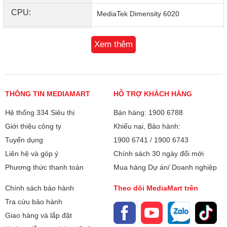
CPU:
MediaTek Dimensity 6020
Số nhân:
8
Xem thêm
Chip đồ họa (GPU):
MediaTek Dimensity 6020
RAM:
8 GB
THÔNG TIN MEDIAMART
HỖ TRỢ KHÁCH HÀNG
Bộ nhớ:
256 GB
Hệ thống 334 Siêu thị
Bán hàng: 1900 6788
Giới thiệu công ty
Khiếu nại, Bảo hành:
Camera sau:
Chính 50 MP & Phụ 2 MP
Tuyển dụng
1900 6741
/
1900 6743
Quay phim:
Ngoài ra, camera phụ 2 MP hỗ trợ trong việc chụp ảnh xóa
Liên hệ và góp ý
FullHD 1080p@30fps
Chính sách 30 ngày đổi mới
phông, giúp mang đến những bức ảnh làm nổi bật chủ thể
Phương thức thanh toán
Mua hàng Dự án/ Doanh nghiệp
HD 720p@30fps
nhất. Hình ảnh mà mình thu được với phần chủ thể và nền
HD 720p@120fps
được tách biệt hoàn toàn, các chi tiết nhỏ cũng được máy
Chính sách bảo hành
Theo dõi MediaMart trên
xử lý tốt giúp cho bức ảnh có sự hài hòa và đồng nhất.
Tra cứu bảo hành
Đèn Flash:
Có
Giao hàng và lắp đặt
Đối với những ai yêu thích tự sướng và chia sẻ ảnh trên