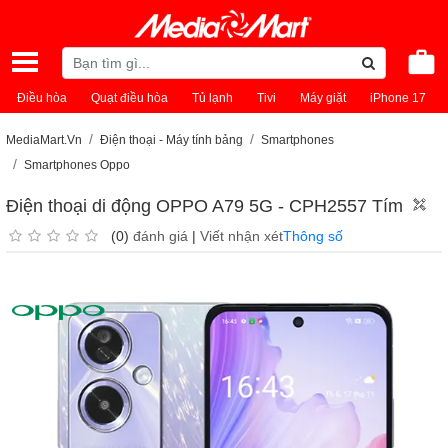
Điều hòa
Quạt điều hòa
Tủ lạnh
Tivi
Máy giặt
iPhone 17
MediaMart.Vn
Điện thoại - Máy tính bảng
Smartphones
Smartphones Oppo
Điện thoại di động OPPO A79 5G - CPH2557 Tím
(0)
đánh giá
|
Viết nhận xét
Thông số