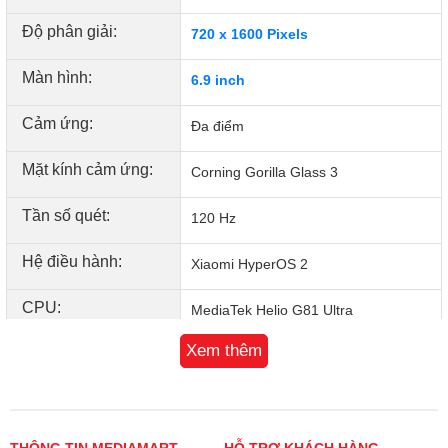
Độ phân giải:
720 x 1600 Pixels
Màn hình:
6.9 inch
Cảm ứng:
Đa điểm
Mặt kính cảm ứng:
Corning Gorilla Glass 3
Hơn nữa, Redmi 15C còn hỗ trợ sạc nhanh 33W qua cổng
Tần số quét:
120 Hz
USB Type-C, giúp nạp đầy năng lượng chỉ trong thời gian
ngắn. Chỉ cần vài chục phút sạc, bạn đã có thể tiếp tục công
Hệ điều hành:
Xiaomi HyperOS 2
việc hay giải trí mà không bị ngắt quãng.
CPU:
MediaTek Helio G81 Ultra
Xem thêm
Số nhân:
8
Nền tảng:
64-bit
Chip đồ họa (GPU):
THÔNG TIN MEDIAMART
Mali-G52 MC2
HỖ TRỢ KHÁCH HÀNG