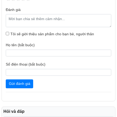
Đánh giá
Tôi sẽ giới thiệu sản phẩm cho bạn bè, người thân
Họ tên (bắt buộc)
Số điện thoại (bắt buộc)
Với khả năng chống nước và bụi chuẩn IP64, Redmi 15C
tự tin thích nghi với nhiều điều kiện sử dụng khác nhau. Dù
là một cơn mưa bất chợt hay bụi bẩn trong sinh hoạt hằng
Gửi đánh giá
ngày, chiếc điện thoại Xiaomi này vẫn giữ được vẻ ngoài
nguyên vẹn.
Hỏi và đáp