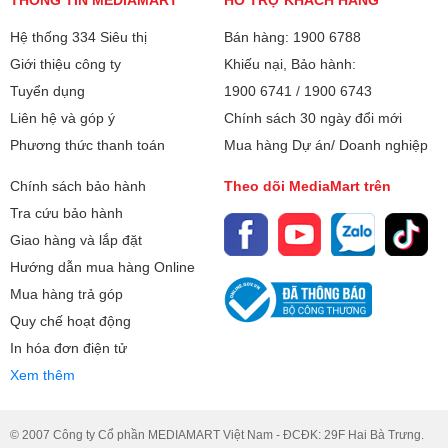
Hệ thống 334 Siêu thị
Bán hàng: 1900 6788
RAM:
4 GB
Giới thiệu công ty
Khiếu nại, Bảo hành:
Bộ nhớ:
Tuyển dụng
1900 6741
/
1900 6743
128 GB
Liên hệ và góp ý
Chính sách 30 ngày đổi mới
Camera sau:
50.0 MP
Phương thức thanh toán
Mua hàng Dự án/ Doanh nghiệp
Chất lượng hiển thị đáng kinh ngạc
Quay phim:
Quay phim FullHD 1080p@30fps
Chính sách bảo hành
Theo dõi MediaMart trên
Màn hình 6.9 inch Dot Drop của Redmi 15C mang đến
không gian hiển thị rộng rãi và sống động trong từng chi tiết.
Tra cứu bảo hành
Đèn Flash:
Có
Với độ phân giải 1600x720 cùng độ sáng tối đa lên đến 810
Giao hàng và lắp đặt
nits, người dùng có thể dễ dàng sử dụng ngoài trời mà
Hướng dẫn mua hàng Online
Chụp ảnh nâng
HDR
không gặp khó khăn về ánh sáng.
Mua hàng trả góp
cao:
Tần số quét 120Hz cùng tốc độ phản hồi cảm ứng 240Hz
Ban đêm (Night Mode)
Quy chế hoạt động
giúp mọi thao tác chạm vuốt trở nên mượt mà, đặc biệt hữu
Trôi nhanh thời gian (Time Lapse)
In hóa đơn điện tử
ích trong các tựa game hành động hoặc khi cuộn nội dung
Trôi nhanh thời gian (Time Lapse)
dài. Màu sắc 16.7 triệu màu và độ tương phản 1200:1 tạo
Xem thêm
nên trải nghiệm thị giác giàu chiều sâu và tự nhiên hơn bao
Xóa phông
giờ hết.
Quay chậm (Slow Motion)
© 2007 Công ty Cổ phần MEDIAMART Việt Nam - ĐCĐK: 29F Hai Bà Trưng.