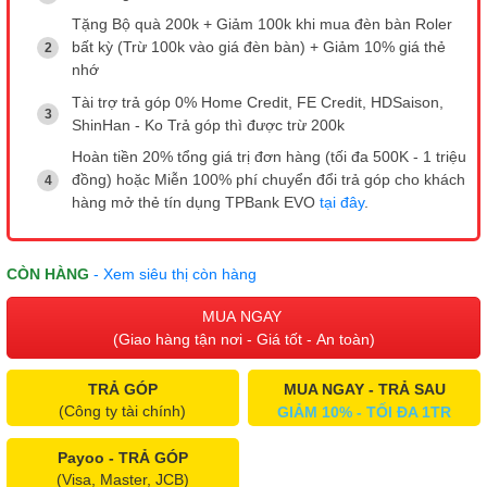
Tặng Bộ quà 200k + Giảm 100k khi mua đèn bàn Roler
bất kỳ (Trừ 100k vào giá đèn bàn) + Giảm 10% giá thẻ
nhớ
Tài trợ trả góp 0% Home Credit, FE Credit, HDSaison,
ShinHan - Ko Trả góp thì được trừ 200k
Hoàn tiền 20% tổng giá trị đơn hàng (tối đa 500K - 1 triệu
đồng) hoặc Miễn 100% phí chuyển đổi trả góp cho khách
hàng mở thẻ tín dụng TPBank EVO
tại đây
.
CÒN HÀNG
- Xem siêu thị còn hàng
MUA NGAY
(Giao hàng tận nơi - Giá tốt - An toàn)
TRẢ GÓP
MUA NGAY - TRẢ SAU
(Công ty tài chính)
GIẢM 10% - TỐI ĐA 1TR
Payoo - TRẢ GÓP
(Visa, Master, JCB)