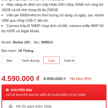
Hiệu năng ổn định với chip Helio G81-Ultra, RAM mở rộng tới
16GB và bộ nhớ trong tối đa 256GB.
Viên pin 6000mAhcho thời lượng sử dụng cả ngày, sạc nhanh
33W qua cổng USB-C tiện lợi.
Camera kép AI 50MP chụp ảnh chi tiết, camera selfie 8MP hỗ
trợ HDR và Night Mode.
Model:
Redmi 15C
- Sku:
509513
Bảo hành:
18 Tháng
-
Đen
Xanh dương
Cam
Xanh lá
4.590.000 ₫
4.990.000 ₫
Tiết kiệm (8%)
KHUYẾN MẠI
GIÁ VÀ KHUYẾN MẠI DỰ KIẾN ÁP DỤNG ĐẾN 23:59 | 28/08
HS-SV giảm thêm 200k