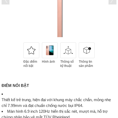
Đặc điểm
Hình ảnh
Thông số
Thông tin
nổi bật
kỹ thuật
sản phẩm
ĐIỂM NỔI BẬT
Thiết kế trẻ trung, hiện đại với khung máy chắc chắn, mỏng nhẹ
chỉ 7.99mm và đạt chuẩn chống nước bụi IP64.
Màn hình 6.9 inch 120Hz hiển thị sắc nét, mượt mà, hỗ trợ
chứng nhận bảo vệ mắt TÜV Rheinland.