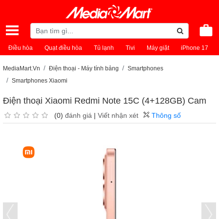
Điều hòa
Quạt điều hòa
Tủ lạnh
Tivi
Máy giặt
iPhone 17
MediaMart.Vn
Điện thoại - Máy tính bảng
Smartphones
Smartphones Xiaomi
Điện thoại Xiaomi Redmi Note 15C (4+128GB) Cam
(0)
đánh giá
|
Viết nhận xét
Thông số