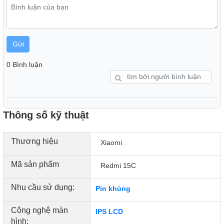
Gửi
0 Bình luận
Năng lượng bền bỉ cả ngày dài
Thông số kỹ thuật
Redmi 15C được trang bị viên pin có dung lượng lớn lên
đến 6000mAh, giúp người dùng thoải mái sử dụng suốt
Thương hiệu
Xiaomi
ngày mà không lo gián đoạn. Cho dù bạn xem phim, chơi
game hay lướt web liên tục, viên pin này vẫn đảm bảo hiệu
Mã sản phẩm
Redmi 15C
suất ổn định với khả năng duy trì hoạt động lâu dài.
Nhu cầu sử dụng:
Pin khủng
Công nghệ màn
IPS LCD
hình: