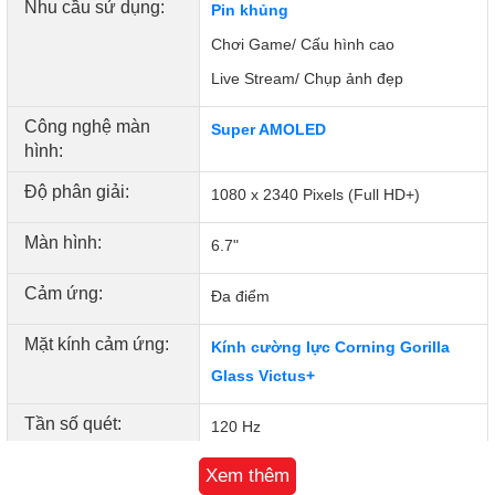
Nhu cầu sử dụng:
Pin khủng
Chơi Game/ Cấu hình cao
Live Stream/ Chụp ảnh đẹp
Công nghệ màn
Super AMOLED
hình:
Độ phân giải:
1080 x 2340 Pixels (Full HD+)
Màn hình:
6.7"
Cảm ứng:
Đa điểm
Mặt kính cảm ứng:
Kính cường lực Corning Gorilla
Glass Victus+
Hiệu năng ổn định với Snapdragon 6 Gen 3
Sản phẩm sử dụng chip Snapdragon 6 Gen 3, RAM 6GB và
Tần số quét:
120 Hz
bộ nhớ trong 128GB, đáp ứng tốt nhu cầu lướt web, xem
phim, dùng mạng xã hội và chơi game cơ bản. Máy còn hỗ
Hệ điều hành:
Xem thêm
Android 16