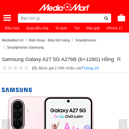
Điều hòa
Quạt điều hòa
Tủ lạnh
Tivi
Máy giặt
iPhone 17
MediaMart.Vn
Điện thoại - Máy tính bảng
Smartphones
Smartphones Samsung
Samsung Galaxy A27 5G A276B (6+128G) Hồng
(0)
đánh giá
|
Viết nhận xét
Thông số