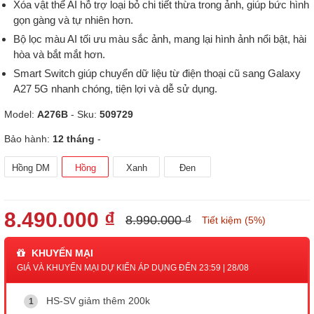
Xóa vật thể AI hỗ trợ loại bỏ chi tiết thừa trong ảnh, giúp bức hình
gọn gàng và tự nhiên hơn.
Bộ lọc màu AI tối ưu màu sắc ảnh, mang lại hình ảnh nổi bật, hài
hòa và bắt mắt hơn.
Smart Switch giúp chuyển dữ liệu từ điện thoại cũ sang Galaxy
A27 5G nhanh chóng, tiện lợi và dễ sử dụng.
Model:
A276B
- Sku:
509729
Bảo hành:
12 tháng
-
Hồng DM
Hồng
Xanh
Đen
8.490.000 ₫
8.990.000 ₫
Tiết kiệm (5%)
KHUYẾN MẠI
GIÁ VÀ KHUYẾN MẠI DỰ KIẾN ÁP DỤNG ĐẾN 23:59 | 28/08
HS-SV giảm thêm 200k