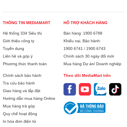
trợ thẻ nhớ MicroSD tối đa 2TB để lưu trữ thoải mái hơn.
CPU:
Snapdragon 6 Gen 3
Pin 5000mAh, sạc nhanh 25W
Viên pin 5000mAh giúp Samsung Galaxy A27 5G đáp ứng
Số nhân:
8 nhân
THÔNG TIN MEDIAMART
HỖ TRỢ KHÁCH HÀNG
nhu cầu sử dụng cả ngày. Công nghệ sạc nhanh 25W hỗ
trợ nạp lại năng lượng nhanh chóng, tiện lợi cho người
Hệ thống 334 Siêu thị
Bán hàng: 1900 6788
Tốc độ tối đa:
4 x CA78 2.4GHz, 4 x CA55 1.8GHz
dùng thường xuyên di chuyển.
Giới thiệu công ty
Khiếu nại, Bảo hành:
Chip đồ họa (GPU):
Adreno 710
Tuyển dụng
1900 6741
/
1900 6743
Liên hệ và góp ý
Chính sách 30 ngày đổi mới
RAM:
6 GB
Phương thức thanh toán
Mua hàng Dự án/ Doanh nghiệp
Bộ nhớ:
128 GB
Chính sách bảo hành
Theo dõi MediaMart trên
Tra cứu bảo hành
Camera sau:
50(OIS) + 5 + 2MP
Giao hàng và lắp đặt
Hướng dẫn mua hàng Online
Quay phim:
4K
Mua hàng trả góp
Đèn Flash:
Có
Quy chế hoạt động
In hóa đơn điện tử
Chụp ảnh nâng
Chống rung quang học (OIS)