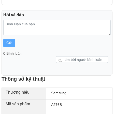
Hỏi và đáp
Gửi
Camera 50MP OIS chụp đẹp ngày đêm
0 Bình luận
Galaxy A27 5G có cụm 3 camera sau gồm 50MP OIS + 5MP
+ 2MP, hỗ trợ chụp ảnh rõ nét, hạn chế rung nhòe. Máy còn
có các chế độ như Night Mode, xóa phông, panorama, quay
chậm, Time Lapse và quay video 4K 30fps.
Thông số kỹ thuật
Thương hiệu
Samsung
Mã sản phẩm
A276B