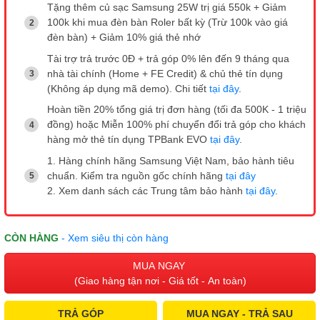
Tặng thêm củ sạc Samsung 25W trị giá 550k + Giảm
100k khi mua đèn bàn Roler bất kỳ (Trừ 100k vào giá
đèn bàn) + Giảm 10% giá thẻ nhớ
Tài trợ trả trước 0Đ + trả góp 0% lên đến 9 tháng qua
nhà tài chính (Home + FE Credit) & chủ thẻ tín dụng
(Không áp dụng mã demo). Chi tiết
tại đây
.
Hoàn tiền 20% tổng giá trị đơn hàng (tối đa 500K - 1 triệu
đồng) hoặc Miễn 100% phí chuyển đổi trả góp cho khách
hàng mở thẻ tín dụng TPBank EVO
tại đây
.
1. Hàng chính hãng Samsung Việt Nam, bảo hành tiêu
chuẩn. Kiểm tra nguồn gốc chính hãng
tại đây
2. Xem danh sách các Trung tâm bảo hành
tại đây
.
CÒN HÀNG
- Xem siêu thị còn hàng
MUA NGAY
(Giao hàng tận nơi - Giá tốt - An toàn)
TRẢ GÓP
MUA NGAY - TRẢ SAU