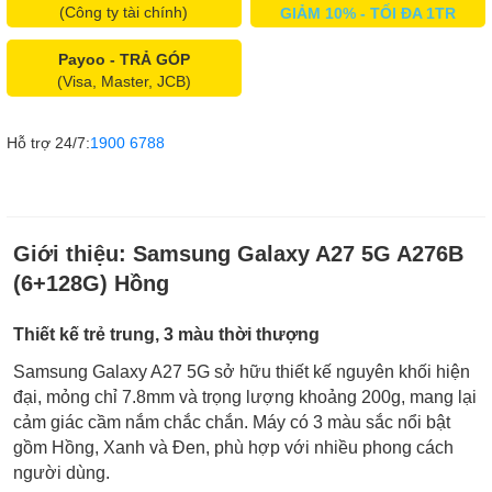
(Công ty tài chính)
GIẢM 10% - TỐI ĐA 1TR
Payoo - TRẢ GÓP
(Visa, Master, JCB)
Hỗ trợ 24/7:
1900 6788
Giới thiệu:
Samsung Galaxy A27 5G A276B
(6+128G) Hồng
Thiết kế trẻ trung, 3 màu thời thượng
Samsung Galaxy A27 5G sở hữu thiết kế nguyên khối hiện
đại, mỏng chỉ 7.8mm và trọng lượng khoảng 200g, mang lại
cảm giác cầm nắm chắc chắn. Máy có 3 màu sắc nổi bật
gồm Hồng, Xanh và Đen, phù hợp với nhiều phong cách
người dùng.