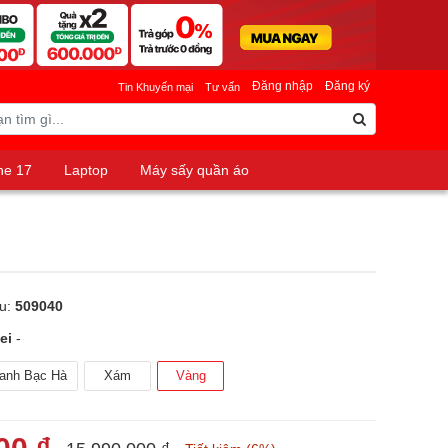
Đăng nhập
Đăng ký
Tin Khuyến mại
Tư vấn
ne 17
Laptop
Máy sấy quần áo
u:
509040
ei
-
anh Bạc Hà
Xám
Vàng