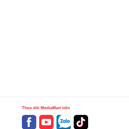
Ban đêm (Night Mode)
Góc rộng (Wide)
Góc siêu rộng (Ultrawide)
Zoom kỹ thuật số
FlexCam
10 MP
:
Xóa phông
FlexCam
OTG
NFC
Theo dõi MediaMart trên
Có
1 Nano SIM & 1 eSIM