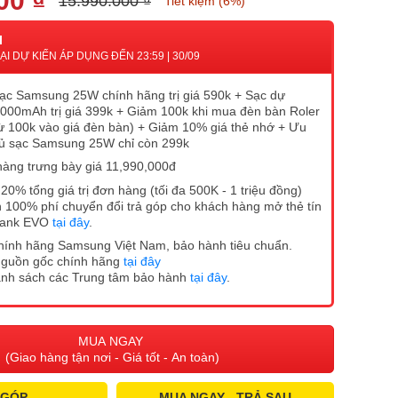
00 ₫
15.990.000 ₫
Tiết kiệm (6%)
I
I DỰ KIẾN ÁP DỤNG ĐẾN 23:59 | 30/09
ạc Samsung 25W chính hãng trị giá 590k + Sạc dự
000mAh trị giá 399k + Giảm 100k khi mua đèn bàn Roler
rừ 100k vào giá đèn bàn) + Giảm 10% giá thẻ nhớ + Ưu
ủ sạc Samsung 25W chỉ còn 299k
hàng trưng bày giá 11,990,000đ
20% tổng giá trị đơn hàng (tối đa 500K - 1 triệu đồng)
 100% phí chuyển đổi trả góp cho khách hàng mở thẻ tín
Bank EVO
tại đây
.
hính hãng Samsung Việt Nam, bảo hành tiêu chuẩn.
nguồn gốc chính hãng
tại đây
anh sách các Trung tâm bảo hành
tại đây
.
MUA NGAY
(Giao hàng tận nơi - Giá tốt - An toàn)
 GÓP
MUA NGAY - TRẢ SAU