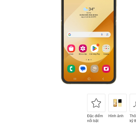
Đặc điểm
Hình ảnh
Thô
nổi bật
kỹ t