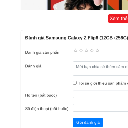
Xem th
Đánh giá Samsung Galaxy Z Flip6 (12GB+256G
Đánh giá sản phẩm
Đánh giá
Tôi sẽ giới thiệu sản phẩm
Họ tên (bắt buộc)
Số điện thoại (bắt buộc)
Kích thước của hai phiên bản đều tương đồng nha
71.9 x 6.9 mm
khi mở ra.
Gửi đánh giá
Màn hình Samsung Galaxy Z Flip6 có