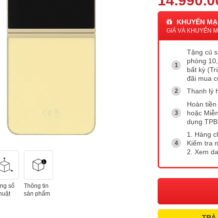
14.990.0
KHUYẾN MẠ
GIÁ VÀ KHUYẾN MẠ
Tặng củ s
phòng 10,
bất kỳ (T
đãi mua c
Thanh lý 
Hoàn tiền 
hoặc Miễn
dụng TP
1. Hàng c
Kiểm tra 
2. Xem d
ng số
Thông tin
huật
sản phẩm
TRẢ