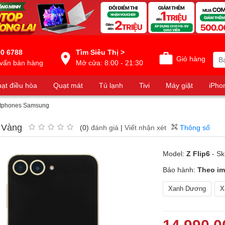
0 6788
Tìm Siêu Thị >
Giỏ hàng
vấn bán hàng
Mở cửa: 8:00 - 21:30
ạt điều hòa
Quạt mát
Tủ lạnh
Tivi
Máy giặt
iPho
tphones Samsung
 Vàng
(0)
đánh giá
|
Viết nhận xét
Thông số
Model:
Z Flip6
- Sk
Bảo hành:
Theo im
Xanh Dương
X