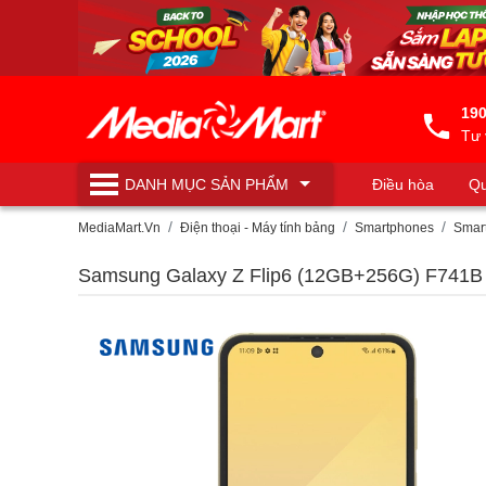
190
Tư 
DANH MỤC
SẢN PHẨM
Điều hòa
Qu
Máy lọc nước
MediaMart.Vn
Điện thoại - Máy tính bảng
Smartphones
Smar
Samsung Galaxy Z Flip6 (12GB+256G) F741B