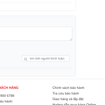
amic AMOLED 2X
tương tự
Flip5
, tức là
ho màn hình ngoài. Tuy nhiên, màn hình
nit ở thế hệ tiền nhiệm.
Camera trước:
Thông tin khác
Kết nối khác:
HÁCH HÀNG
Chính sách bảo hành
Hỗ Trợ 5G:
Tra cứu bảo hành
1900 6788
Giao hàng và lắp đặt
Bảo hành:
Số khe sim:
Hướng dẫn mua hàng Online