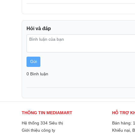
Galaxy Z Flip6
cũng có kích thước màn hình
Dyn
6.7 inch
cho màn hình có thể gập lại và
3.4 inch
c
của Z Flip6 có độ sáng lên tới
2600 nit
so với 1750 
Hỏi và đáp
Gửi
0 Bình luận
THÔNG TIN MEDIAMART
HỖ TRỢ K
Hệ thống 334 Siêu thị
Bán hàng: 
Giới thiệu công ty
Khiếu nại, 