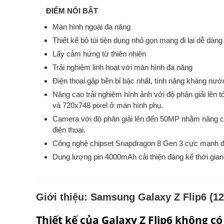
ĐIỂM NỔI BẬT
Màn hình ngoài đa năng
Thiết kế bỏ túi tiện dụng nhỏ gọn mang đi lại dễ dàng
Lấy cảm hứng từ thiên nhiên
Trải nghiệm linh hoạt với màn hình đa năng
Điện thoại gập bền bỉ bậc nhất, tính năng kháng nước
Nâng cao trải nghiệm hình ảnh với độ phân giải lên
và 720x748 pixel ở màn hình phụ.
Camera với độ phân giải lên đến 50MP nhằm nâng cấ
điện thoại.
Công nghệ chipset Snapdragon 8 Gen 3 cực mạnh đ
Dung lượng pin 4000mAh cải thiện đáng kể thời gian
Giới thiệu:
Samsung Galaxy Z Flip6 (
Thiết kế của Galaxy Z Flip6 không có