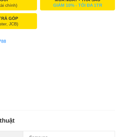
tài chính)
GIẢM 10% - TỐI ĐA 1TR
 TRẢ GÓP
ster, JCB)
788
thuật