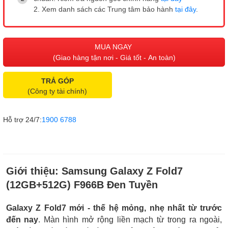
2. Xem danh sách các Trung tâm bảo hành
tại đây
.
MUA NGAY
(Giao hàng tận nơi - Giá tốt - An toàn)
TRẢ GÓP
(Công ty tài chính)
Hỗ trợ 24/7:
1900 6788
Giới thiệu:
Samsung Galaxy Z Fold7
(12GB+512G) F966B Đen Tuyền
Galaxy Z Fold7 mới - thế hệ mỏng, nhẹ nhất từ trước
đến nay
. Màn hình mở rộng liền mạch từ trong ra ngoài,