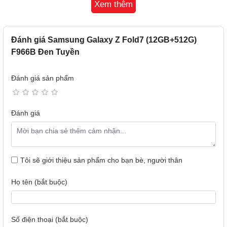
Xem thêm
Đánh giá Samsung Galaxy Z Fold7 (12GB+512G)
F966B Đen Tuyền
Đánh giá sản phẩm
Đánh giá
Tôi sẽ giới thiệu sản phẩm cho bạn bè, người thân
Họ tên (bắt buộc)
Thiết kế tinh gọn trong sắc màu tinh tế
với bề ngoài
mỏng nhẹ, nội tại mạnh mẽ
Khung nhôm cứng cáp
Thiết kế mỏng hơn, nhưng mạnh mẽ và bền bỉ hơn bao giờ
Số điện thoại (bắt buộc)