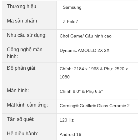
Thương hiệu
Samsung
Mã sản phẩm
Z Fold7
Nhu cầu sử dụng:
Chơi Game/ Cấu hình cao
Công nghệ màn
Dynamic AMOLED 2X 2X
hình:
Độ phân giải:
Chính: 2184 x 1968 & Phụ: 2520 x
1080
Màn hình:
Chính 8.0" & Phụ 6.5"
Bền bỉ từ trước ra sau
Lần đầu tiên trên điện thoại Gập Galaxy, kính Corning®
Mặt kính cảm ứng:
Corning® Gorilla® Glass Ceramic 2
Gorilla® Glass Ceramic 2 được sử dụng để tăng độ đàn hồi
cùng với kính Corning® Gorilla® Glass Victus®
Tần số quét:
120 Hz
Hệ điều hành:
Android 16