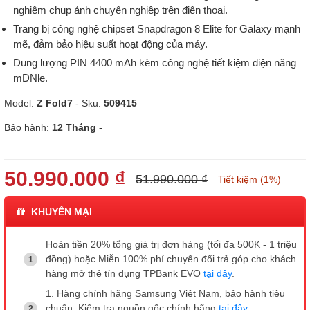
nghiệm chụp ảnh chuyên nghiệp trên điện thoại.
Trang bị công nghệ chipset Snapdragon 8 Elite for Galaxy mạnh
mẽ, đảm bảo hiệu suất hoạt động của máy.
Dung lượng PIN 4400 mAh kèm công nghệ tiết kiệm điện năng
mDNle.
Model:
Z Fold7
- Sku:
509415
Bảo hành:
12 Tháng
-
50.990.000 ₫
51.990.000 ₫
Tiết kiệm (1%)
KHUYẾN MẠI
Hoàn tiền 20% tổng giá trị đơn hàng (tối đa 500K - 1 triệu
đồng) hoặc Miễn 100% phí chuyển đổi trả góp cho khách
hàng mở thẻ tín dụng TPBank EVO
tại đây
.
1. Hàng chính hãng Samsung Việt Nam, bảo hành tiêu
chuẩn. Kiểm tra nguồn gốc chính hãng
tại đây