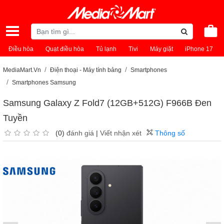
Điều hòa
Quạt điều hòa
Tủ lạnh
Tivi
Máy giặt
iPhone 17
MediaMart.Vn
Điện thoại - Máy tính bảng
Smartphones
Smartphones Samsung
Samsung Galaxy Z Fold7 (12GB+512G) F966B Đen
Tuyền
(0)
đánh giá
|
Viết nhận xét
Thông số