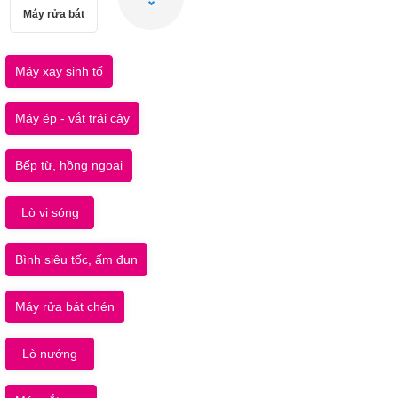
Máy rửa bát
Máy xay sinh tố
Máy ép - vắt trái cây
Bếp từ, hồng ngoại
Lò vi sóng
Bình siêu tốc, ấm đun
Máy rửa bát chén
Lò nướng