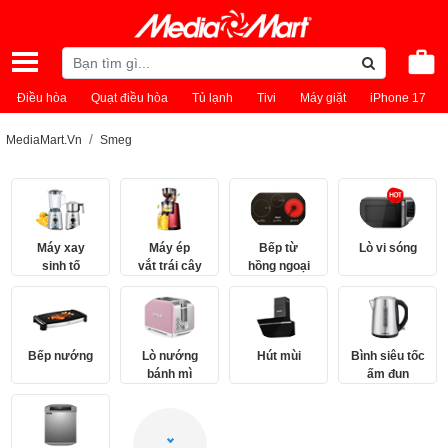
Điều hòa
Quạt điều hòa
Tủ lạnh
Tivi
Máy giặt
iPhone 17
MediaMart.Vn
Smeg
Máy xay
Máy ép
Bếp từ
Lò vi sóng
sinh tố
vắt trái cây
hồng ngoại
Bếp nướng
Lò nướng
Hút mùi
Bình siêu tốc
bánh mì
ấm đun