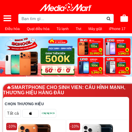
Điều hòa
Quạt điều hòa
Tủ lạnh
Tivi
Máy giặt
iPhone 17
🔥SMARTPHONE CHO SINH VIEN: CẤU HÌNH MẠNH,
THƯƠNG HIỆU HÀNG ĐẦU
CHỌN THƯƠNG HIỆU
Tất cả
-10%
-10%