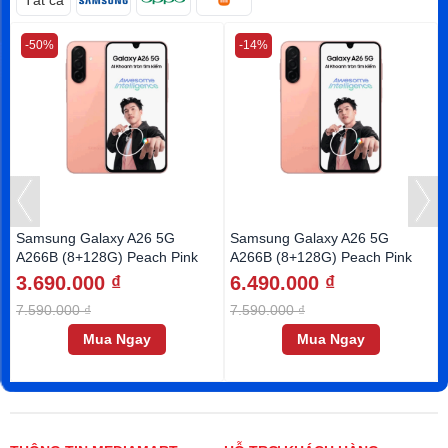
Tất cả
-50%
-14%
Samsung Galaxy A26 5G
Samsung Galaxy A26 5G
A266B (8+128G) Peach Pink
A266B (8+128G) Peach Pink
(DM)
3.690.000 ₫
6.490.000 ₫
7.590.000 ₫
7.590.000 ₫
Mua Ngay
Mua Ngay