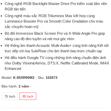
Công nghệ RGB Backlight Master Drive Pro kiểm soát tấm nền
RGB tân tiến
Công nghệ màu sắc RGB Triluminos Max kết hợp cùng
Luminance Booster Pro và Smooth Color Gradation cho màu
sắc chuyển hoàn mỹ
Bộ đôi Immersive Black Screen Pro và X-Wide Angle Pro giúp
nâng cao độ đen tuyền và nét mọi góc nhìn
Hệ thống âm thanh Acoustic Multi-Audio+ cùng tính năng Kết nối
trực tiếp với loa Sub/Rear cho âm thanh bao trùm chuẩn rạp
Hệ điều hành Google TV cùng những tính năng chuẩn điện ảnh
như Dolby Vision&Atmos, DTS:X, Netflix Calibrated Mode, IMAX
Enhanced
Model:
K-85XR90M2
- Sku:
102673
Bảo hành:
2 năm
-
75 Inch
85 Inch