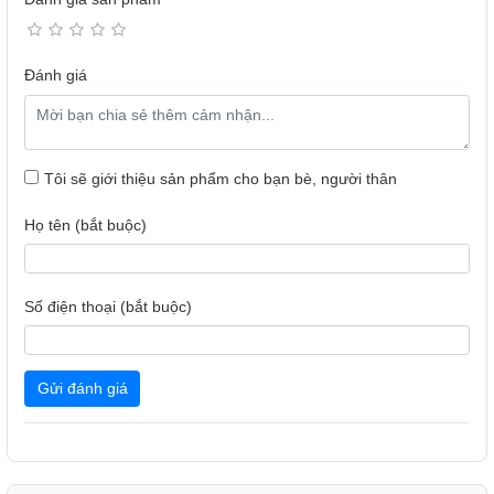
trưng của Mini LED.
Đánh giá
Tôi sẽ giới thiệu sản phẩm cho bạn bè, người thân
Họ tên (bắt buộc)
Số điện thoại (bắt buộc)
Khi xem phim hoặc chương trình giải trí, bạn sẽ dễ dàng
cảm nhận được chi tiết rõ ràng trong cả vùng sáng và vùng
Gửi đánh giá
tối, màu sắc sống động hơn và độ tương phản sâu hơn,
mang lại trải nghiệm hình ảnh gần với rạp chiếu phim ngay
tại nhà.