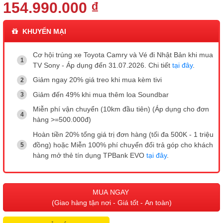
154.990.000 ₫
KHUYẾN MẠI
Cơ hội trúng xe Toyota Camry và Vé đi Nhật Bản khi mua
TV Sony - Áp dụng đến 31.07.2026. Chi tiết
tại đây
.
Giảm ngay 20% giá treo khi mua kèm tivi
Giảm đến 49% khi mua thêm loa Soundbar
Miễn phí vận chuyển (10km đầu tiên) (Áp dụng cho đơn
hàng >=500.000đ)
Hoàn tiền 20% tổng giá trị đơn hàng (tối đa 500K - 1 triệu
đồng) hoặc Miễn 100% phí chuyển đổi trả góp cho khách
hàng mở thẻ tín dụng TPBank EVO
tại đây
.
MUA NGAY
(Giao hàng tận nơi - Giá tốt - An toàn)