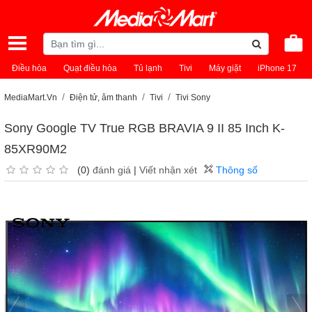
Điều hòa
Quạt điều hòa
Tủ lạnh
Tivi
Máy giặt
iPhone 17
MediaMart.Vn
Điện tử, âm thanh
Tivi
Tivi Sony
Sony Google TV True RGB BRAVIA 9 II 85 Inch K-
85XR90M2
(0)
đánh giá
|
Viết nhận xét
Thông số