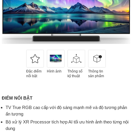
Đặc điểm
Hình ảnh
Thông số
Thông tin
nổi bật
kỹ thuật
sản phẩm
ĐIỂM NỔI BẬT
TV True RGB cao cấp với độ sáng mạnh mẽ và độ tương phản
ấn tượng
Bộ xử lý XR Processor tích hợp AI tối ưu hình ảnh theo từng nội
dung