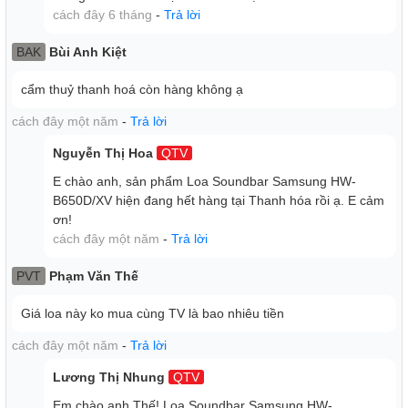
cách đây 6 tháng
-
Trả lời
BAK
Bùi Anh Kiệt
cẩm thuỷ thanh hoá còn hàng không ạ
cách đây một năm
-
Trả lời
Nguyễn Thị Hoa
QTV
E chào anh, sản phẩm Loa Soundbar Samsung HW-
B650D/XV hiện đang hết hàng tại Thanh hóa rồi ạ. E cảm
ơn!
cách đây một năm
-
Trả lời
PVT
Phạm Văn Thế
Giá loa này ko mua cùng TV là bao nhiêu tiền
cách đây một năm
-
Trả lời
Lương Thị Nhung
QTV
Em chào anh Thế! Loa Soundbar Samsung HW-