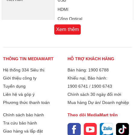
HDMI
Cổng Optical
Xem thêm
Bảo hành
12 tháng
Xuất xứ
Việt Nam
THÔNG TIN MEDIAMART
HỖ TRỢ KHÁCH HÀNG
Hệ thống 334 Siêu thị
Bán hàng: 1900 6788
Giới thiệu công ty
Khiếu nại, Bảo hành:
Tuyển dụng
1900 6741
/
1900 6743
Liên hệ và góp ý
Chính sách 30 ngày đổi mới
Phương thức thanh toán
Mua hàng Dự án/ Doanh nghiệp
Không lo phá vỡ màn đêm thanh tĩnh
Chế độ Ban đêm
Chính sách bảo hành
Theo dõi MediaMart trên
Chế độ ban đêm đảm bảo rằng bạn sẽ không đánh thức
Tra cứu bảo hành
bọn trẻ. Bật chế độ này để tự động cắt âm lượng, nén âm
trầm và nhấn nhẹ vào loa trung tâm để tăng cường hội
Giao hàng và lắp đặt