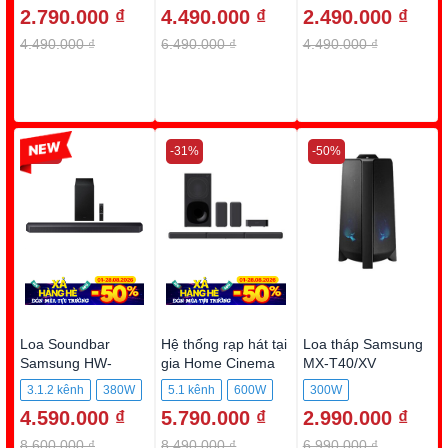
2.790.000 ₫
4.490.000 ₫
2.490.000 ₫
4.490.000 ₫
6.490.000 ₫
4.490.000 ₫
-46%
-31%
-50%
Loa Soundbar
Hệ thống rạp hát tại
Loa tháp Samsung
Samsung HW-
gia Home Cinema
MX-T40/XV
Q600F
Sony HT-S40R
3.1.2 kênh
380W
5.1 kênh
600W
300W
4.590.000 ₫
5.790.000 ₫
2.990.000 ₫
8.600.000 ₫
8.490.000 ₫
6.990.000 ₫