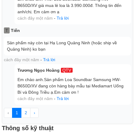
B650D/XV giá mua lẻ loa là 3.990.000đ. Thông tin đến
anh/chị. Em cảm ơn ạ
cách đây một năm
-
Trả lời
T
Tiến
Tự động tối ưu âm thanh với nội dung bằng AI
Công nghệ Adaptive Sound
Sản phẩm này còn tại Hạ Long Quảng Ninh (hoặc ship về
Cuồng nhiệt cùng những trận cầu kịch tính hay dễ dàng
Quảng Ninh) ko bạn
lắng nghe trọn vẹn những cuộc hội thoại trong phim với
thanh âm sắc nét phát ra từ loa thanh. Với chế độ Adaptive
cách đây một năm
-
Trả lời
Sound Lite, loa thanh Samsung tự động phân tích và tối ưu
Trương Ngọc Hoàng
QTV
âm thanh trên từng khung hình hiển thị tương ứng.
Em chào anh.Sản phẩm Loa Soundbar Samsung HW-
B650D/XV đang còn hàng bày mẫu tại Mediamart Uống
Bí và Đông Triều ạ.Em cảm ơn !
cách đây một năm
-
Trả lời
‹
1
2
›
Thông số kỹ thuật