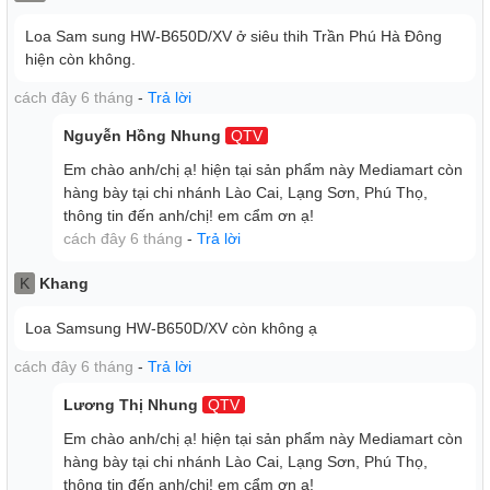
Loa Sam sung HW-B650D/XV ở siêu thih Trần Phú Hà Đông
hiện còn không.
cách đây 6 tháng
-
Trả lời
Nguyễn Hồng Nhung
QTV
Em chào anh/chị ạ! hiện tại sản phẩm này Mediamart còn
hàng bày tại chi nhánh Lào Cai, Lạng Sơn, Phú Thọ,
thông tin đến anh/chị! em cẩm ơn ạ!
cách đây 6 tháng
-
Trả lời
Kênh trung tâm cho đối thoại rõ ràng
K
Khang
Loa trung tâm được tích hợp
Lắng nghe từng câu hội thoại rành mạch, cực kỳ sắc nét từ
Loa Samsung HW-B650D/XV còn không ạ
loa trung tâm chuyên biệt của loa thanh. Thỏa sức đắm
chìm trong từng trải nghiệm giải trí với âm thanh được cân
cách đây 6 tháng
-
Trả lời
bằng từ hai đầu loa đến từng góc.
Lương Thị Nhung
QTV
Em chào anh/chị ạ! hiện tại sản phẩm này Mediamart còn
hàng bày tại chi nhánh Lào Cai, Lạng Sơn, Phú Thọ,
thông tin đến anh/chị! em cẩm ơn ạ!