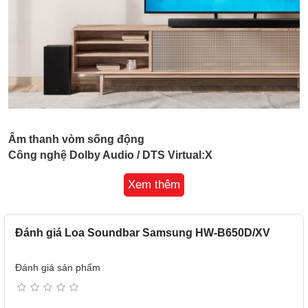
Âm thanh vòm sống động
Công nghệ Dolby Audio / DTS Virtual:X
Cảm nhận độ sâu âm thanh chuẩn 3D với công nghệ DTS
Xem thêm
Virtual:X từ Samsung cho phép bạn nghe rõ từng chất âm
riêng biệt, chân thực và sống động xung quanh mình.
Đánh giá Loa Soundbar Samsung HW-B650D/XV
Đánh giá sản phẩm