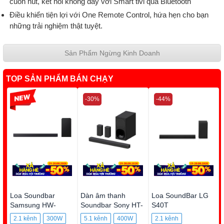
cuốn hút, kết nối không dây với Smart tivi qua Bluetooth
Điều khiển tiện lợi với One Remote Control, hứa hẹn cho bạn
những trải nghiệm thật tuyệt.
Sản Phẩm Ngừng Kinh Doanh
TOP SẢN PHẨM BÁN CHẠY
-37%
-30%
-44%
Loa Soundbar
Dàn âm thanh
Loa SoundBar LG
Samsung HW-
Soundbar Sony HT-
S40T
B450F
S20R
2.1 kênh
300W
5.1 kênh
400W
2.1 kênh