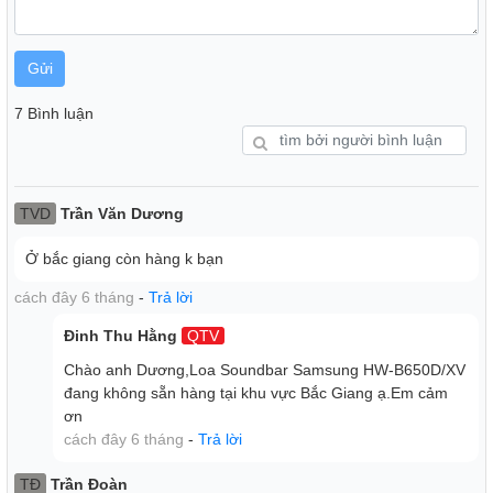
Gửi
7 Bình luận
TVD
Trần Văn Dương
Tăng cường âm bass cho trải nghiệm cực đã
Ở bắc giang còn hàng k bạn
Chế độ tăng cường âm trầm Bass Boost
Đắm mình trong những sắc âm trầm mạnh mẽ, sống động
cách đây 6 tháng
-
Trả lời
như thật bằng cách kích hoạt chế độ Bass Boost trên loa
Đinh Thu Hằng
QTV
thanh. Loa subwoofer đi kèm giúp tăng cường âm bass
mạnh mẽ và nâng âm bass lên một tầm cao mới, với dải âm
Chào anh Dương,Loa Soundbar Samsung HW-B650D/XV
thanh đa dạng, phong phú.
đang không sẵn hàng tại khu vực Bắc Giang ạ.Em cảm
ơn
cách đây 6 tháng
-
Trả lời
TĐ
Trần Đoàn