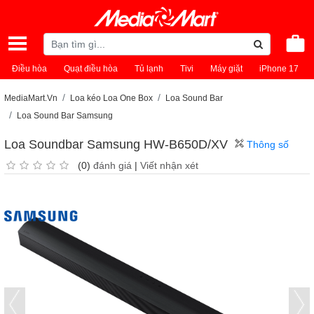
Điều hòa
Quạt điều hòa
Tủ lạnh
Tivi
Máy giặt
iPhone 17
MediaMart.Vn
Loa kéo Loa One Box
Loa Sound Bar
Loa Sound Bar Samsung
Loa Soundbar Samsung HW-B650D/XV
Thông số
(0)
đánh giá
|
Viết nhận xét