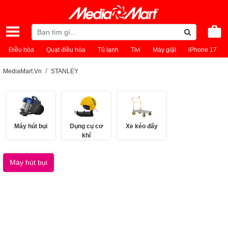
Điều hòa
Quạt điều hòa
Tủ lạnh
Tivi
Máy giặt
iPhone 17
MediaMart.Vn
STANLEY
Máy hút bụi
Dụng cụ cơ
Xe kéo đẩy
khí
Máy hút bụi