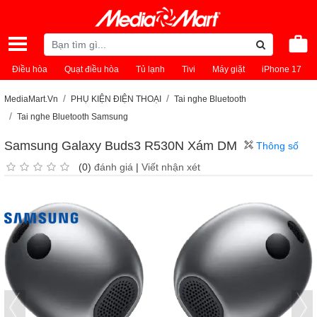
Điều hòa
Quạt điều hòa
Tủ lạnh
Tivi
Máy giặt
iPhone 17
MediaMart.Vn
PHỤ KIỆN ĐIỆN THOẠI
Tai nghe Bluetooth
Tai nghe Bluetooth Samsung
Samsung Galaxy Buds3 R530N Xám DM
Thông số
(0)
đánh giá
|
Viết nhận xét