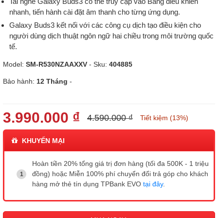
Tai nghe Galaxy Buds3 có thể truy cập vào Bảng điều khiển
nhanh, tiến hành cài đặt âm thanh cho từng ứng dụng.
Galaxy Buds3 kết nối với các công cụ dịch tạo điều kiện cho
người dùng dịch thuật ngôn ngữ hai chiều trong môi trường quốc
tế.
Model:
SM-R530NZAAXXV
- Sku:
404885
Bảo hành:
12 Tháng
-
3.990.000 ₫
4.590.000 ₫
Tiết kiệm (13%)
KHUYẾN MẠI
Hoàn tiền 20% tổng giá trị đơn hàng (tối đa 500K - 1 triệu
đồng) hoặc Miễn 100% phí chuyển đổi trả góp cho khách
hàng mở thẻ tín dụng TPBank EVO
tại đây
.