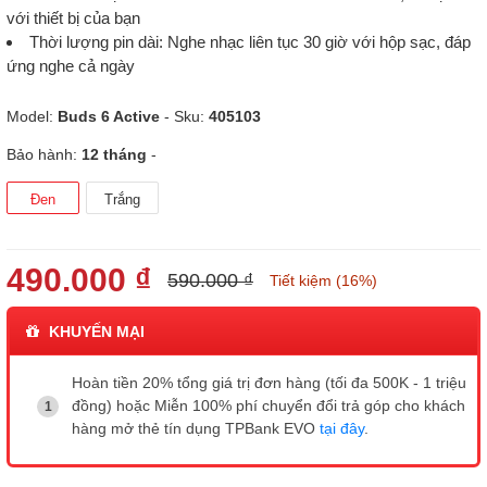
với thiết bị của bạn
Thời lượng pin dài: Nghe nhạc liên tục 30 giờ với hộp sạc, đáp
ứng nghe cả ngày
Model:
Buds 6 Active
- Sku:
405103
Bảo hành:
12 tháng
-
Đen
Trắng
490.000 ₫
590.000 ₫
Tiết kiệm (16%)
KHUYẾN MẠI
Hoàn tiền 20% tổng giá trị đơn hàng (tối đa 500K - 1 triệu
đồng) hoặc Miễn 100% phí chuyển đổi trả góp cho khách
hàng mở thẻ tín dụng TPBank EVO
tại đây
.