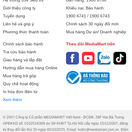
Tai nghe Bluetooth Xiaomi Redmi Buds 6 Active không chỉ
Giới thiệu công ty
Khiếu nại, Bảo hành:
được tập trung cải thiện chất lượng âm thanh mà còn được
nâng cao khả năng đàm thoại. Để đảm bảo có thể thu giọng
Tuyển dụng
1900 6741
/
1900 6743
người nói một cách rõ ràng, mỗi bên tai nghe đã được
Liên hệ và góp ý
Chính sách 30 ngày đổi mới
Xiaomi trang bị micro kép sử dụng công nghệ giảm tiếng ồn
Phương thức thanh toán
Mua hàng Dự án/ Doanh nghiệp
giá. Sản phẩm có thể giảm tiếng ồn gió lên tới 4m/s để phù
hợp sử dụng cả ở trong nhà lẫn ngoài trời.
Chính sách bảo hành
Theo dõi MediaMart trên
Tra cứu bảo hành
Giao hàng và lắp đặt
Hướng dẫn mua hàng Online
Mua hàng trả góp
Quy chế hoạt động
In hóa đơn điện tử
Xem thêm
© 2007 Công ty Cổ phần MEDIAMART Việt Nam - ĐCĐK: 29F Hai Bà Trưng.
GPĐKKD số: 0102516308 do Sở KHĐT Tp.Hà Nội cấp ngày 15/11/2007, đăng
Tổng thời lượng hoạt động lên đến 30 giờ, hỗ trợ sạc
ký thay đổi lần thứ 20 ngày 05/10/2025. Email: hotro@mediamart.com.vn. Điện