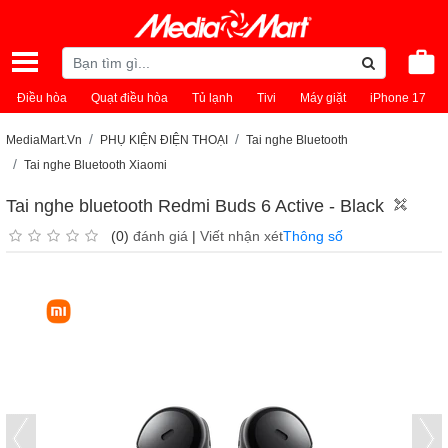
Điều hòa
Quạt điều hòa
Tủ lạnh
Tivi
Máy giặt
iPhone 17
MediaMart.Vn
PHỤ KIỆN ĐIỆN THOẠI
Tai nghe Bluetooth
Tai nghe Bluetooth Xiaomi
Tai nghe bluetooth Redmi Buds 6 Active - Black
(0)
đánh giá
|
Viết nhận xét
Thông số