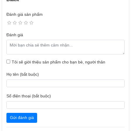
Đánh giá sản phẩm
Đánh giá
Các chế độ này sẽ được tích hợp sẵn trong ứng dụng hỗ
trợ Xiaomi Earbuds hiện có thể cài đặt trên cả điện thoại
iPhone lẫn Android. Nhờ đó mà người dùng sẽ luôn có thể
cài đặt chế độ âm thanh để đáp ứng sở thích nghe nhạc
Tôi sẽ giới thiệu sản phẩm cho bạn bè, người thân
của bản thân.
Họ tên (bắt buộc)
Thiết kế semi-in-ear nhỏ gọn, năng động
Xiaomi Redmi Buds 6 Active được thiết kế dạng semi-in-ear
Số điện thoại (bắt buộc)
công thái học. Thiết kế này sẽ đảm bảo hạn chế tình trạng
thoát âm ra khỏi ống tai trong quá trình sử dụng. Đồng thời,
tai nghe cũng sẽ hạn chế được tình trạng rơi rớt, tạo cảm
Gửi đánh giá
giác thoải mái dù sử dụng trong thời gian dài khi chỉ có
trọng lượng mỗi bên tai nghe chỉ ở mức 4g.