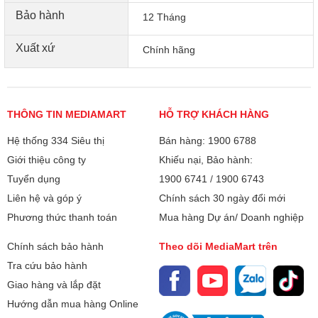
trường thông minh
Bảo hành
12 Tháng
Tai nghe JBL Tune Beam 2 được trang bị tính năng Chống
Xuất xứ
Chính hãng
ồn chủ động Thích ứng (Adaptive Noise Cancelling) để loại
bỏ hoàn toàn tiếng ồn hoặc tinh chỉnh cường độ ồn ào mà
bạn muốn nghe. Công nghệ môi trường thông minh
(Ambient Aware) điều chỉnh mức độ âm thanh bên ngoài
THÔNG TIN MEDIAMART
HỖ TRỢ KHÁCH HÀNG
mà bạn muốn nghe, trong khi Xuyên âm (TalkThru) để bạn
dễ dàng đàm thoại mà không cần tháo tai nghe.
Hệ thống 334 Siêu thị
Bán hàng: 1900 6788
Giới thiệu công ty
Khiếu nại, Bảo hành:
Tuyển dụng
1900 6741
/
1900 6743
Liên hệ và góp ý
Chính sách 30 ngày đổi mới
Phương thức thanh toán
Mua hàng Dự án/ Doanh nghiệp
Chính sách bảo hành
Theo dõi MediaMart trên
Tra cứu bảo hành
Giao hàng và lắp đặt
Hướng dẫn mua hàng Online