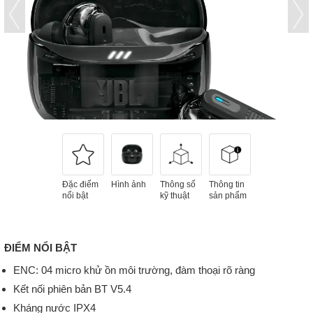
Đặc điểm
Hình ảnh
Thông số
Thông tin
nổi bật
kỹ thuật
sản phẩm
ĐIỂM NỔI BẬT
ENC: 04 micro khử ồn môi trường, đàm thoại rõ ràng
Kết nối phiên bản BT V5.4
Kháng nước IPX4