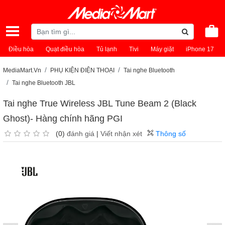
Điều hòa
Quạt điều hòa
Tủ lạnh
Tivi
Máy giặt
iPhone 17
MediaMart.Vn
PHỤ KIỆN ĐIỆN THOẠI
Tai nghe Bluetooth
Tai nghe Bluetooth JBL
Tai nghe True Wireless JBL Tune Beam 2 (Black
Ghost)- Hàng chính hãng PGI
(0)
đánh giá
|
Viết nhận xét
Thông số