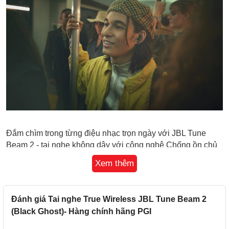
Đắm chìm trong từng điệu nhạc trọn ngày với JBL Tune
Beam 2 - tai nghe không dây với công nghệ Chống ồn chủ
động thích ứng đỉnh cao. Hòa mình vào chất âm JBL Pure
Xem thêm
Bass đích thực cùng âm thanh không gian JBL Spatial
Sound sống động lên đến 48 giờ, bên cạnh thiết kế công
thái học, chống nước và bụi mang đến cho bạn trải nghiệm
Đánh giá Tai nghe True Wireless JBL Tune Beam 2
bất tận mỗi ngày bất kể thời tiết. Tận hưởng những cuộc
(Black Ghost)- Hàng chính hãng PGI
gọi hoàn hảo không bị làm phiền bởi tiếng ồn xung quanh,
tất cả được điều khiển dễ dàng qua các thao tác chạm trực