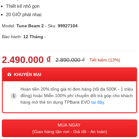
Thiết kế nhỏ gọn
20 GIỜ phát nhạc
Model:
Tune Beam 2
- Sku:
99927104
Bảo hành:
12 Tháng
-
2.490.000 ₫
2.890.000 ₫
Tiết kiệm (13%)
KHUYẾN MẠI
Hoàn tiền 20% tổng giá trị đơn hàng (tối đa 500K - 1 triệu
đồng) hoặc Miễn 100% phí chuyển đổi trả góp cho khách
hàng mở thẻ tín dụng TPBank EVO
tại đây
.
MUA NGAY
(Giao hàng tận nơi - Giá tốt - An toàn)