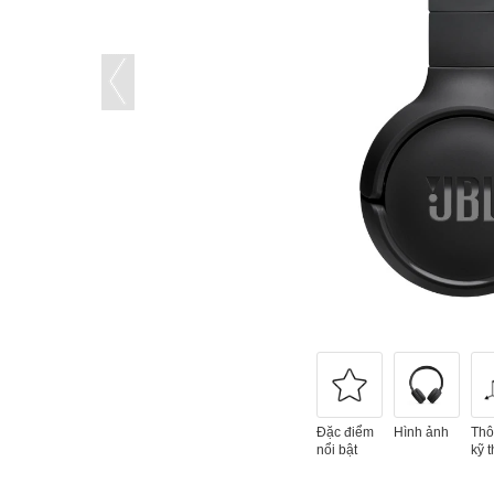
Đặc điểm
Hình ảnh
Thô
nổi bật
kỹ t