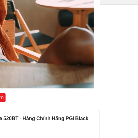
êm
n.
 với đệm tai êm ái. Thiết kế có thể gập lại
ne 520BT - Hàng Chính Hãng PGI Black
t cứ lúc chỉ cần bạn muốn!