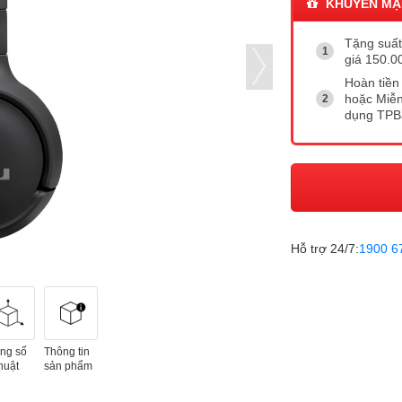
KHUYẾN MẠ
Tặng suất 
giá 150.0
Hoàn tiền 
hoặc Miễn
dụng TP
Hỗ trợ 24/7:
1900 6
ng số
Thông tin
huật
sản phẩm