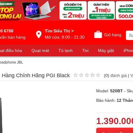
0 6788
Tìm Siêu Thị >
Giỏ hàng
vấn bán hàng
Mở cửa: 8:00 - 21:30
ạt điều hòa
Quạt mát
Tủ lạnh
Tivi
Máy giặt
iPho
Headphone JBL
- Hàng Chính Hãng PGI Black
(0)
đánh giá
|
V
Model:
520BT
- Sk
Bảo hành:
12 Thá
1.390.00