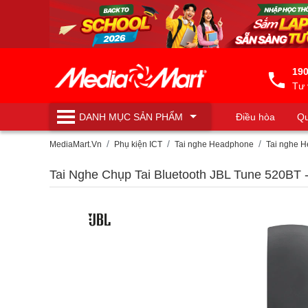
190
Tư 
DANH MỤC
SẢN PHẨM
Điều hòa
Qu
Máy lọc nước
MediaMart.Vn
Phụ kiện ICT
Tai nghe Headphone
Tai nghe 
Tai Nghe Chụp Tai Bluetooth JBL Tune 520BT 