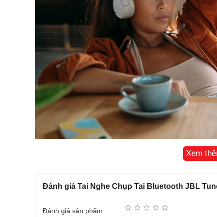
Xem th
Thiết kế tinh tế, trọng lượng nhẹ, dễ dàng gấp gọ
Nghe nhạc trong thời gian dài vẫn không gây khó chịu
Đánh giá Tai Nghe Chụp Tai Bluetooth JBL Tu
giúp bạn thuận tiện mang tai nghe đi bất cứ đâu và bấ
Chất âm nguyên bản. Kết nối không dây.
Đánh giá sản phẩm