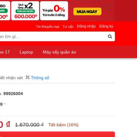
Đăng nhập
Đăng ký
Tin Khuyến mại
Tư vấn
ne 17
Laptop
Máy sấy quần áo
iết nhận xét
Thông số
u:
99926004
ng
-
0 ₫
1.670.000 ₫
Tiết kiệm (16%)