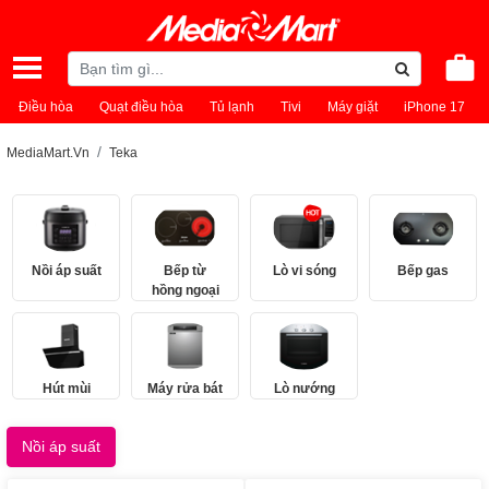
Điều hòa
Quạt điều hòa
Tủ lạnh
Tivi
Máy giặt
iPhone 17
MediaMart.Vn
Teka
Nồi áp suất
Bếp từ
Lò vi sóng
Bếp gas
hồng ngoại
Hút mùi
Máy rửa bát
Lò nướng
Nồi áp suất