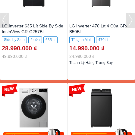
LG Inverter 635 Lít Side By Side
LG Inverter 470 Lít 4 Cửa GR-
InstaView GR-G257BL
B50BL
Side by Side
2 cửa
635 lít
Tủ lạnh Multi
470 lít
28.990.000 ₫
14.990.000 ₫
49.990.000 ₫
24.990.000 ₫
Thanh Lý Hàng Trưng Bày
-24%
-23%