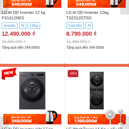
LG AI DD Inverter 12 kg
LG AI DD Inverter 12kg
FX1412N5S
TX2312DT5O
Inverter
AI
12Kg
Cửa trên
AI
12.490.000 ₫
8.790.000 ₫
16.490.000 ₫
11.490.000 ₫
Tặng quà đến 349.000đ
Tặng quà đến 349.000đ
-17%
-36%