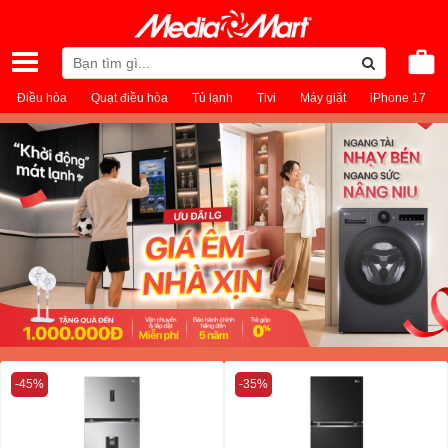
Điều hòa
Quạt điều hòa
Tủ lạnh
Tivi
Máy giặt
iPhone 17
-45%
-35%