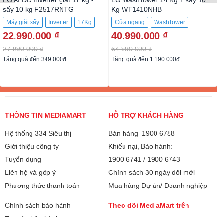
LG AI DD Inverter giặt 17 kg -
LG WashTower 14 Kg + sấy 10
sấy 10 kg F2517RNTG
Kg WT1410NHB
Máy giặt sấy
Inverter
17Kg
Cửa ngang
WashTower
22.990.000 ₫
40.990.000 ₫
Inverter
14Kg
27.990.000 ₫
64.990.000 ₫
Tặng quà đến 349.000đ
Tặng quà đến 1.190.000đ
THÔNG TIN MEDIAMART
HỖ TRỢ KHÁCH HÀNG
Hệ thống 334 Siêu thị
Bán hàng: 1900 6788
Giới thiệu công ty
Khiếu nại, Bảo hành:
Tuyển dụng
1900 6741
/
1900 6743
Liên hệ và góp ý
Chính sách 30 ngày đổi mới
Phương thức thanh toán
Mua hàng Dự án/ Doanh nghiệp
Chính sách bảo hành
Theo dõi MediaMart trên