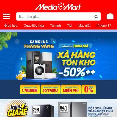
Điều hòa
Quạt điều hòa
Tủ lạnh
Tivi
Máy giặt
iPhone 17