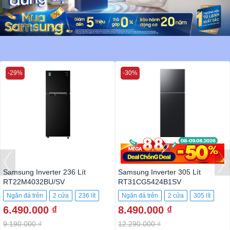
-29%
-30%
Samsung Inverter 236 Lít
Samsung Inverter 305 Lít
RT22M4032BU/SV
RT31CG5424B1SV
Ngăn đá trên
2 cửa
236 lít
Ngăn đá trên
2 cửa
305 lít
6.490.000 ₫
8.490.000 ₫
9.190.000 ₫
12.290.000 ₫