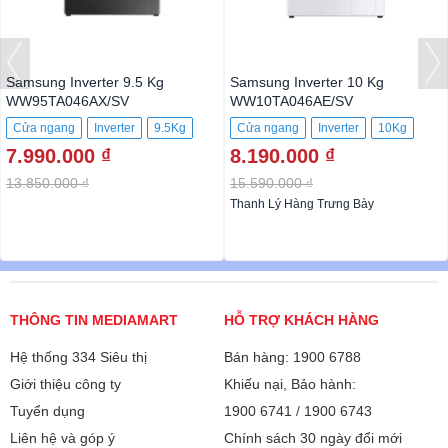
Samsung Inverter 9.5 Kg
Samsung Inverter 10 Kg
WW95TA046AX/SV
WW10TA046AE/SV
Cửa ngang
Inverter
9.5Kg
Cửa ngang
Inverter
10Kg
7.990.000 ₫
8.190.000 ₫
13.850.000 ₫
15.590.000 ₫
Thanh Lý Hàng Trưng Bày
THÔNG TIN MEDIAMART
HỖ TRỢ KHÁCH HÀNG
Hệ thống 334 Siêu thị
Bán hàng: 1900 6788
Giới thiệu công ty
Khiếu nại, Bảo hành:
Tuyển dụng
1900 6741
/
1900 6743
Liên hệ và góp ý
Chính sách 30 ngày đổi mới