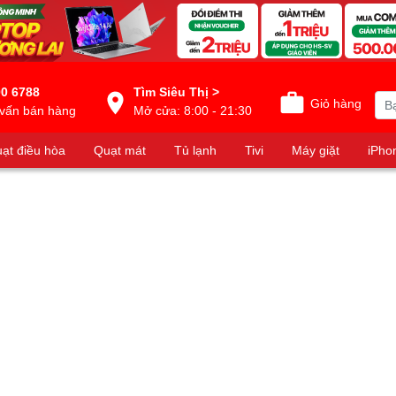
0 6788
Tìm Siêu Thị >
Giỏ hàng
vấn bán hàng
Mở cửa: 8:00 - 21:30
ạt điều hòa
Quạt mát
Tủ lạnh
Tivi
Máy giặt
iPho