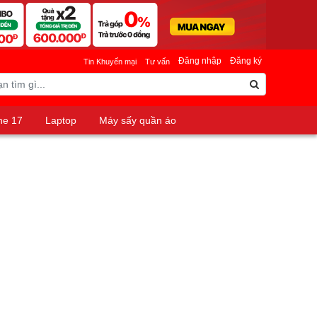
Đăng nhập
Đăng ký
Tin Khuyến mại
Tư vấn
ne 17
Laptop
Máy sấy quần áo