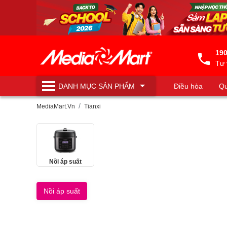
190
Tư 
DANH MỤC
SẢN PHẨM
Điều hòa
Qu
Máy lọc nước
MediaMart.Vn
Tianxi
Nồi áp suất
Nồi áp suất