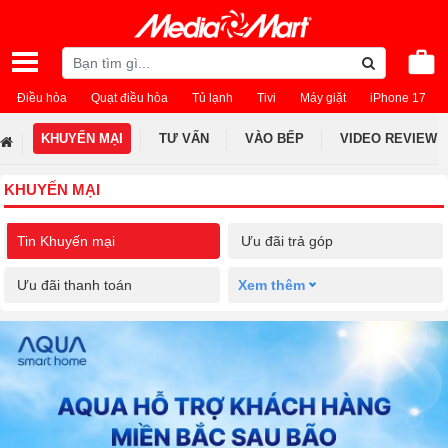
Điều hòa
Quạt điều hòa
Tủ lạnh
Tivi
Máy giặt
iPhone 17
KHUYẾN MẠI
TƯ VẤN
VÀO BẾP
VIDEO REVIEW
KHUYẾN MẠI
Tin Khuyến mại
Ưu đãi trả góp
Ưu đãi thanh toán
Xem thêm