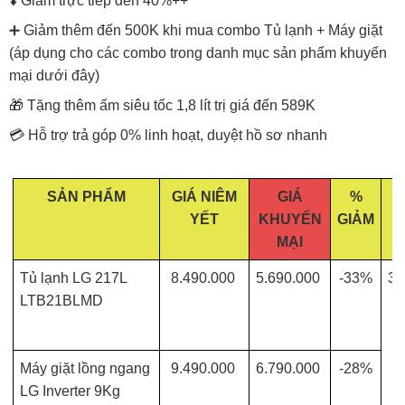
⬇️ Giảm trực tiếp đến 40%++
➕ Giảm thêm đến 500K khi mua combo Tủ lạnh + Máy giặt
(áp dụng cho các combo trong danh mục sản phẩm khuyến
mại dưới đây)
🎁 Tặng thêm ấm siêu tốc 1,8 lít trị giá đến 589K
💳 Hỗ trợ trả góp 0% linh hoạt, duyệt hồ sơ nhanh
SẢN PHẨM
GIÁ NIÊM
GIÁ
%
YẾT
KHUYẾN
GIẢM
MẠI
Tủ lạnh LG 217L
8.490.000
5.690.000
-33%
30
LTB21BLMD
Máy giặt lồng ngang
9.490.000
6.790.000
-28%
LG Inverter 9Kg