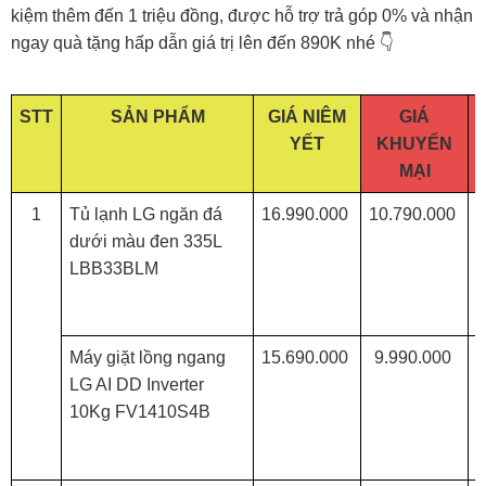
kiệm thêm đến 1 triệu đồng, được hỗ trợ trả góp 0% và nhận
ngay quà tặng hấp dẫn giá trị lên đến 890K nhé 👇
STT
SẢN PHẨM
GIÁ NIÊM
GIÁ
YẾT
KHUYẾN
MẠI
1
Tủ lạnh LG ngăn đá
16.990.000
10.790.000
dưới màu đen 335L
LBB33BLM
Máy giặt lồng ngang
15.690.000
9.990.000
LG AI DD Inverter
10Kg FV1410S4B