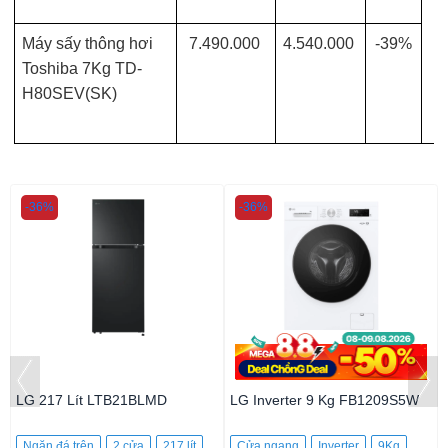
Máy sấy thông hơi
7.490.000
4.540.000
-39%
Toshiba 7Kg TD-
H80SEV(SK)
-36%
-36%
LG 217 Lít LTB21BLMD
LG Inverter 9 Kg FB1209S5W
Ngăn đá trên
2 cửa
217 lít
Cửa ngang
Inverter
9Kg