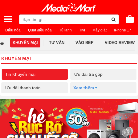
Điều hòa
Quạt điều hòa
Tủ lạnh
Tivi
Máy giặt
iPhone 17
KHUYẾN MẠI
TƯ VẤN
VÀO BẾP
VIDEO REVIEW
KHUYẾN MẠI
Tin Khuyến mại
Ưu đãi trả góp
Ưu đãi thanh toán
Xem thêm