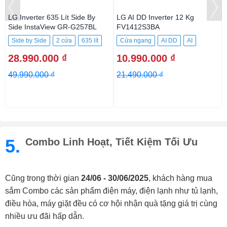
LG Inverter 635 Lít Side By
LG AI DD Inverter 12 Kg
Side InstaView GR-G257BL
FV1412S3BA
Side by Side
2 cửa
635 lít
Cửa ngang
AI DD
AI
12Kg
28.990.000 ₫
10.990.000 ₫
49.990.000 ₫
21.490.000 ₫
5.
Combo Linh Hoạt, Tiết Kiệm Tối Ưu
Cũng trong thời gian
24/06 - 30/06/2025
, khách hàng mua
sắm Combo các sản phẩm điện máy, điện lạnh như tủ lạnh,
điều hòa, máy giặt đều có cơ hội nhận quà tặng giá trị cùng
nhiều ưu đãi hấp dẫn.