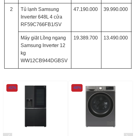
2
Tủ lạnh Samsung
47.190.000
39.990.000
Inverter 648L 4 cửa
RF59C766FB1/SV
Máy giặt Lồng ngang
19.389.700
13.490.000
Samsung Inverter 12
kg
WW12CB944DGBSV
-42%
-48%