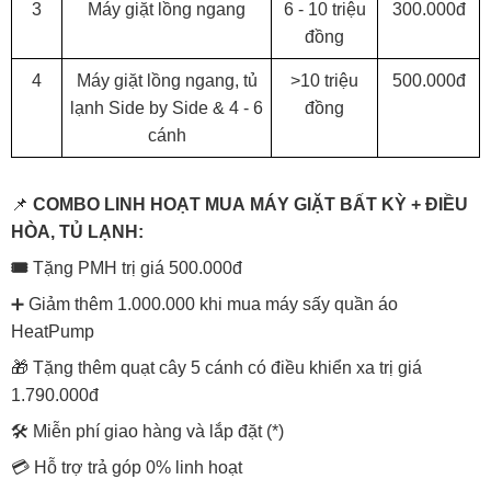
3
Máy giặt lồng ngang
6 - 10 triệu
300.000đ
đồng
4
Máy giặt lồng ngang, tủ
>10 triệu
500.000đ
lạnh Side by Side & 4 - 6
đồng
cánh
📌
COMBO LINH HOẠT MUA MÁY GIẶT BẤT KỲ + ĐIỀU
HÒA, TỦ LẠNH:
🎟️
Tặng PMH trị giá 500.000đ
➕ Giảm thêm 1.000.000 khi mua máy sấy quần áo
HeatPump
🎁 Tặng thêm quạt cây 5 cánh có điều khiển xa trị giá
1.790.000đ
🛠️ Miễn phí giao hàng và lắp đặt (*)
💳 Hỗ trợ trả góp 0% linh hoạt