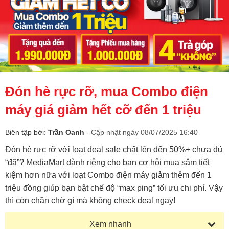
Đón hè rực rỡ, mua Combo điện
máy giá giảm hết cỡ đến 1 triệu
Biên tập bởi:
Trần Oanh
- Cập nhật ngày 08/07/2025 16:40
Đón hè rực rỡ với loạt deal sale chất lên đến 50%+ chưa đủ
“đã”? MediaMart dành riêng cho bạn cơ hội mua sắm tiết
kiệm hơn nữa với loạt Combo điện máy giảm thêm đến 1
triệu đồng giúp bạn bật chế độ “max ping” tối ưu chi phí. Vậy
thì còn chần chờ gì mà không check deal ngay!
Xem nhanh