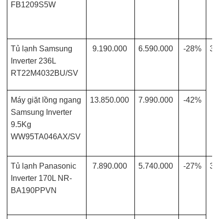
FB1209S5W
Tủ lạnh Samsung
9.190.000
6.590.000
-28%
30
Inverter 236L
RT22M4032BU/SV
Máy giặt lồng ngang
13.850.000
7.990.000
-42%
Samsung Inverter
9.5Kg
WW95TA046AX/SV
Tủ lạnh Panasonic
7.890.000
5.740.000
-27%
30
Inverter 170L NR-
BA190PPVN