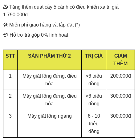
🎁 Tặng thêm quạt cây 5 cánh có điều khiển xa trị giá
1.790.000đ
🛠️ Miễn phí giao hàng và lắp đặt (*)
💳 Hỗ trợ trả góp 0% linh hoạt
STT
SẢN PHẨM THỨ 2
TRỊ GIÁ
GIẢM
THÊM
1
Máy giặt lồng đứng, điều
<6 triệu
200.000đ
hòa
đồng
2
Máy giặt lồng đứng, điều
>6 triệu
300.000đ
hòa
đồng
3
Máy giặt lồng ngang
6 - 10
300.000đ
triệu
đồng