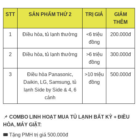
STT
SẢN PHẨM THỨ 2
TRỊ GIÁ
GIẢM
THÊM
1
Điều hòa, tủ lạnh thường
<6 triệu
200.000đ
đồng
2
Điều hòa, tủ lạnh thường
>6 triệu
300.000đ
đồng
3
Điều hòa Panasonic,
>10 triệu
500.000đ
Daikin, LG, Samsung, tủ
đồng
lạnh Side by Side & 4, 6
cánh
📌
COMBO LINH HOẠT MUA TỦ LẠNH BẤT KỲ + ĐIỀU
HÒA, MÁY GIẶT:
🎟️
Tặng PMH trị giá 500.000đ