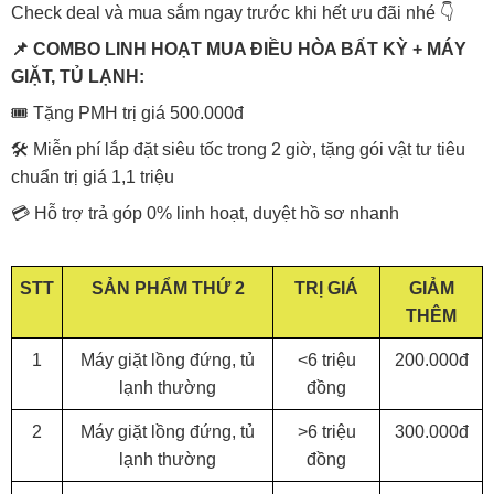
Check deal và mua sắm ngay trước khi hết ưu đãi nhé 👇
📌 COMBO LINH HOẠT MUA ĐIỀU HÒA BẤT KỲ + MÁY
GIẶT, TỦ LẠNH:
🎟️ Tặng PMH trị giá 500.000đ
🛠️ Miễn phí lắp đặt siêu tốc trong 2 giờ, tặng gói vật tư tiêu
chuẩn trị giá 1,1 triệu
💳 Hỗ trợ trả góp 0% linh hoạt, duyệt hồ sơ nhanh
STT
SẢN PHẨM THỨ 2
TRỊ GIÁ
GIẢM
THÊM
1
Máy giặt lồng đứng, tủ
<6 triệu
200.000đ
lạnh thường
đồng
2
Máy giặt lồng đứng, tủ
>6 triệu
300.000đ
lạnh thường
đồng