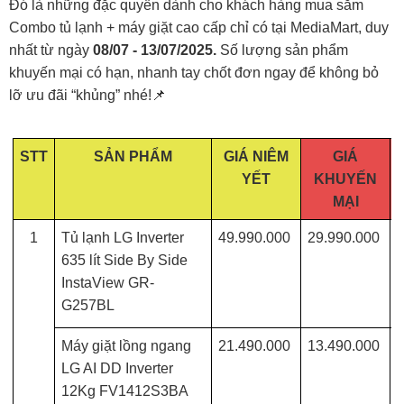
Đó là những đặc quyền dành cho khách hàng mua sắm
Combo tủ lạnh + máy giặt cao cấp chỉ có tại MediaMart, duy
nhất từ ngày
08/07 - 13/07/2025.
Số lượng sản phẩm
khuyến mại có hạn, nhanh tay chốt đơn ngay để không bỏ
lỡ ưu đãi “khủng” nhé!📌
STT
SẢN PHẨM
GIÁ NIÊM
GIÁ
YẾT
KHUYẾN
MẠI
1
Tủ lạnh LG Inverter
49.990.000
29.990.000
635 lít Side By Side
InstaView GR-
G257BL
Máy giặt lồng ngang
21.490.000
13.490.000
LG AI DD Inverter
12Kg FV1412S3BA