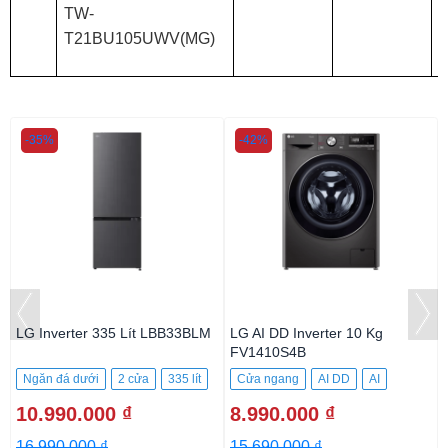
TW-
T21BU105UWV(MG)
-35%
-42%
LG Inverter 335 Lít LBB33BLM
LG AI DD Inverter 10 Kg
FV1410S4B
Ngăn đá dưới
2 cửa
335 lít
Cửa ngang
AI DD
AI
10Kg
10.990.000 ₫
8.990.000 ₫
16.990.000 ₫
15.690.000 ₫