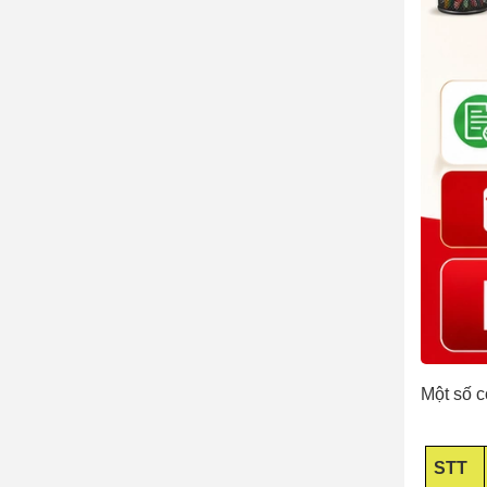
Một số 
STT