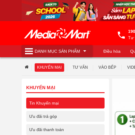
190
Tư 
DANH MỤC
SẢN PHẨM
Điều hòa
Qu
Máy lọc nước
KHUYẾN MẠI
TƯ VẤN
VÀO BẾP
VID
KHUYẾN MẠI
Tin Khuyến mại
Ưu đãi trả góp
Ưu đãi thanh toán