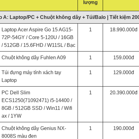
lượng
A: Laptop/PC + Chuột không dây + Túi/Balo | Tiết kiệm 20
Laptop Acer Aspire Go 15 AG15-
1
18.990.000đ
72P-54GY / Core 5-120U / 16GB
/ 512GB / 15.6FHD / W11SL / Bạc
Chuột không dây Fuhlen A09
1
159.000đ
Túi đựng máy tính xách tay
1
129.000đ
Laptop
PC Dell Slim
1
20.390.000đ
ECS1250(71092471) i5-14400 /
8GB / 512GB SSD / Win11 / Wifi
ax / 1YW
Chuột không dây Genius NX-
1
190.000đ
8008S màu đen