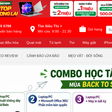
0 6788
Tìm Siêu Thị >
Giỏ hàng
vấn bán hàng
Mở cửa: 8:00 - 21:30
ạt điều hòa
Quạt mát
Tủ lạnh
Tivi
Máy giặt
iPho
EO REVIEW
CẢNH BÁO LỪA ĐẢO
MẸO VẶT - ĐỜI SỐNG