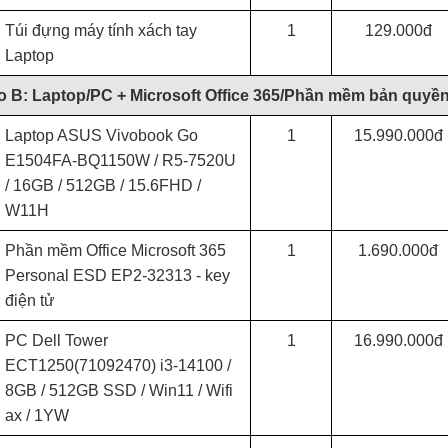
Túi đựng máy tính xách tay
1
129.000đ
Laptop
B: Laptop/PC + Microsoft Office 365/Phần mềm bản quyền 
Laptop ASUS Vivobook Go
1
15.990.000đ
E1504FA-BQ1150W / R5-7520U
/ 16GB / 512GB / 15.6FHD /
W11H
Phần mềm Office Microsoft 365
1
1.690.000đ
Personal ESD EP2-32313 - key
điện tử
PC Dell Tower
1
16.990.000đ
ECT1250(71092470) i3-14100 /
8GB / 512GB SSD / Win11 / Wifi
ax / 1YW