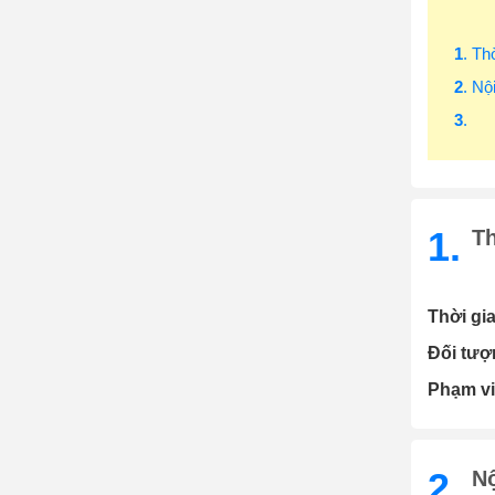
1
. Th
2
. Nộ
3
.
1.
T
Thời gia
Đối tượ
Phạm vi
2.
N