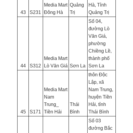
Media Mart
Quảng
Hà, Tỉnh
43
S231
Đông Hà
Trị
Quảng Trị
Số 04,
đường Lò
Văn Giá,
phường
Chiềng Lề,
Media Mart
thành phố
44
S312
Lò Văn Giá
Sơn La
Sơn La
thôn Độc
Lập, xã
Media Mart
Nam Trung,
Nam
huyện Tiền
Trung_
Thái
Hải, tỉnh
45
S171
Tiền Hải
Bình
Thái Bình
Số 03
đường Bắc