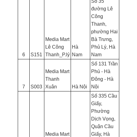
Số 35
đường Lê
Công
Thanh,
phường Hai
Media Mart
Bà Trưng,
Lê Công
Hà
Phủ Lý, Hà
6
S151
Thanh_P.lý
Nam
Nam
Số 131 Trần
Media Mart
Phú - Hà
Thanh
Đông - Hà
7
S003
Xuân
Hà Nội
Nội
Số 335 Cầu
Giấy,
Phường
Dịch Vọng,
Quận Cầu
Media Mart
Giấy, Hà