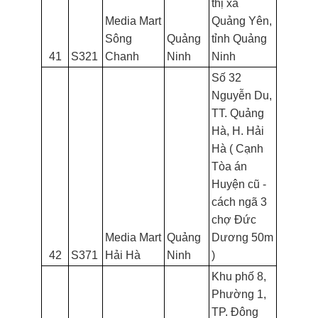
thị xã
Media Mart
Quảng Yên,
Sông
Quảng
tỉnh Quảng
41
S321
Chanh
Ninh
Ninh
Số 32
Nguyễn Du,
TT. Quảng
Hà, H. Hải
Hà ( Cạnh
Tòa án
Huyện cũ -
cách ngã 3
chợ Đức
Media Mart
Quảng
Dương 50m
42
S371
Hải Hà
Ninh
)
Khu phố 8,
Phường 1,
TP. Đông