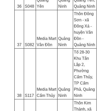
Quảng
Quảng
Quảng Yên,
36
S048
Yên
Ninh
Quảng Ninh
Thôn Đông
Sơn - xã
Đông Xá -
huyện Vân
Media Mart
Quảng
Đồn -
37
S082
Vân Đồn
Ninh
Quảng Ninh
Tổ 28-30
Khu Tân
Lập 2,
Phường
Cẩm Thủy,
TP Cẩm
Media Mart
Quảng
Phả, Quảng
38
S117
Cẩm Thủy
Ninh
Ninh
Thôn Kim
Thành, xã