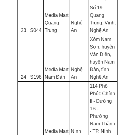
Số 19
Media Mart
Quang
Quang
Nghệ
Trung, Vinh,
23
S044
Trung
An
Nghệ An
Xóm Nam
Sơn, huyện
Vân Diên,
huyện Nam
Media Mart
Nghệ
Đàn, tỉnh
24
S198
Nam Đàn
An
Nghệ An
114 Phố
Phúc Chính
II - Đường
1B -
Phường
Nam Thành
Media Mart
Ninh
- TP. Ninh