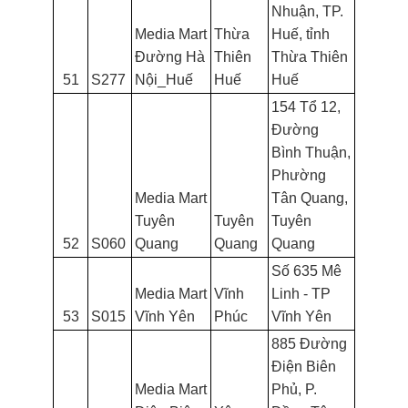
Nhuận, TP.
Media Mart
Thừa
Huế, tỉnh
Đường Hà
Thiên
Thừa Thiên
51
S277
Nội_Huế
Huế
Huế
154 Tổ 12,
Đường
Bình Thuận,
Phường
Media Mart
Tân Quang,
Tuyên
Tuyên
Tuyên
52
S060
Quang
Quang
Quang
Số 635 Mê
Media Mart
Vĩnh
Linh - TP
53
S015
Vĩnh Yên
Phúc
Vĩnh Yên
885 Đường
Điện Biên
Media Mart
Phủ, P.