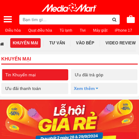
Điều hòa
Quạt điều hòa
Tủ lạnh
Tivi
Máy giặt
iPhone 17
KHUYẾN MẠI
TƯ VẤN
VÀO BẾP
VIDEO REVIEW
KHUYẾN MẠI
Tin Khuyến mại
Ưu đãi trả góp
Ưu đãi thanh toán
Xem thêm