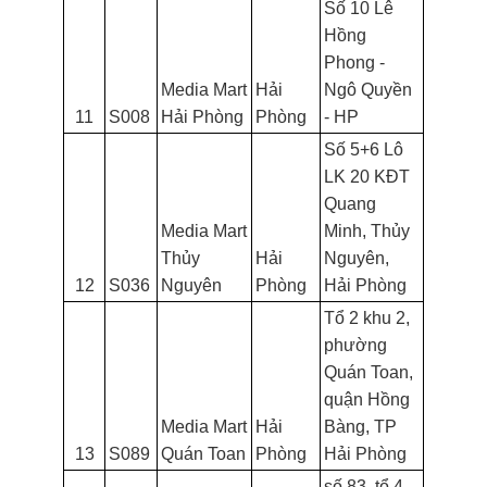
Số 10 Lê
Hồng
Phong -
Media Mart
Hải
Ngô Quyền
11
S008
Hải Phòng
Phòng
- HP
Số 5+6 Lô
LK 20 KĐT
Quang
Media Mart
Minh, Thủy
Thủy
Hải
Nguyên,
12
S036
Nguyên
Phòng
Hải Phòng
Tổ 2 khu 2,
phường
Quán Toan,
quận Hồng
Media Mart
Hải
Bàng, TP
13
S089
Quán Toan
Phòng
Hải Phòng
số 83, tổ 4