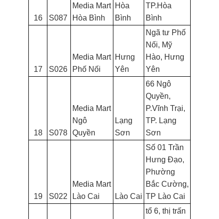
Media Mart
Hòa
TP.Hòa
16
S087
Hòa Bình
Bình
Bình
Ngã tư Phố
Nối, Mỹ
Media Mart
Hưng
Hào, Hưng
17
S026
Phố Nối
Yên
Yên
66 Ngô
Quyền,
Media Mart
P.Vĩnh Trại,
Ngô
Lạng
TP. Lạng
18
S078
Quyền
Sơn
Sơn
Số 01 Trần
Hưng Đạo,
Phường
Media Mart
Bắc Cường,
19
S022
Lào Cai
Lào Cai
TP Lào Cai
tổ 6, thị trấn