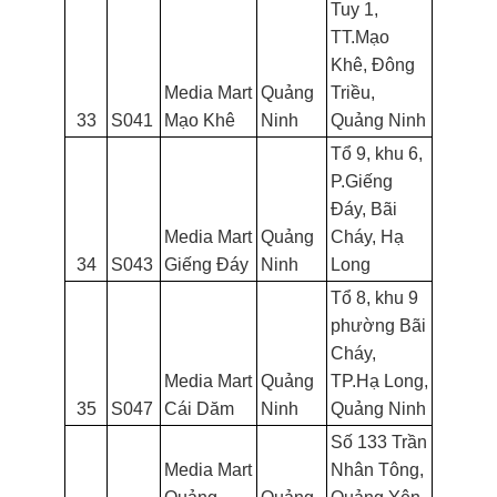
Tuy 1,
TT.Mạo
Khê, Đông
Media Mart
Quảng
Triều,
33
S041
Mạo Khê
Ninh
Quảng Ninh
Tổ 9, khu 6,
P.Giếng
Đáy, Bãi
Media Mart
Quảng
Cháy, Hạ
34
S043
Giếng Đáy
Ninh
Long
Tổ 8, khu 9
phường Bãi
Cháy,
Media Mart
Quảng
TP.Hạ Long,
35
S047
Cái Dăm
Ninh
Quảng Ninh
Số 133 Trần
Media Mart
Nhân Tông,