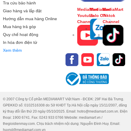
Tra cứu bảo hành
MediaMart
MediaMart
MediaMart
Giao hàng và lắp đặt
Youtube
Zalo OA
Tiktok
Hướng dẫn mua hàng Online
Channel
Channel
Mua hàng trả góp
Quy chế hoạt động
In hóa đơn điện tử
Xem thêm
© 2007 Công ty Cổ phần MEDIAMART Việt Nam - ĐCĐK: 29F Hai Bà Trưng.
GPĐKKD số: 0102516308 do Sở KHĐT Tp.Hà Nội cấp ngày 15/11/2007, đăng
ký thay đổi lần thứ 20 ngày 05/10/2025. Email: hotro@mediamart.com.vn. Điện
thoại: 1900 6741. Fax: 0243 933 0766 Website: mediamart.vn /
thegioidienmay.com. Chịu trách nhiệm nội dung: Nguyễn Đình Huy. Email:
huynd@mediamart.com.vn