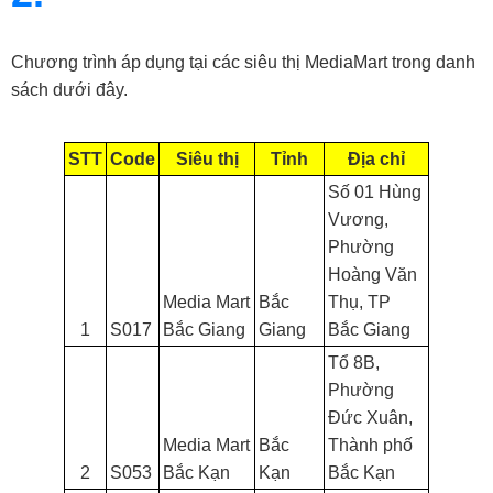
Chương trình áp dụng tại các siêu thị MediaMart trong danh
sách dưới đây.
STT
Code
Siêu thị
Tỉnh
Địa chỉ
Số 01 Hùng
Vương,
Phường
Hoàng Văn
Media Mart
Bắc
Thụ, TP
1
S017
Bắc Giang
Giang
Bắc Giang
Tổ 8B,
Phường
Đức Xuân,
Media Mart
Bắc
Thành phố
2
S053
Bắc Kạn
Kạn
Bắc Kạn