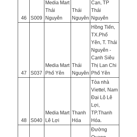
Media Mart
Cạn, TP
Thái
Thái
Thái
46
S009
Nguyên
Nguyên
Nguyên
Hồng Tiến,
TX.Phổ
Yên, T. Thái
Nguyên -
Cạnh Siêu
Media Mart
Thái
Thị Lan Chi
47
S037
Phổ Yên
Nguyên
Phổ Yên
Tòa nhà
Viettel, Nam
Đại Lộ Lê
Lợi,
Media Mart
Thanh
TP.Thanh
48
S040
Lê Lợi
Hóa
Hóa.
Đường