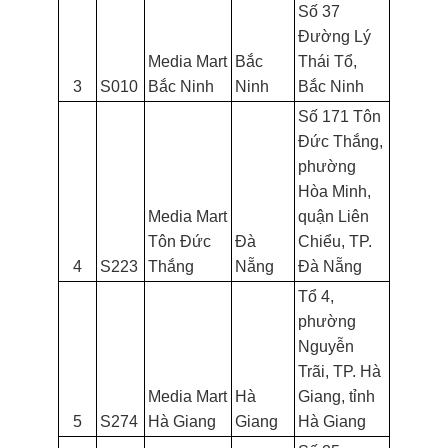
Số 37
Đường Lý
Media Mart
Bắc
Thái Tổ,
3
S010
Bắc Ninh
Ninh
Bắc Ninh
Số 171 Tôn
Đức Thắng,
phường
Hòa Minh,
Media Mart
quận Liên
Tôn Đức
Đà
Chiểu, TP.
4
S223
Thắng
Nẵng
Đà Nẵng
Tổ 4,
phường
Nguyễn
Trãi, TP. Hà
Media Mart
Hà
Giang, tỉnh
5
S274
Hà Giang
Giang
Hà Giang