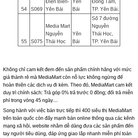
Điện Biên-
Yên
Đồng Tâm,
54
S069
Yên Bái
Bái
TP. Yên Bái.
Số 7 đường
Media Mart
Nguyễn
Nguyễn
Yên
Thái Học,
55
S075
Thái Học
Bái
TP. Yên Bái
Không chỉ cam kết đem đến sản phẩm chính hãng với mức
giá thành rẻ mà MediaMart còn nỗ lực không ngừng để
hoàn thiện các dịch vụ đi kèm. Theo đó, MediaMart cam kết
duy trì chính sách: Trả góp 0% trả trước 0 đồng; đổi trả miễn
phí trong vòng 45 ngày…
Song hành với việc bán trực tiếp thì 400 siêu thị MediaMart
trên toàn quốc còn đẩy mạnh bán online thông qua các kênh
mạng xã hội, website nhằm dễ dàng đưa các sản phẩm đến
tay người tiêu dùng, đáp ứng giao lắp nhanh miễn phí toàn