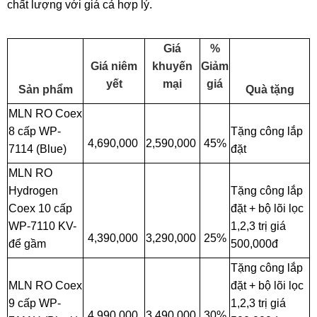
chất lượng với giá cả hợp lý.
Giá
%
Giá niêm
khuyến
Giảm
yết
mại
giá
Sản phẩm
Quà tặng
MLN RO Coex
8 cấp WP-
Tặng công lắp
4,690,000
2,590,000
45%
7114 (Blue)
đặt
MLN RO
Hydrogen
Tặng công lắp
Coex 10 cấp
đặt + bộ lõi lọc
WP-7110 KV-
1,2,3 trị giá
4,390,000
3,290,000
25%
để gầm
500,000đ
Tặng công lắp
MLN RO Coex
đặt + bộ lõi lọc
9 cấp WP-
1,2,3 trị giá
4,990,000
3,490,000
30%