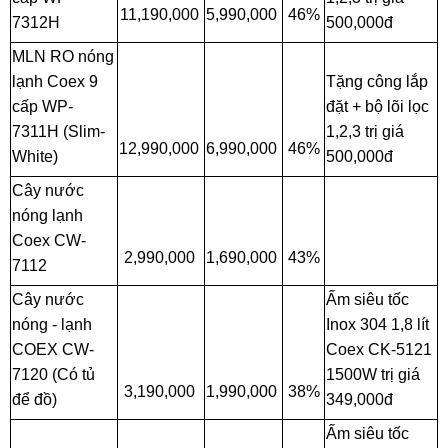
11,190,000
5,990,000
46%
7312H
500,000đ
MLN RO nóng
lạnh Coex 9
Tặng công lắp
cấp WP-
đặt + bộ lõi lọc
7311H (Slim-
1,2,3 trị giá
12,990,000
6,990,000
46%
White)
500,000đ
Cây nước
nóng lạnh
Coex CW-
2,990,000
1,690,000
43%
7112
Cây nước
Ấm siêu tốc
nóng - lạnh
Inox 304 1,8 lít
COEX CW-
Coex CK-5121
7120 (Có tủ
1500W trị giá
3,190,000
1,990,000
38%
để đồ)
349,000đ
Ấm siêu tốc