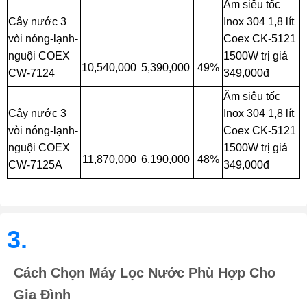
Ấm siêu tốc
Cây nước 3
Inox 304 1,8 lít
vòi nóng-lạnh-
Coex CK-5121
nguội COEX
1500W trị giá
10,540,000
5,390,000
49%
CW-7124
349,000đ
Ấm siêu tốc
Cây nước 3
Inox 304 1,8 lít
vòi nóng-lạnh-
Coex CK-5121
nguội COEX
1500W trị giá
11,870,000
6,190,000
48%
CW-7125A
349,000đ
3.
Cách Chọn Máy Lọc Nước Phù Hợp Cho
Gia Đình