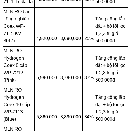
7111H (Black)
500,000đ
MLN RO bán
công nghiệp
Tặng công lắp
Coex WP-
đặt + bộ lõi lọc
7115 KV
1,2,3 trị giá
4,920,000
3,690,000
25%
30L/h
500,000đ
MLN RO
Hydrogen
Tặng công lắp
Coex 8 cấp
đặt + bộ lõi lọc
WP-7212
1,2,3 trị giá
5,990,000
3,790,000
37%
(Pink)
500,000đ
MLN RO
Hydrogen
Tặng công lắp
Coex 10 cấp
đặt + bộ lõi lọc
WP-7113
1,2,3 trị giá
5,860,000
3,890,000
34%
(Blue)
500,000đ
MLN RO