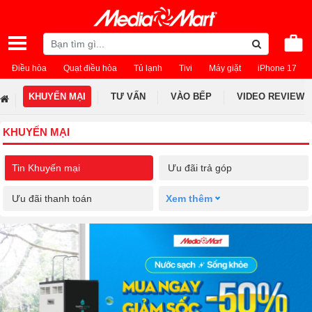
Điều hòa
Quạt điều hòa
Tủ lạnh
Tivi
Máy giặt
iPhone 17
KHUYẾN MẠI
TƯ VẤN
VÀO BẾP
VIDEO REVIEW
KHUYẾN MẠI
Tin Khuyến mại
Ưu đãi trả góp
Ưu đãi thanh toán
Xem thêm