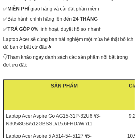
✅
MIỄN PHÍ
giao hàng và cài đặt phần mềm
✅Bảo hành chính hãng lên đến
24 THÁNG
✅
TRẢ GÓP 0%
linh hoạt, duyệt hồ sơ nhanh
Laptop Acer sẽ cùng bạn trải nghiệm một mùa hè thật bổ ích
dù bạn ở bất cứ đâu🌟
👇Tham khảo ngay danh sách các sản phẩm nổi bật trong
đợt ưu đãi:
SẢN PHẨM
GIÁ
Laptop Acer Aspire Go AG15-31P-32U6 /i3-
9.2
N305/8GB/512GBSSD/15.6FHD/Win11
Laptop Acer Aspire 5 A514-54-5127 /i5-
10.9