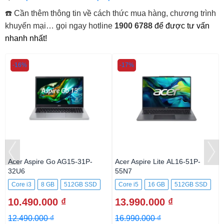
☎️ Cần thêm thông tin về cách thức mua hàng, chương trình
khuyến mại… gọi ngay hotline
1900 6788
để được tư vấn
nhanh nhất!
-16%
-17%
Acer Aspire Go AG15-31P-
Acer Aspire Lite AL16-51P-
32U6
55N7
Core i3
8 GB
512GB SSD
Core i5
16 GB
512GB SSD
10.490.000 ₫
13.990.000 ₫
12.490.000 ₫
16.990.000 ₫