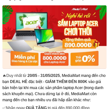
🔥Duy nhất từ
20/05 - 31/05/2025
, MediaMart mang đến cho
bạn
DEAL HÈ
đặc biệt -
GIẢM THÊM ĐẾN 800K
vào giá
bán hiện tại khi mua các sản phẩm laptop Acer (trong danh
sách khuyến mại). Chưa dừng lại ở đó, MediaMart còn
mang đến cho bạn nhiều ưu đãi hấp dẫn khác như:
✅Nhận ngay
QUÀ TẶNG
trị giá đến 890.000 đồng