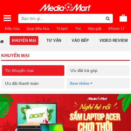
Điều hòa
Quạt điều hòa
Tủ lạnh
Tivi
Máy giặt
iPhone 17
KHUYẾN MẠI
TƯ VẤN
VÀO BẾP
VIDEO REVIEW
KHUYẾN MẠI
Tin Khuyến mại
Ưu đãi trả góp
Ưu đãi thanh toán
Xem thêm