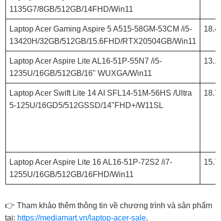
1135G7/8GB/512GB/14FHD/Win11
Laptop Acer Gaming Aspire 5 A515-58GM-53CM /i5-
18.4
13420H/32GB/512GB/15.6FHD/RTX20504GB/Win11
Laptop Acer Aspire Lite AL16-51P-55N7 /i5-
13.1
1235U/16GB/512GB/16" WUXGA/Win11
Laptop Acer Swift Lite 14 AI SFL14-51M-56HS /Ultra
18.7
5-125U/16GD5/512GSSD/14"FHD+/W11SL
Laptop Acer Aspire Lite 16 AL16-51P-72S2 /i7-
15.7
1255U/16GB/512GB/16FHD/Win11
👉 Tham khảo thêm thông tin về chương trình và sản phẩm
tại:
https://mediamart.vn/laptop-acer-sale
.