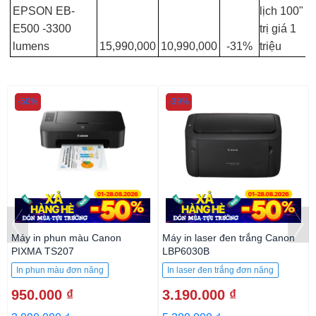
EPSON EB-
lịch 100"
E500 -3300
trị giá 1
lumens
15,990,000
10,990,000
-31%
triệu
-50%
-39%
Máy in phun màu Canon
Máy in laser đen trắng Canon
PIXMA TS207
LBP6030B
In phun màu đơn năng
In laser đen trắng đơn năng
950.000 ₫
3.190.000 ₫