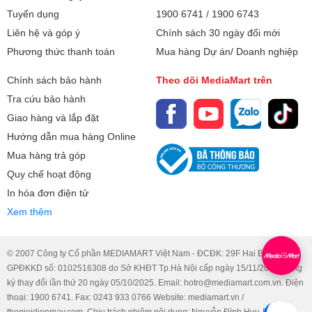
Tuyển dụng
1900 6741
/
1900 6743
Liên hệ và góp ý
Chính sách 30 ngày đổi mới
Phương thức thanh toán
Mua hàng Dự án/ Doanh nghiệp
Chính sách bảo hành
Theo dõi MediaMart trên
Tra cứu bảo hành
Giao hàng và lắp đặt
Hướng dẫn mua hàng Online
Mua hàng trả góp
Quy chế hoạt động
In hóa đơn điện tử
Xem thêm
© 2007 Công ty Cổ phần MEDIAMART Việt Nam - ĐCĐK: 29F Hai Bà Trưng.
GPĐKKD số: 0102516308 do Sở KHĐT Tp.Hà Nội cấp ngày 15/11/2007, đăng
ký thay đổi lần thứ 20 ngày 05/10/2025. Email: hotro@mediamart.com.vn. Điện
thoại: 1900 6741. Fax: 0243 933 0766 Website: mediamart.vn /
thegioidienmay.com. Chịu trách nhiệm nội dung: Nguyễn Đình Huy. Email: