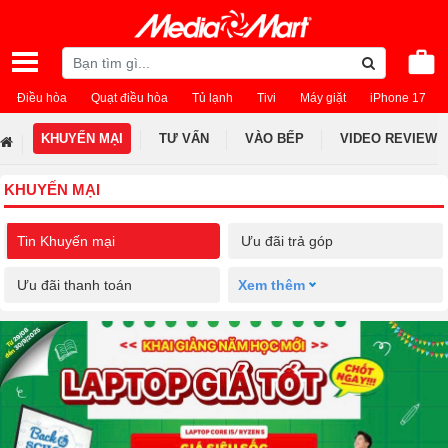
Điều hòa
Quạt điều hòa
Tủ lạnh
Tivi
Máy giặt
iPhone 17
KHUYẾN MẠI
TƯ VẤN
VÀO BẾP
VIDEO REVIEW
KHUYẾN MẠI
Tin Khuyến mại
Ưu đãi trả góp
Ưu đãi thanh toán
Xem thêm