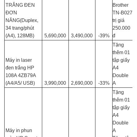
TRẮNG ĐEN
Brother
ĐƠN
TN-B027
NĂNG(Duplex,
trị giá
34 trang/phút
250.000
(A4), 128MB)
5,690,000
3,490,000
-39%
đ
Tặng
thêm 01
Máy in laser
tập giấy
đen trắng HP
A4
108A 4ZB79A
Double
(A4/A5/ USB)
3,990,000
2,690,000
-33%
A
Tặng
thêm 01
tập giấy
A4
Double
Máy in phun
A