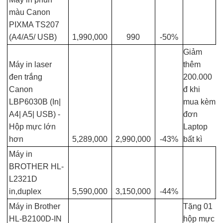
màu Canon
PIXMA TS207
(A4/A5/ USB)
1,990,000
990
-50%
Giảm
Máy in laser
thêm
đen trắng
200.000
Canon
đ khi
LBP6030B (In|
mua kèm
A4| A5| USB) -
đơn
Hộp mực lớn
Laptop
hơn
5,289,000
2,990,000
-43%
bất kì
Máy in
BROTHER HL-
L2321D
in,duplex
5,590,000
3,150,000
-44%
Máy in Brother
Tặng 01
HL-B2100D-IN
hộp mực