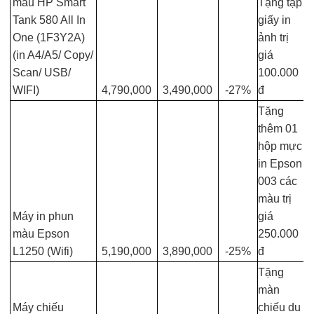
màu HP Smart
Tặng tập
Tank 580 All In
giấy in
One (1F3Y2A)
ảnh trị
(in A4/A5/ Copy/
giá
Scan/ USB/
100.000
WIFI)
4,790,000
3,490,000
-27%
đ
Tặng
thêm 01
hộp mực
in Epson
003 các
màu trị
Máy in phun
giá
màu Epson
250.000
L1250 (Wifi)
5,190,000
3,890,000
-25%
đ
Tặng
màn
Máy chiếu
chiếu du