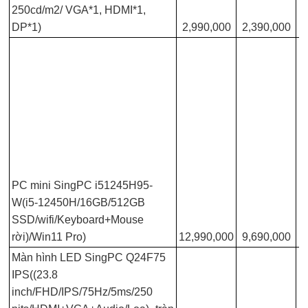
250cd/m2/ VGA*1, HDMI*1,
DP*1)
2,990,000
2,390,000
PC mini SingPC i51245H95-
W(i5-12450H/16GB/512GB
SSD/wifi/Keyboard+Mouse
rời)/Win11 Pro)
12,990,000
9,690,000
Màn hình LED SingPC Q24F75
IPS((23.8
inch/FHD/IPS/75Hz/5ms/250