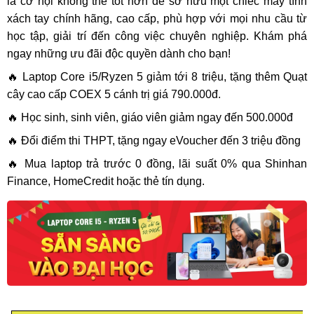
là cơ hội không thể tốt hơn để sở hữu một chiếc máy tính
xách tay chính hãng, cao cấp, phù hợp với mọi nhu cầu từ
học tập, giải trí đến công việc chuyên nghiệp. Khám phá
ngay những ưu đãi độc quyền dành cho bạn!
🔥 Laptop Core i5/Ryzen 5 giảm tới 8 triệu, tặng thêm Quạt
cây cao cấp COEX 5 cánh trị giá 790.000đ.
🔥 Học sinh, sinh viên, giáo viên giảm ngay đến 500.000đ
🔥 Đổi điểm thi THPT, tặng ngay eVoucher đến 3 triệu đồng
🔥 Mua laptop trả trước 0 đồng, lãi suất 0% qua Shinhan
Finance, HomeCredit hoặc thẻ tín dụng.