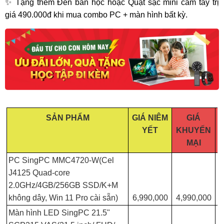
✨ Tặng thêm Đèn bàn học hoặc Quạt sạc mini cầm tay trị
giá 490.000đ khi mua combo PC + màn hình bất kỳ.
SẢN PHẨM
GIÁ NIÊM
GIÁ
YẾT
KHUYẾN
MẠI
PC SingPC MMC4720-W(Cel
J4125 Quad-core
2.0GHz/4GB/256GB SSD/K+M
không dây, Win 11 Pro cài sẵn)
6,990,000
4,990,000
Màn hình LED SingPC 21.5"