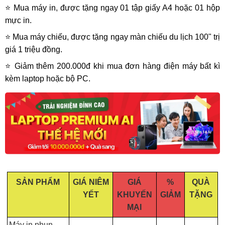
⭐ Mua máy in, được tặng ngay 01 tập giấy A4 hoặc 01 hộp
mực in.
⭐ Mua máy chiếu, được tặng ngay màn chiếu du lịch 100" trị
giá 1 triệu đồng.
⭐ Giảm thêm 200.000đ khi mua đơn hàng điện máy bất kì
kèm laptop hoặc bộ PC.
SẢN PHẨM
GIÁ NIÊM
GIÁ
%
QUÀ
YẾT
KHUYẾN
GIẢM
TẶNG
MẠI
Máy in phun