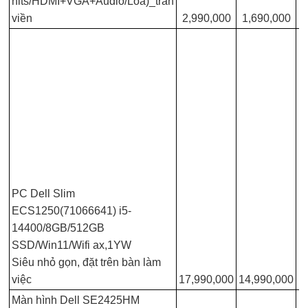
nits/HDMI+VGA+Audio/Loa)_tràn
viền
2,990,000
1,690,000
PC Dell Slim
ECS1250(71066641) i5-
14400/8GB/512GB
SSD/Win11/Wifi ax,1YW
Siêu nhỏ gọn, đặt trên bàn làm
việc
17,990,000
14,990,000
Màn hình Dell SE2425HM