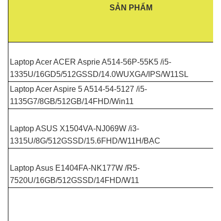
SẢN PHẨM
Laptop Acer ACER Asprie A514-56P-55K5 /i5-
1335U/16GD5/512GSSD/14.0WUXGA/IPS/W11SL
Laptop Acer Aspire 5 A514-54-5127 /i5-
1135G7/8GB/512GB/14FHD/Win11
Laptop ASUS X1504VA-NJ069W /i3-
1315U/8G/512GSSD/15.6FHD/W11H/BẠC
Laptop Asus E1404FA-NK177W /R5-
7520U/16GB/512GSSD/14FHD/W11