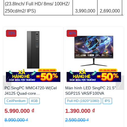
(23.8Inch/ Full HD/ 8ms/ 100HZ/
250cd/m2/ IPS)
3,990,000
2,690,000
-33%
-46%
PC SingPC MMC4720-W(Cel
Màn hình LED SingPC 21.5"
J4125 Quad-core
SGP215 VAS/F100VA
2.0GHz/4GB/256GB SSD
Cel/Pentium
4GB
Full HD (1920*1080)
IPS
5.990.000 ₫
1.390.000 ₫
8.990.000 ₫
2.590.000 ₫