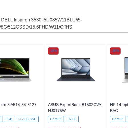
 DELL Inspiron 3530 i5U085W11BLU/i5-
/8G/512GSSD/15.6FHD/W11/OffHS
-16%
-30%
pire 5 A514-54-5127
ASUS ExpertBook B1502CVA-
HP 14-ep
NJ0175W
BẠC
8 GB
512GB SSD
Core i5
16 GB
Core i5
512GB SSD
512GB S