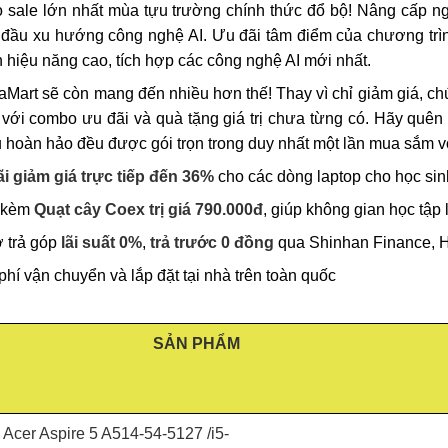
 sale lớn nhất mùa tựu trường chính thức đổ bộ! Nâng cấp n
 đầu xu hướng công nghệ AI. Ưu đãi tâm điểm của chương trìn
n hiệu năng cao, tích hợp các công nghệ AI mới nhất.
Mart sẽ còn mang đến nhiều hơn thế! Thay vì chỉ giảm giá, ch
 với combo ưu đãi và quà tặng giá trị chưa từng có. Hãy quên 
 hoàn hảo đều được gói trọn trong duy nhất một lần mua sắm 
ãi giảm giá trực tiếp đến 36%
cho các dòng laptop cho học sinh
 kèm
Quạt cây Coex trị giá 790.000đ
, giúp không gian học tập
ợ trả góp
lãi suất 0%
,
trả trước 0 đồng
qua Shinhan Finance, H
phí vận chuyển và lắp đặt tại nhà trên toàn quốc
SẢN PHẨM
 Acer Aspire 5 A514-54-5127 /i5-