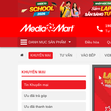
190
Tư 
DANH MỤC
SẢN PHẨM
Điều hòa
Qu
Máy lọc nước
KHUYẾN MẠI
TƯ VẤN
VÀO BẾP
VID
KHUYẾN MẠI
Tin Khuyến mại
Ưu đãi trả góp
Ưu đãi thanh toán