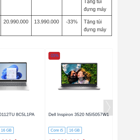
Tặng túi
đựng máy
20.990.000
13.990.000
-33%
Tặng túi
đựng máy
-15%
-16%
0112TU 8C5L1PA
Dell Inspiron 3520 N5I5057W1
HP 240 G1
16 GB
Core i5
16 GB
Core i3
8
SD
512GB SSD