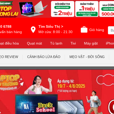
0 6788
Tìm Siêu Thị >
Giỏ hàng
vấn bán hàng
Mở cửa: 8:00 - 21:30
ạt điều hòa
Quạt mát
Tủ lạnh
Tivi
Máy giặt
iPho
EO REVIEW
CẢNH BÁO LỪA ĐẢO
MẸO VẶT - ĐỜI SỐNG