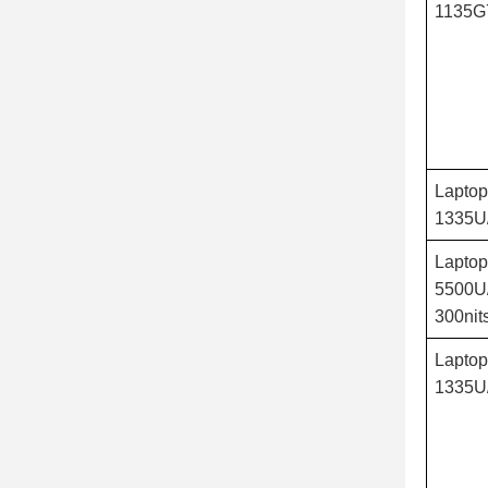
1135G
Lapto
1335U
Lapto
5500U
300nit
Laptop
1335U