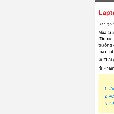
Lapt
Biên tập 
Mùa tựu
đầu xu 
trường 
mẽ nhất 
🔖 Thời 
🔖 Phạm 
1
. Ưu
2
. P
3
. Gi