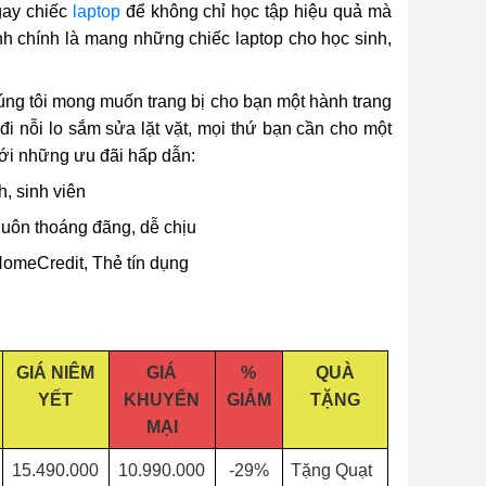
gay chiếc
laptop
để không chỉ học tập hiệu quả mà
h chính là mang những chiếc laptop cho học sinh,
úng tôi mong muốn trang bị cho bạn một hành trang
đi nỗi lo sắm sửa lặt vặt, mọi thứ bạn cần cho một
với những ưu đãi hấp dẫn:
, sinh viên
 luôn thoáng đãng, dễ chịu
omeCredit, Thẻ tín dụng
GIÁ NIÊM
GIÁ
%
QUÀ
YẾT
KHUYẾN
GIẢM
TẶNG
MẠI
15.490.000
10.990.000
-29%
Tặng Quạt