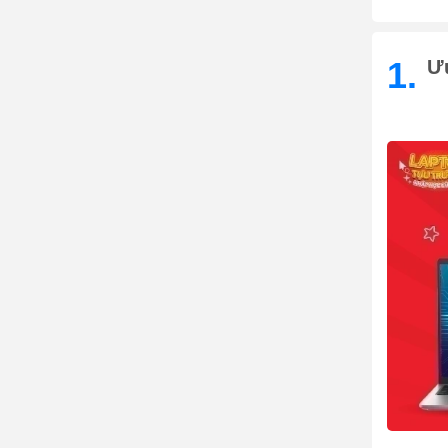
1.
Ưu