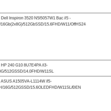
 Dell Inspiron 3520 N5I5057W1 Bạc /i5 -
/16Gb(2x8G)/512GbSSD/15.6FHD/W11/OffHS24
 HP 240 G10 8U7E4PA /i3-
8G/512GSSD/14.0FHD/W11SL
p ASUS A1505VA-L1114W /I5-
H/16G/512GSSD/15.6OLEDFHD/W11SL/ĐEN