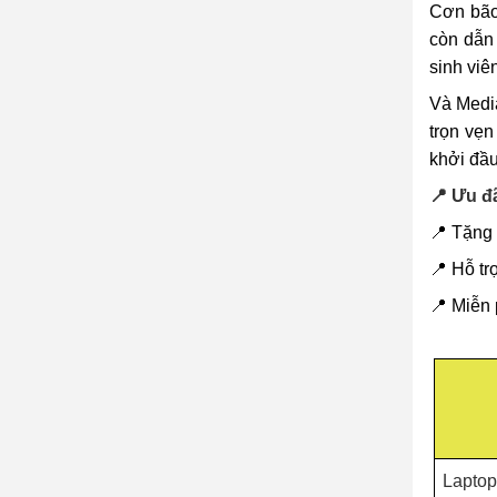
Cơn bão
còn dẫn
sinh viê
Và Media
trọn vẹn
khởi đầu
📍 Ưu đ
📍 Tặng
📍 Hỗ tr
📍 Miễn 
Laptop