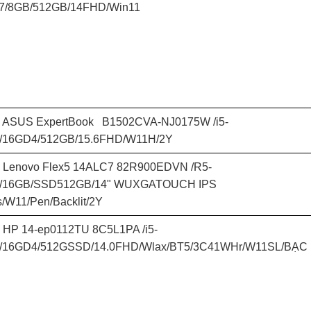
7/8GB/512GB/14FHD/Win11
p ASUS ExpertBook B1502CVA-NJ0175W /i5-
/16GD4/512GB/15.6FHD/W11H/2Y
p Lenovo Flex5 14ALC7 82R900EDVN /R5-
/16GB/SSD512GB/14" WUXGATOUCH IPS
s/W11/Pen/Backlit/2Y
 HP 14-ep0112TU 8C5L1PA /i5-
/16GD4/512GSSD/14.0FHD/Wlax/BT5/3C41WHr/W11SL/BẠC