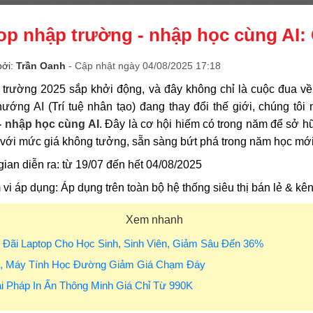
op nhập trường - nhập học cùng AI:
bởi:
Trần Oanh
- Cập nhật ngày 04/08/2025 17:18
 trường 2025 sắp khởi động, và đây không chỉ là cuộc đua về
hướng AI (Trí tuệ nhân tạo) đang thay đổi thế giới, chúng t
- nhập học cùng AI
. Đây là cơ hội hiếm có trong năm để sở 
với mức giá không tưởng, sẵn sàng bứt phá trong năm học mới
gian diễn ra: từ 19/07 đến hết 04/08/2025
vi áp dụng: Áp dụng trên toàn bộ hệ thống siêu thị bán lẻ & k
Xem nhanh
 Đãi Laptop Cho Học Sinh, Sinh Viên, Giảm Sâu Đến 36%
C, Máy Tính Học Đường Giảm Giá Chạm Đáy
ải Pháp In Ấn Thông Minh Giá Chỉ Từ 990K