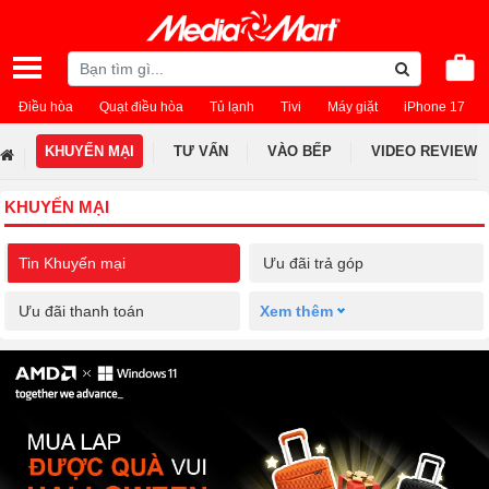
Điều hòa
Quạt điều hòa
Tủ lạnh
Tivi
Máy giặt
iPhone 17
KHUYẾN MẠI
TƯ VẤN
VÀO BẾP
VIDEO REVIEW
KHUYẾN MẠI
Tin Khuyến mại
Ưu đãi trả góp
Ưu đãi thanh toán
Xem thêm